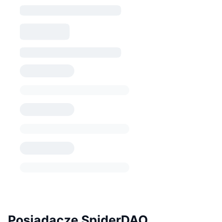
Posiadacze SpiderDAO