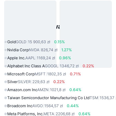
Popularne aktywa ze świata
rzeczywistego
Gold
GOLD
15 900,63 zł
0.15%
Nvidia Corp
NVDA
826,74 zł
1.27%
Apple Inc.
AAPL
1169,24 zł
0.96%
Alphabet Inc Class A
GOOGL
1346,72 zł
0.22%
Microsoft Corp
MSFT
1802,35 zł
0.71%
Silver
SILVER
229,63 zł
0.22%
Amazon.com Inc
AMZN
1021,8 zł
0.64%
Taiwan Semiconductor Manufacturing Co Ltd
TSM
1536,37 
Broadcom Inc
AVGO
1564,57 zł
0.44%
Meta Platforms, Inc.
META
2206,68 zł
0.64%