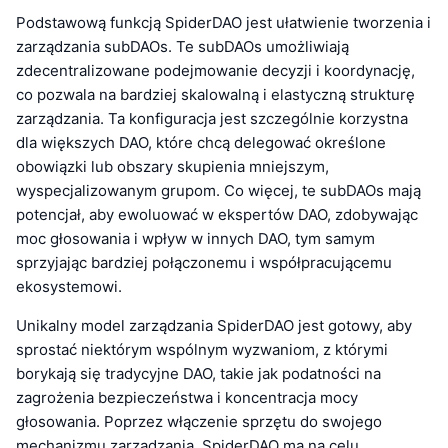
Podstawową funkcją SpiderDAO jest ułatwienie tworzenia i
zarządzania subDAOs. Te subDAOs umożliwiają
zdecentralizowane podejmowanie decyzji i koordynację,
co pozwala na bardziej skalowalną i elastyczną strukturę
zarządzania. Ta konfiguracja jest szczególnie korzystna
dla większych DAO, które chcą delegować określone
obowiązki lub obszary skupienia mniejszym,
wyspecjalizowanym grupom. Co więcej, te subDAOs mają
potencjał, aby ewoluować w ekspertów DAO, zdobywając
moc głosowania i wpływ w innych DAO, tym samym
sprzyjając bardziej połączonemu i współpracującemu
ekosystemowi.
Unikalny model zarządzania SpiderDAO jest gotowy, aby
sprostać niektórym wspólnym wyzwaniom, z którymi
borykają się tradycyjne DAO, takie jak podatności na
zagrożenia bezpieczeństwa i koncentracja mocy
głosowania. Poprzez włączenie sprzętu do swojego
mechanizmu zarządzania, SpiderDAO ma na celu