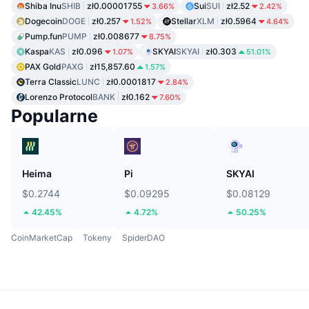
Shiba Inu
SHIB
zł0.00001755
Sui
SUI
zł2.52
3.66%
2.42%
Dogecoin
DOGE
zł0.257
Stellar
XLM
zł0.5964
1.52%
4.64%
Pump.fun
PUMP
zł0.008677
8.75%
Kaspa
KAS
zł0.096
SKYAI
SKYAI
zł0.303
1.07%
51.01%
PAX Gold
PAXG
zł15,857.60
1.57%
Terra Classic
LUNC
zł0.0001817
2.84%
Lorenzo Protocol
BANK
zł0.162
7.60%
Popularne
Heima
Pi
SKYAI
$0.2744
$0.09295
$0.08129
42.45%
4.72%
50.25%
CoinMarketCap
Tokeny
SpiderDAO