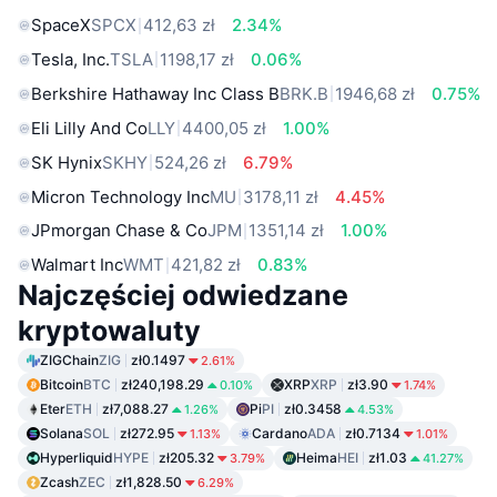
SpaceX
SPCX
412,63 zł
2.34%
Tesla, Inc.
TSLA
1198,17 zł
0.06%
Berkshire Hathaway Inc Class B
BRK.B
1946,68 zł
0.75%
Eli Lilly And Co
LLY
4400,05 zł
1.00%
SK Hynix
SKHY
524,26 zł
6.79%
Micron Technology Inc
MU
3178,11 zł
4.45%
JPmorgan Chase & Co
JPM
1351,14 zł
1.00%
Walmart Inc
WMT
421,82 zł
0.83%
Najczęściej odwiedzane
kryptowaluty
ZIGChain
ZIG
zł0.1497
2.61%
Bitcoin
BTC
zł240,198.29
XRP
XRP
zł3.90
0.10%
1.74%
Eter
ETH
zł7,088.27
Pi
PI
zł0.3458
1.26%
4.53%
Solana
SOL
zł272.95
Cardano
ADA
zł0.7134
1.13%
1.01%
Hyperliquid
HYPE
zł205.32
Heima
HEI
zł1.03
3.79%
41.27%
Zcash
ZEC
zł1,828.50
6.29%