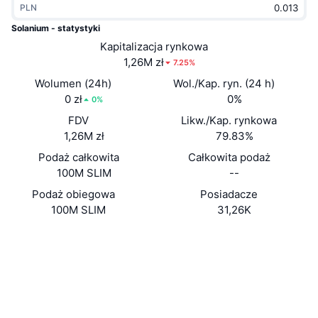
PLN
Popularne
Krypto ETF
Baza wiedzy
CMC MCP
Solanium - statystyki
Nowy
Kapitalizacja rynkowa
Fundusze ETF na Bitcoin
x402
Aktualności
1,26M zł
7.25%
Krypto
Fundusze ETF na Eter
Wolumen (24h)
Wol./Kap. ryn. (24 h)
Academy
0 zł
0%
0%
Polityka
FDV
Likw./Kap. rynkowa
Analiza techniczna
Badania
1,26M zł
79.83%
Sporty
Podaż całkowita
Całkowita podaż
RSI
Filmy
100M SLIM
--
Finanse
MACD
Podaż obiegowa
Posiadacze
Słowniczek
100M SLIM
31,26K
Technologia
Strona internetowa
Website
Instrumenty pochodne
Kampanie
Media społ.
NFT
Przegląd
Kontrakty
xxxxa1...sTT9fW
Airdropy
2.9
Ocena (CertiK)
Ogólne statystyki NFT
Likwidacje
solscan.io
Nagrody w postaci diamentów
Explorer