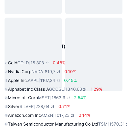
Popularne aktywa ze świata
rzeczywistego
Gold
GOLD
15 808 zł
0.48%
Nvidia Corp
NVDA
819,7 zł
0.10%
Apple Inc.
AAPL
1167,24 zł
0.45%
Alphabet Inc Class A
GOOGL
1340,68 zł
1.29%
Microsoft Corp
MSFT
1863,9 zł
2.54%
Silver
SILVER
228,64 zł
0.71%
Amazon.com Inc
AMZN
1017,23 zł
0.14%
Taiwan Semiconductor Manufacturing Co Ltd
TSM
1570,31 