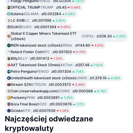
Pudgy Penguins
PENGU
zł0.02304
1.67%
OFFICIAL TRUMP
TRUMP
zł5.45
0.44%
Solama
SOLAMA
zł0.002284
0.06%
LC SHIB
LC
zł0.001556
2.60%
DUKO
DUKO
zł0.0001394
0.05%
Global X Copper Miners Tokenised ETF
COPXx
zł326.30
3.28%
(xStock)
IREN tokenized stock (xStock)
IRENx
zł144.80
4.61%
Retard Finder Coin
RFC
zł0.001502
0.70%
Billy
BILLY
zł0.001413
1.20%
AXT Tokenized Stock (Ondo)
AXTIon
zł257.46
7.82%
Petro Penguins
PENGO
zł0.001304
7.14%
UnitedHealth tokenized stock (xStock)
UNHX
zł1,579.16
0.43%
Stream SZN
STRSZN
zł0.0003573
2.48%
Coin (reservebankapp.com)
COINS
zł0.000368
0.78%
Pockemy
PKM
zł0.0003891
1.29%
Ibiza Final Boss
BOSS
zł0.0003876
1.17%
Octokn
OTK
zł0.0007939
1.26%
Najczęściej odwiedzane
kryptowaluty