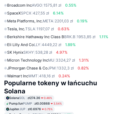
Broadcom Inc
AVGO
1575,81 zł
0.55%
SpaceX
SPCX
427,55 zł
6.14%
Meta Platforms, Inc.
META
2201,03 zł
0.19%
Tesla, Inc.
TSLA
1197,07 zł
0.63%
Berkshire Hathaway Inc Class B
BRK.B
1953,85 zł
1.11%
Eli Lilly And Co
LLY
4449,22 zł
1.89%
SK Hynix
SKHY
538,28 zł
4.97%
Micron Technology Inc
MU
3324,27 zł
1.31%
JPmorgan Chase & Co
JPM
1332,3 zł
0.82%
Walmart Inc
WMT
418,16 zł
0.24%
Popularne tokeny w łańcuchu
Solana
Solana
SOL
zł274.36
0.46%
Pump.fun
PUMP
zł0.00868
3.54%
Jupiter
JUP
zł0.6976
0.75%