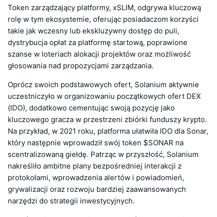
Token zarządzający platformy, xSLIM, odgrywa kluczową
rolę w tym ekosystemie, oferując posiadaczom korzyści
takie jak wczesny lub ekskluzywny dostęp do puli,
dystrybucja opłat za platformę startową, poprawione
szanse w loteriach alokacji projektów oraz możliwość
głosowania nad propozycjami zarządzania.
Oprócz swoich podstawowych ofert, Solanium aktywnie
uczestniczyło w organizowaniu początkowych ofert DEX
(IDO), dodatkowo cementując swoją pozycję jako
kluczowego gracza w przestrzeni zbiórki funduszy krypto.
Na przykład, w 2021 roku, platforma ułatwiła IDO dla Sonar,
który następnie wprowadził swój token $SONAR na
scentralizowaną giełdę. Patrząc w przyszłość, Solanium
nakreśliło ambitne plany bezpośredniej interakcji z
protokołami, wprowadzenia alertów i powiadomień,
grywalizacji oraz rozwoju bardziej zaawansowanych
narzędzi do strategii inwestycyjnych.