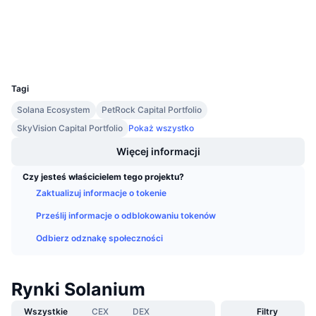
Nadchodzące wyprzedaże
Stopy finansowania
Ucz się i zarabiaj
Wallets
UCID
Kalendarze
9741
Tagi
Kalendarz ICO
Solana Ecosystem
PetRock Capital Portfolio
SkyVision Capital Portfolio
Pokaż wszystko
Kalendarz wydarzeń
Więcej informacji
Czy jesteś właścicielem tego projektu?
Zaktualizuj informacje o tokenie
Prześlij informacje o odblokowaniu tokenów
Odbierz odznakę społeczności
Rynki Solanium
Wszystkie
CEX
DEX
Filtry