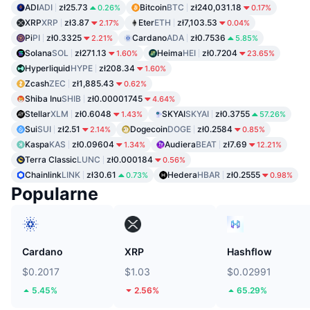
ADI
ADI
zł25.73
Bitcoin
BTC
zł240,031.18
0.26%
0.17%
XRP
XRP
zł3.87
Eter
ETH
zł7,103.53
2.17%
0.04%
Pi
PI
zł0.3325
Cardano
ADA
zł0.7536
2.21%
5.85%
Solana
SOL
zł271.13
Heima
HEI
zł0.7204
1.60%
23.65%
Hyperliquid
HYPE
zł208.34
1.60%
Zcash
ZEC
zł1,885.43
0.62%
Shiba Inu
SHIB
zł0.00001745
4.64%
Stellar
XLM
zł0.6048
SKYAI
SKYAI
zł0.3755
1.43%
57.26%
Sui
SUI
zł2.51
Dogecoin
DOGE
zł0.2584
2.14%
0.85%
Kaspa
KAS
zł0.09604
Audiera
BEAT
zł7.69
1.34%
12.21%
Terra Classic
LUNC
zł0.000184
0.56%
Chainlink
LINK
zł30.61
Hedera
HBAR
zł0.2555
0.73%
0.98%
Popularne
Cardano
XRP
Hashflow
$0.2017
$1.03
$0.02991
5.45%
2.56%
65.29%