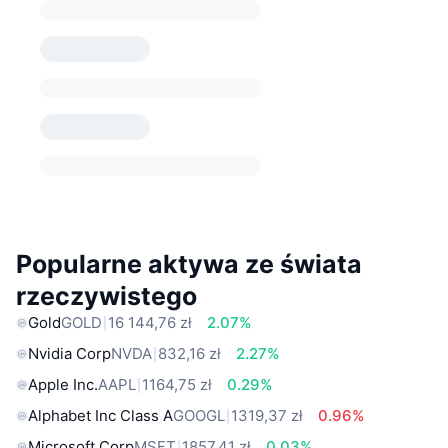
Popularne aktywa ze świata
rzeczywistego
Gold
GOLD
16 144,76 zł
2.07%
Nvidia Corp
NVDA
832,16 zł
2.27%
Apple Inc.
AAPL
1164,75 zł
0.29%
Alphabet Inc Class A
GOOGL
1319,37 zł
0.96%
Microsoft Corp
MSFT
1857,41 zł
0.03%