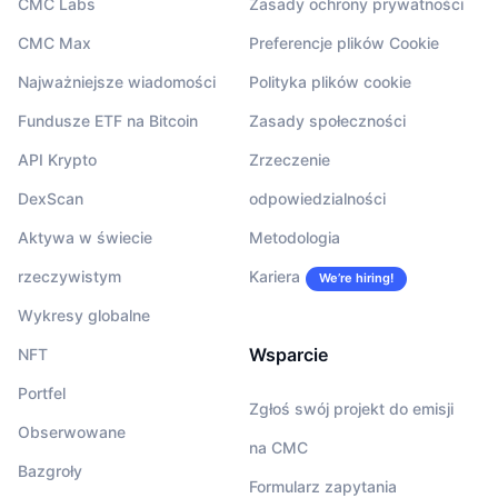
CMC Labs
Zasady ochrony prywatności
CMC Max
Preferencje plików Cookie
Najważniejsze wiadomości
Polityka plików cookie
Fundusze ETF na Bitcoin
Zasady społeczności
API Krypto
Zrzeczenie
DexScan
odpowiedzialności
Aktywa w świecie
Metodologia
rzeczywistym
Kariera
We’re hiring!
Wykresy globalne
Wsparcie
NFT
Portfel
Zgłoś swój projekt do emisji
Obserwowane
na CMC
Bazgroły
Formularz zapytania