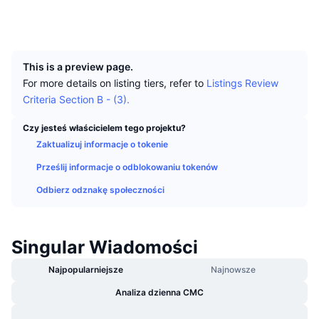
Najlepsi Traderzy
Artykuły
Wpływy/odpływy na giełdy
DEX API
Przelicznik
Tabele liderów
Explorer
chainz.cryptoid.info
Spot
UCID
903
Sentyment
Biznes
Newsletter
Wskaźniki
Popularne
Instrumenty pochodne
This is a preview page.
Cennik
CMC Launch
Nadchodzące
Indeks strachu i chciwości.
For more details on listing tiers, refer to
Listings Review
Criteria Section B - (3).
Zasoby
CMC Labs
Ostatnio dodane
Indeks sezonu Altcoinów
Czy jesteś właścicielem tego projektu?
CMC Max
Zaktualizuj informacje o tokenie
Wzrosty i spadki
Wskaźniki cyklu rynkowego
Dokumentacja
Prześlij informacje o odblokowaniu tokenów
Najważniejsze wiadomości
Najczęściej wyświetlane
Dominacja Bitcoina
Odbierz odznakę społeczności
Często zadawane pytania
Bot Telegramu
Nastawienie społeczności
CoinMarketCap 20 Index
Integracje AI
Singular Wiadomości
Reklama
Ranking łańcuchów
CoinMarketCap 100 Index
Najpopularniejsze
Najnowsze
CMC Hub Agentów
Analiza dzienna CMC
Rynki predykcyjne
Przepływy ETF
Widżety na stronę
Rynek Umiejętności