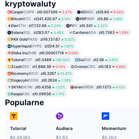
kryptowaluty
Casper
CSPR
zł0.007206
ADI
ADI
zł25.60
3.27%
0.02%
Bitcoin
BTC
zł241,420.07
XRP
XRP
zł3.86
0.14%
1.98%
Eter
ETH
zł7,132.46
Pi
PI
zł0.341
0.24%
3.22%
Solana
SOL
zł283.07
Cardano
ADA
zł0.7363
3.46%
1.29%
PAX Gold
PAXG
zł16,137.67
0.02%
Hyperliquid
HYPE
zł204.51
1.60%
Shiba Inu
SHIB
zł0.00001719
0.04%
Tutorial
TUT
zł0.3489
Sui
SUI
zł2.58
140.00%
3.41%
Zcash
ZEC
zł1,888.59
Cronos
CRO
zł0.183
0.03%
3.00%
Biconomy
BICO
zł0.2267
13.47%
Dogecoin
DOGE
zł0.2624
1.39%
SKYAI
SKYAI
zł0.4358
siren
SIREN
zł0.1373
1.52%
4.12%
Kaspa
KAS
zł0.09936
1.77%
Popularne
Tutorial
Audiera
Momentum
$0.09382
$2.83
$0.203