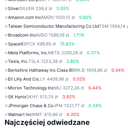
Silver
SILVER
236,4 zł
3.05%
Amazon.com Inc
AMZN
1020,15 zł
0.82%
Taiwan Semiconductor Manufacturing Co Ltd
TSM
1564,14 
Broadcom Inc
AVGO
1586,58 zł
1.71%
SpaceX
SPCX
498,65 zł
15.83%
Meta Platforms, Inc.
META
2200,28 zł
0.37%
Tesla, Inc.
TSLA
1223,38 zł
2.83%
Berkshire Hathaway Inc Class B
BRK.B
1938,86 zł
0.54%
Eli Lilly And Co
LLY
4409,96 zł
0.52%
Micron Technology Inc
MU
3272,26 zł
0.44%
SK Hynix
SKHY
513,74 zł
3.92%
JPmorgan Chase & Co
JPM
1331,77 zł
0.34%
Walmart Inc
WMT
415,66 zł
0.20%
Najczęściej odwiedzane