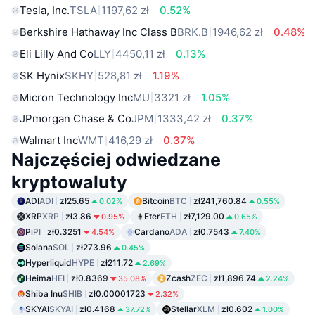
Tesla, Inc.
TSLA
1197,62 zł
0.52%
Berkshire Hathaway Inc Class B
BRK.B
1946,62 zł
0.48%
Eli Lilly And Co
LLY
4450,11 zł
0.13%
SK Hynix
SKHY
528,81 zł
1.19%
Micron Technology Inc
MU
3321 zł
1.05%
JPmorgan Chase & Co
JPM
1333,42 zł
0.37%
Walmart Inc
WMT
416,29 zł
0.37%
Najczęściej odwiedzane
kryptowaluty
ADI
ADI
zł25.65
Bitcoin
BTC
zł241,760.84
0.02%
0.55%
XRP
XRP
zł3.86
Eter
ETH
zł7,129.00
0.95%
0.65%
Pi
PI
zł0.3251
Cardano
ADA
zł0.7543
4.54%
7.40%
Solana
SOL
zł273.96
0.45%
Hyperliquid
HYPE
zł211.72
2.69%
Heima
HEI
zł0.8369
Zcash
ZEC
zł1,896.74
35.08%
2.24%
Shiba Inu
SHIB
zł0.00001723
2.32%
SKYAI
SKYAI
zł0.4168
Stellar
XLM
zł0.602
37.72%
1.00%