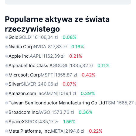
Popularne aktywa ze świata
rzeczywistego
Gold
GOLD
16 106,04 zł
0.08%
Nvidia Corp
NVDA
817,83 zł
0.16%
Apple Inc.
AAPL
1162,39 zł
0.21%
Alphabet Inc Class A
GOOGL
1335,32 zł
0.11%
Microsoft Corp
MSFT
1855,87 zł
0.42%
Silver
SILVER
240,06 zł
0.07%
Amazon.com Inc
AMZN
1019,1 zł
0.39%
Taiwan Semiconductor Manufacturing Co Ltd
TSM
1565,27 
Broadcom Inc
AVGO
1573,76 zł
0.36%
SpaceX
SPCX
435,17 zł
1.56%
Meta Platforms, Inc.
META
2194,6 zł
0.22%