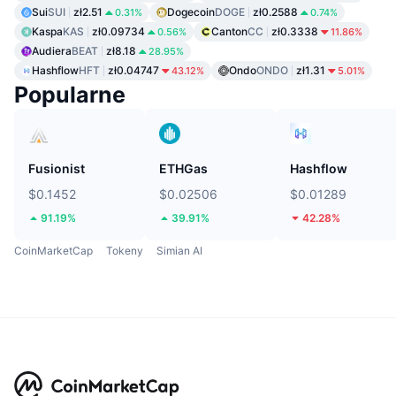
Sui
SUI
zł2.51
Dogecoin
DOGE
zł0.2588
0.31%
0.74%
Kaspa
KAS
zł0.09734
Canton
CC
zł0.3338
0.56%
11.86%
Audiera
BEAT
zł8.18
28.95%
Hashflow
HFT
zł0.04747
Ondo
ONDO
zł1.31
43.12%
5.01%
Popularne
Fusionist
ETHGas
Hashflow
$0.1452
$0.02506
$0.01289
91.19%
39.91%
42.28%
CoinMarketCap
Tokeny
Simian AI