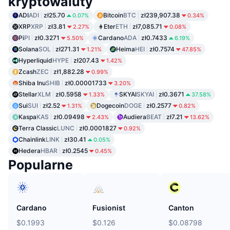
kryptowaluty
ADI
ADI
zł25.70
Bitcoin
BTC
zł239,907.38
0.07%
0.34%
XRP
XRP
zł3.81
Eter
ETH
zł7,085.71
2.27%
0.08%
Pi
PI
zł0.3271
Cardano
ADA
zł0.7433
5.50%
6.19%
Solana
SOL
zł271.31
Heima
HEI
zł0.7574
1.21%
47.85%
Hyperliquid
HYPE
zł207.43
1.42%
Zcash
ZEC
zł1,882.28
0.99%
Shiba Inu
SHIB
zł0.00001733
3.20%
Stellar
XLM
zł0.5958
SKYAI
SKYAI
zł0.3671
1.33%
37.58%
Sui
SUI
zł2.52
Dogecoin
DOGE
zł0.2577
1.31%
0.82%
Kaspa
KAS
zł0.09498
Audiera
BEAT
zł7.21
2.43%
13.62%
Terra Classic
LUNC
zł0.0001827
0.92%
Chainlink
LINK
zł30.41
0.05%
Hedera
HBAR
zł0.2545
0.45%
Popularne
Cardano
Fusionist
Canton
$0.1993
$0.126
$0.08798