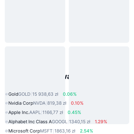
Popularne aktywa ze świata
rzeczywistego
Gold
GOLD
15 938,63 zł
0.06%
Nvidia Corp
NVDA
819,38 zł
0.10%
Apple Inc.
AAPL
1166,77 zł
0.45%
Alphabet Inc Class A
GOOGL
1340,15 zł
1.29%
Microsoft Corp
MSFT
1863,16 zł
2.54%