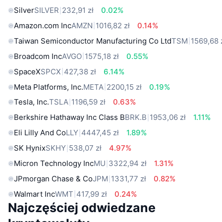
Silver
SILVER
232,91 zł
0.02%
Amazon.com Inc
AMZN
1016,82 zł
0.14%
Taiwan Semiconductor Manufacturing Co Ltd
TSM
1569,68 
Broadcom Inc
AVGO
1575,18 zł
0.55%
SpaceX
SPCX
427,38 zł
6.14%
Meta Platforms, Inc.
META
2200,15 zł
0.19%
Tesla, Inc.
TSLA
1196,59 zł
0.63%
Berkshire Hathaway Inc Class B
BRK.B
1953,06 zł
1.11%
Eli Lilly And Co
LLY
4447,45 zł
1.89%
SK Hynix
SKHY
538,07 zł
4.97%
Micron Technology Inc
MU
3322,94 zł
1.31%
JPmorgan Chase & Co
JPM
1331,77 zł
0.82%
Walmart Inc
WMT
417,99 zł
0.24%
Najczęściej odwiedzane