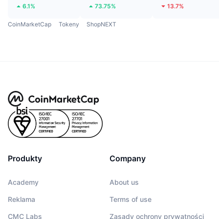
6.1%
73.75%
13.7%
CoinMarketCap
Tokeny
ShopNEXT
Produkty
Company
Academy
About us
Reklama
Terms of use
CMC Labs
Zasady ochrony prywatności