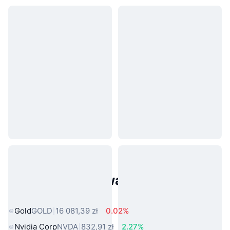
Popularne aktywa ze świata
rzeczywistego
Gold
GOLD
16 081,39 zł
0.02%
Nvidia Corp
NVDA
832,91 zł
2.27%