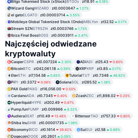
Bitgo Tokenised Stock (xStock)
BTGOx
zł18.91
0.18%
Wizard Gang
WIZARD
zł0.0003647
1.27%
el gato
ELGATO
zł0.00003714
3.55%
Mobileye Global Tokenized Stock (Ondo)
MBLYon
zł32.52
0.17%
Stream SZN
STRSZN
zł0.0003746
1.73%
Ibiza Final Boss
BOSS
zł0.0003911
3.47%
Najczęściej odwiedzane
kryptowaluty
Casper
CSPR
zł0.007224
ADI
ADI
zł25.43
2.30%
0.60%
Bitcoin
BTC
zł242,061.18
XRP
XRP
zł3.85
0.59%
0.17%
Eter
ETH
zł7,154.58
Tutorial
TUT
zł0.7348
0.65%
48.62%
Pi
PI
zł0.3372
Solana
SOL
zł285.52
0.06%
1.38%
PAX Gold
PAXG
zł16,056.00
0.50%
Cardano
ADA
zł0.7345
Zcash
ZEC
zł1,898.02
0.40%
0.20%
Hyperliquid
HYPE
zł202.49
0.67%
Pump.fun
PUMP
zł0.009966
8.32%
Audiera
BEAT
zł10.49
Bittensor
TAO
zł757.33
13.48%
0.80%
Shiba Inu
SHIB
zł0.00001735
1.36%
Biconomy
BICO
zł0.1614
Sui
SUI
zł2.58
39.62%
0.69%
Dogecoin
DOGE
zł0.2601
0.09%