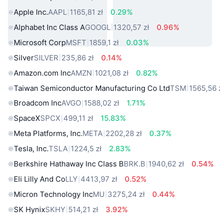
Apple Inc.
AAPL
1165,81 zł
0.29%
Alphabet Inc Class A
GOOGL
1320,57 zł
0.96%
Microsoft Corp
MSFT
1859,1 zł
0.03%
Silver
SILVER
235,86 zł
0.14%
Amazon.com Inc
AMZN
1021,08 zł
0.82%
Taiwan Semiconductor Manufacturing Co Ltd
TSM
1565,56 
Broadcom Inc
AVGO
1588,02 zł
1.71%
SpaceX
SPCX
499,11 zł
15.83%
Meta Platforms, Inc.
META
2202,28 zł
0.37%
Tesla, Inc.
TSLA
1224,5 zł
2.83%
Berkshire Hathaway Inc Class B
BRK.B
1940,62 zł
0.54%
Eli Lilly And Co
LLY
4413,97 zł
0.52%
Micron Technology Inc
MU
3275,24 zł
0.44%
SK Hynix
SKHY
514,21 zł
3.92%