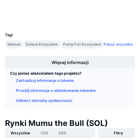
Nadchodzące wyprzedaże
Stopy finansowania
Ucz się i zarabiaj
Wallets
UCID
30285
Kalendarze
Tagi
Kalendarz ICO
Memes
Solana Ecosystem
Pump Fun Ecosystem
Pokaż wszystko
Boost
Kalendarz wydarzeń
Więcej informacji
Czy jesteś właścicielem tego projektu?
Zaktualizuj informacje o tokenie
Prześlij informacje o odblokowaniu tokenów
Odbierz odznakę społeczności
Rynki Mumu the Bull (SOL)
Wszystkie
CEX
DEX
Filtry