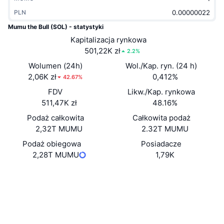
Popularne
Krypto ETF
PLN
Baza wiedzy
CMC MCP
Mumu the Bull (SOL) - statystyki
Nowy
Fundusze ETF na Bitcoin
Kapitalizacja rynkowa
x402
Aktualności
501,22K zł
2.2%
Krypto
Fundusze ETF na Eter
Academy
Wolumen (24h)
Wol./Kap. ryn. (24 h)
2,06K zł
0,412%
42.67%
Polityka
Analiza techniczna
Badania
FDV
Likw./Kap. rynkowa
511,47K zł
48.16%
Sporty
RSI
Filmy
Podaż całkowita
Całkowita podaż
Finanse
2,32T MUMU
2.32T MUMU
MACD
Słowniczek
Podaż obiegowa
Posiadacze
Technologia
2,28T MUMU
1,79K
Instrumenty pochodne
Kampanie
Strona internetowa
Website
NFT
Media społ.
Przegląd
Airdropy
Kontrakty
hf34pZ...Wopump
3.3
Ogólne statystyki NFT
Ocena (CertiK)
Likwidacje
Nagrody w postaci diamentów
Explorer
solscan.io