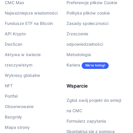
CMC Max
Preferencje plików Cookie
Najważniejsze wiadomości
Polityka plików cookie
Fundusze ETF na Bitcoin
Zasady społeczności
API Krypto
Zrzeczenie
DexScan
odpowiedzialności
Aktywa w świecie
Metodologia
rzeczywistym
Kariera
We’re hiring!
Wykresy globalne
Wsparcie
NFT
Portfel
Zgłoś swój projekt do emisji
Obserwowane
na CMC
Bazgroły
Formularz zapytania
Mapa strony
Skontaktuj się z pomocą