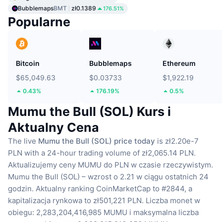
Bubblemaps
BMT
zł0.1389
176.51%
Popularne
Bitcoin
Bubblemaps
Ethereum
$65,049.63
$0.03733
$1,922.19
0.43%
176.19%
0.5%
Mumu the Bull (SOL) Kurs i
Aktualny Cena
The live
Mumu the Bull (SOL) price today
is zł2.20e-7
PLN with a 24-hour trading volume of zł2,065.14 PLN.
Aktualizujemy ceny MUMU do PLN w czasie rzeczywistym.
Mumu the Bull (SOL) – wzrost o 2.21 w ciągu ostatnich 24
godzin.
Aktualny ranking CoinMarketCap to #2844, a
kapitalizacja rynkowa to zł501,221 PLN.
Liczba monet w
obiegu: 2,283,204,416,985 MUMU
i maksymalna liczba