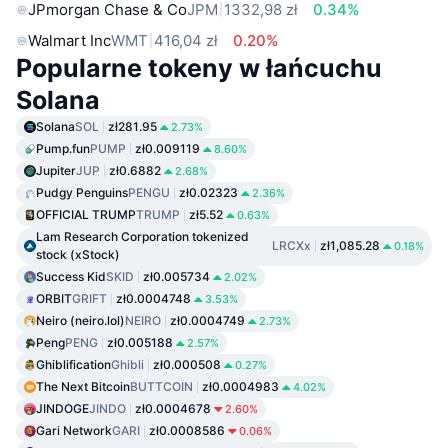
JPmorgan Chase & Co
JPM
1332,98 zł
0.34%
Walmart Inc
WMT
416,04 zł
0.20%
Popularne tokeny w łańcuchu
Solana
Solana
SOL
zł281.95
2.73%
Pump.fun
PUMP
zł0.009119
8.60%
Jupiter
JUP
zł0.6882
2.68%
Pudgy Penguins
PENGU
zł0.02323
2.36%
OFFICIAL TRUMP
TRUMP
zł5.52
0.63%
Lam Research Corporation tokenized
LRCXx
zł1,085.28
0.18%
stock (xStock)
Success Kid
SKID
zł0.005734
2.02%
ORBIT
GRIFT
zł0.0004748
3.53%
Neiro (neiro.lol)
NEIRO
zł0.0004749
2.73%
Peng
PENG
zł0.005188
2.57%
Ghiblification
Ghibli
zł0.000508
0.27%
The Next Bitcoin
BUTTCOIN
zł0.0004983
4.02%
JINDOGE
JINDO
zł0.0004678
2.60%
Gari Network
GARI
zł0.0008586
0.06%