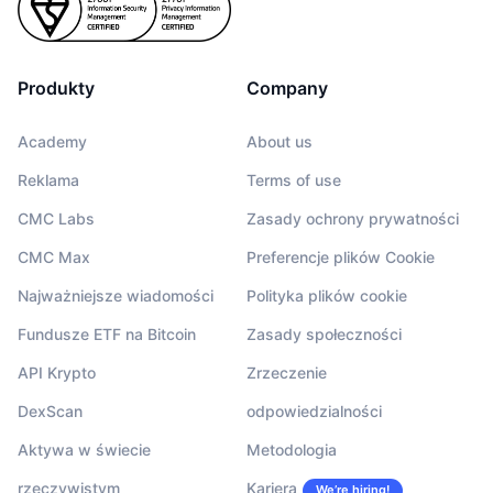
Produkty
Company
Academy
About us
Reklama
Terms of use
CMC Labs
Zasady ochrony prywatności
CMC Max
Preferencje plików Cookie
Najważniejsze wiadomości
Polityka plików cookie
Fundusze ETF na Bitcoin
Zasady społeczności
API Krypto
Zrzeczenie
DexScan
odpowiedzialności
Aktywa w świecie
Metodologia
rzeczywistym
Kariera
We’re hiring!