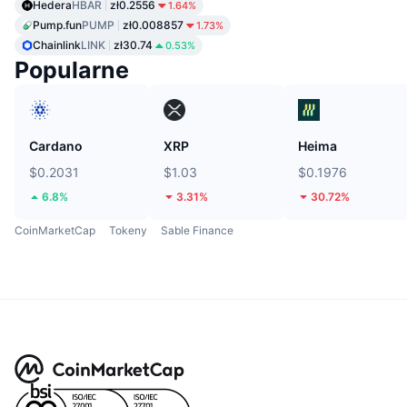
Hedera
HBAR
zł0.2556
1.64%
Pump.fun
PUMP
zł0.008857
1.73%
Chainlink
LINK
zł30.74
0.53%
Popularne
Cardano
XRP
Heima
$0.2031
$1.03
$0.1976
6.8%
3.31%
30.72%
CoinMarketCap
Tokeny
Sable Finance