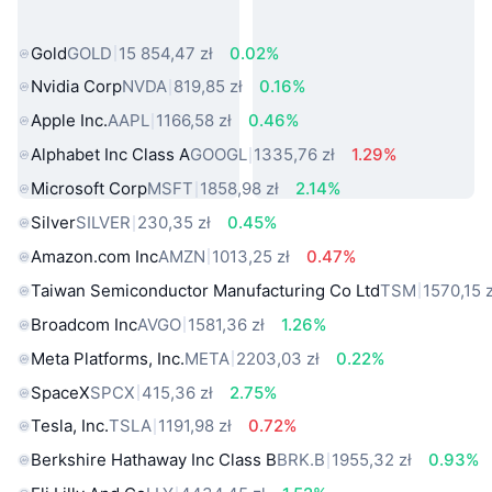
rzeczywistego
Gold
GOLD
15 854,47 zł
0.02%
Nvidia Corp
NVDA
819,85 zł
0.16%
Apple Inc.
AAPL
1166,58 zł
0.46%
Alphabet Inc Class A
GOOGL
1335,76 zł
1.29%
Microsoft Corp
MSFT
1858,98 zł
2.14%
Silver
SILVER
230,35 zł
0.45%
Amazon.com Inc
AMZN
1013,25 zł
0.47%
Taiwan Semiconductor Manufacturing Co Ltd
TSM
1570,15 z
Broadcom Inc
AVGO
1581,36 zł
1.26%
Meta Platforms, Inc.
META
2203,03 zł
0.22%
SpaceX
SPCX
415,36 zł
2.75%
Tesla, Inc.
TSLA
1191,98 zł
0.72%
Berkshire Hathaway Inc Class B
BRK.B
1955,32 zł
0.93%