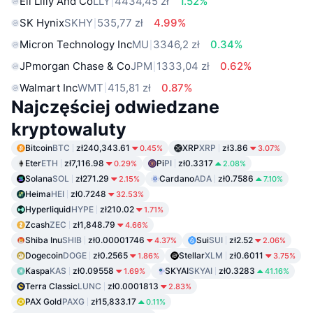
Eli Lilly And Co
LLY
4434,45 zł
1.52%
SK Hynix
SKHY
535,77 zł
4.99%
Micron Technology Inc
MU
3346,2 zł
0.34%
JPmorgan Chase & Co
JPM
1333,04 zł
0.62%
Walmart Inc
WMT
415,81 zł
0.87%
Najczęściej odwiedzane
kryptowaluty
Bitcoin
BTC
zł240,343.61
XRP
XRP
zł3.86
0.45%
3.07%
Eter
ETH
zł7,116.98
Pi
PI
zł0.3317
0.29%
2.08%
Solana
SOL
zł271.29
Cardano
ADA
zł0.7586
2.15%
7.10%
Heima
HEI
zł0.7248
32.53%
Hyperliquid
HYPE
zł210.02
1.71%
Zcash
ZEC
zł1,848.79
4.66%
Shiba Inu
SHIB
zł0.00001746
Sui
SUI
zł2.52
4.37%
2.06%
Dogecoin
DOGE
zł0.2565
Stellar
XLM
zł0.6011
1.86%
3.75%
Kaspa
KAS
zł0.09558
SKYAI
SKYAI
zł0.3283
1.69%
41.16%
Terra Classic
LUNC
zł0.0001813
2.83%
PAX Gold
PAXG
zł15,833.17
0.11%