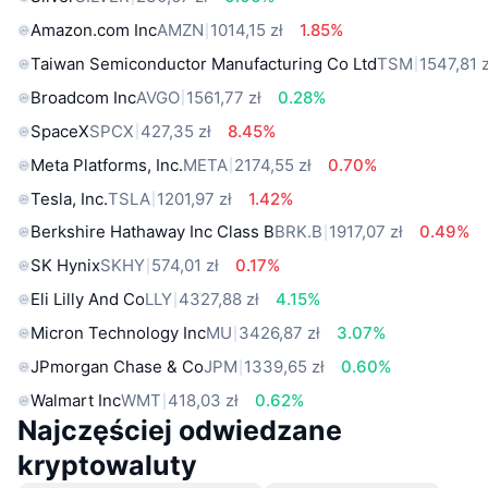
Amazon.com Inc
AMZN
1014,15 zł
1.85%
Taiwan Semiconductor Manufacturing Co Ltd
TSM
1547,81 z
Broadcom Inc
AVGO
1561,77 zł
0.28%
SpaceX
SPCX
427,35 zł
8.45%
Meta Platforms, Inc.
META
2174,55 zł
0.70%
Tesla, Inc.
TSLA
1201,97 zł
1.42%
Berkshire Hathaway Inc Class B
BRK.B
1917,07 zł
0.49%
SK Hynix
SKHY
574,01 zł
0.17%
Eli Lilly And Co
LLY
4327,88 zł
4.15%
Micron Technology Inc
MU
3426,87 zł
3.07%
JPmorgan Chase & Co
JPM
1339,65 zł
0.60%
Walmart Inc
WMT
418,03 zł
0.62%
Najczęściej odwiedzane
kryptowaluty