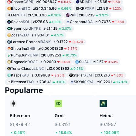
Casper
CSPR
zł0.006847
ADI
ADI
zł25.65
0.94%
0.15%
Bitcoin
BTC
zł240,345.66
XRP
XRP
zł3.96
0.66%
1.23%
Eter
ETH
zł7,000.96
Pi
PI
zł0.3239
0.36%
3.97%
Solana
SOL
zł275.98
Cardano
ADA
zł0.7078
0.19%
1.58%
Hyperliquid
HYPE
zł214.19
3.87%
Zcash
ZEC
zł1,934.31
4.57%
Lorenzo Protocol
BANK
zł0.1722
18.42%
Shiba Inu
SHIB
zł0.00001826
2.37%
Pump.fun
PUMP
zł0.009253
10.73%
Dogecoin
DOGE
zł0.2603
Sui
SUI
zł2.57
0.46%
0.53%
Terra Classic
LUNC
zł0.0001862
0.25%
Kaspa
KAS
zł0.09668
Stellar
XLM
zł0.6216
3.25%
1.33%
Bittensor
TAO
zł736.41
SKYAI
SKYAI
zł0.2261
3.01%
16.97%
Popularne
Ethereum
Grvt
Heima
$1,879.42
$0.3121
$0.1957
0.48%
18.94%
104.06%