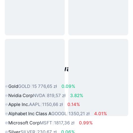
Popularne aktywa ze świata
rzeczywistego
Gold
GOLD
15 776,65 zł
0.09%
Nvidia Corp
NVDA
819,57 zł
3.82%
Apple Inc.
AAPL
1150,66 zł
0.14%
Alphabet Inc Class A
GOOGL
1350,21 zł
4.01%
Microsoft Corp
MSFT
1817,36 zł
0.99%
Silver
SILVER
230,67 zł
0.06%