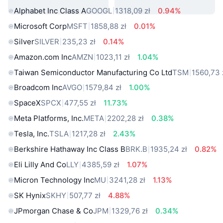
Alphabet Inc Class A
GOOGL
1318,09 zł
0.94%
Microsoft Corp
MSFT
1858,88 zł
0.01%
Silver
SILVER
235,23 zł
0.14%
Amazon.com Inc
AMZN
1023,11 zł
1.04%
Taiwan Semiconductor Manufacturing Co Ltd
TSM
1560,73 
Broadcom Inc
AVGO
1579,84 zł
1.00%
SpaceX
SPCX
477,55 zł
11.73%
Meta Platforms, Inc.
META
2202,28 zł
0.38%
Tesla, Inc.
TSLA
1217,28 zł
2.43%
Berkshire Hathaway Inc Class B
BRK.B
1935,24 zł
0.82%
Eli Lilly And Co
LLY
4385,59 zł
1.07%
Micron Technology Inc
MU
3241,28 zł
1.13%
SK Hynix
SKHY
507,77 zł
4.88%
JPmorgan Chase & Co
JPM
1329,76 zł
0.34%