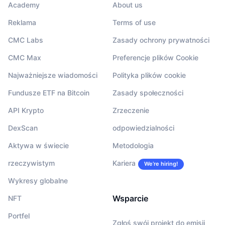
Academy
About us
Reklama
Terms of use
CMC Labs
Zasady ochrony prywatności
CMC Max
Preferencje plików Cookie
Najważniejsze wiadomości
Polityka plików cookie
Fundusze ETF na Bitcoin
Zasady społeczności
API Krypto
Zrzeczenie
DexScan
odpowiedzialności
Aktywa w świecie
Metodologia
rzeczywistym
Kariera
We’re hiring!
Wykresy globalne
Wsparcie
NFT
Portfel
Zgłoś swój projekt do emisji