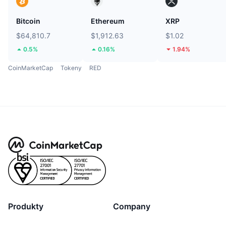
Bitcoin
Ethereum
XRP
$64,810.7
$1,912.63
$1.02
0.5%
0.16%
1.94%
CoinMarketCap
Tokeny
RED
Produkty
Company