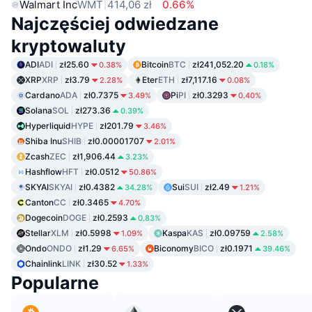
Walmart Inc
WMT
414,06 zł
0.66%
Najczęściej odwiedzane
kryptowaluty
ADI
ADI
zł25.60
Bitcoin
BTC
zł241,052.20
0.38%
0.18%
XRP
XRP
zł3.79
Eter
ETH
zł7,117.16
2.28%
0.08%
Cardano
ADA
zł0.7375
Pi
PI
zł0.3293
3.49%
0.40%
Solana
SOL
zł273.36
0.39%
Hyperliquid
HYPE
zł201.79
3.46%
Shiba Inu
SHIB
zł0.00001707
2.01%
Zcash
ZEC
zł1,906.44
3.23%
Hashflow
HFT
zł0.0512
50.86%
SKYAI
SKYAI
zł0.4382
Sui
SUI
zł2.49
34.28%
1.21%
Canton
CC
zł0.3465
4.70%
Dogecoin
DOGE
zł0.2593
0.83%
Stellar
XLM
zł0.5998
Kaspa
KAS
zł0.09759
1.09%
2.58%
Ondo
ONDO
zł1.29
Biconomy
BICO
zł0.1971
6.65%
39.46%
Chainlink
LINK
zł30.52
1.33%
Popularne