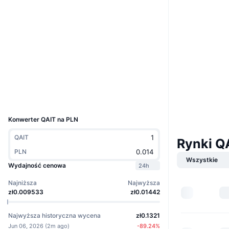
Boost
Strona internetowa
Whitepaper
Media społ.
Kontrakty
0x4d41...249493
3.9
Ocena (CertiK)
Explorer
bscscan.com
Wallets
UCID
40073
Konwerter QAIT na PLN
QAIT
Rynki Q
PLN
Wszystkie
Wydajność cenowa
24h
Najniższa
Najwyższa
zł0.009533
zł0.01442
Najwyższa historyczna wycena
zł0.1321
Jun 06, 2026
(
2m ago
)
-89.24
%