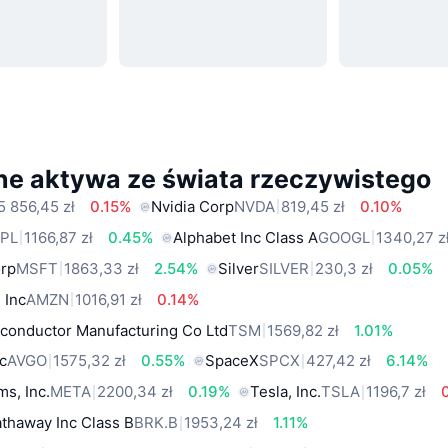
ne aktywa ze świata rzeczywistego
5 856,45 zł
0.15%
Nvidia Corp
NVDA
819,45 zł
0.10%
PL
1166,87 zł
0.45%
Alphabet Inc Class A
GOOGL
1340,27 z
orp
MSFT
1863,33 zł
2.54%
Silver
SILVER
230,3 zł
0.05%
 Inc
AMZN
1016,91 zł
0.14%
conductor Manufacturing Co Ltd
TSM
1569,82 zł
1.01%
c
AVGO
1575,32 zł
0.55%
SpaceX
SPCX
427,42 zł
6.14%
ms, Inc.
META
2200,34 zł
0.19%
Tesla, Inc.
TSLA
1196,7 zł
thaway Inc Class B
BRK.B
1953,24 zł
1.11%