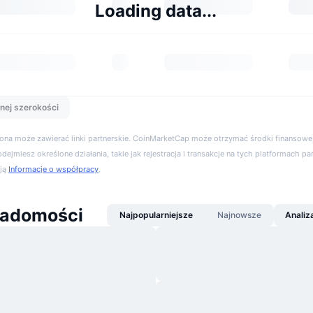
Loading data...
nej szerokości
trona może zawierać linki partnerskie. CoinMarketCap może otrzymać środki finansowe,
podejmiesz określone działania, takie jak rejestracja i transakcje na tych platformach pa
cją
Informacje o współpracy
.
iadomości
Najpopularniejsze
Najnowsze
Analiz