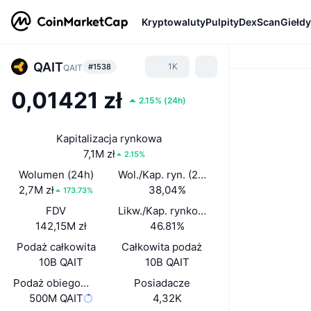
Kryptowaluty
Pulpity
DexScan
Giełdy
QAIT
1K
#1538
QAIT
0,01421 zł
2.15%
(
24h
)
Kapitalizacja rynkowa
7,1M zł
2.15%
Wolumen (24h)
Wol./Kap. ryn. (24 h)
2,7M zł
38,04%
173.73%
FDV
Likw./Kap. rynkowa
142,15M zł
46.81%
Podaż całkowita
Całkowita podaż
10B QAIT
10B QAIT
Podaż obiegowa
Posiadacze
500M QAIT
4,32K