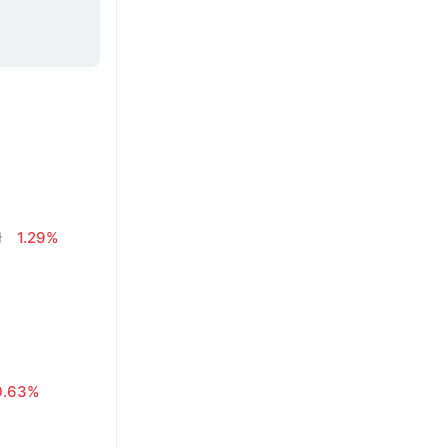
ł
1.29%
0.63%