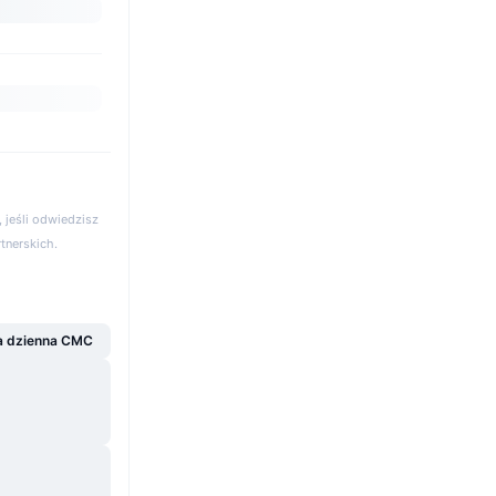
 jeśli odwiedzisz
rtnerskich.
a dzienna CMC