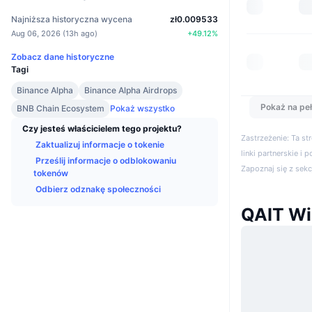
Najniższa historyczna wycena
zł0.009533
Aug 06, 2026
(
13h ago
)
+
49.12
%
Zobacz dane historyczne
Tagi
Binance Alpha
Binance Alpha Airdrops
Pokaż na peł
BNB Chain Ecosystem
Pokaż wszystko
Czy jesteś właścicielem tego projektu?
Zastrzeżenie: Ta s
Zaktualizuj informacje o tokenie
linki partnerskie i 
Prześlij informacje o odblokowaniu
Zapoznaj się z sek
tokenów
Odbierz odznakę społeczności
QAIT W