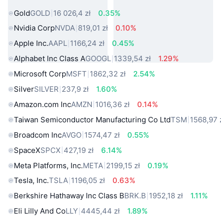
Gold
GOLD
16 026,4 zł
0.35%
Nvidia Corp
NVDA
819,01 zł
0.10%
Apple Inc.
AAPL
1166,24 zł
0.45%
Alphabet Inc Class A
GOOGL
1339,54 zł
1.29%
Microsoft Corp
MSFT
1862,32 zł
2.54%
Silver
SILVER
237,9 zł
1.60%
Amazon.com Inc
AMZN
1016,36 zł
0.14%
Taiwan Semiconductor Manufacturing Co Ltd
TSM
1568,97 
Broadcom Inc
AVGO
1574,47 zł
0.55%
SpaceX
SPCX
427,19 zł
6.14%
Meta Platforms, Inc.
META
2199,15 zł
0.19%
Tesla, Inc.
TSLA
1196,05 zł
0.63%
Berkshire Hathaway Inc Class B
BRK.B
1952,18 zł
1.11%
Eli Lilly And Co
LLY
4445,44 zł
1.89%