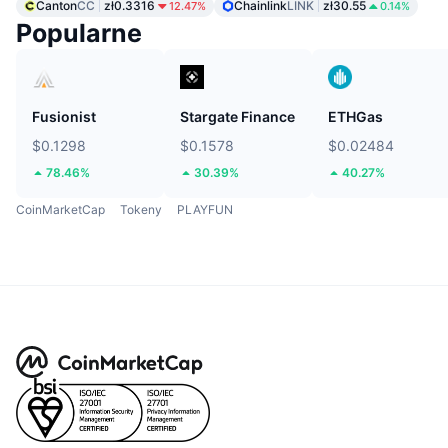
Canton
CC
zł0.3316
Chainlink
LINK
zł30.55
12.47%
0.14%
Popularne
Fusionist
Stargate Finance
ETHGas
$0.1298
$0.1578
$0.02484
78.46%
30.39%
40.27%
CoinMarketCap
Tokeny
PLAYFUN