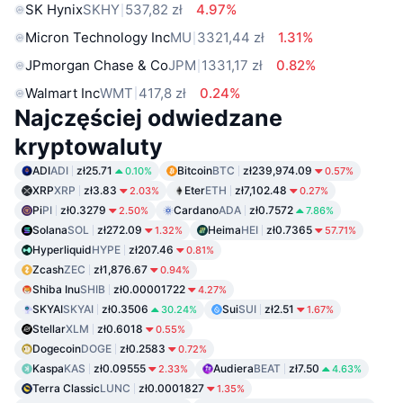
SK Hynix
SKHY
537,82 zł
4.97%
Micron Technology Inc
MU
3321,44 zł
1.31%
JPmorgan Chase & Co
JPM
1331,17 zł
0.82%
Walmart Inc
WMT
417,8 zł
0.24%
Najczęściej odwiedzane
kryptowaluty
ADI
ADI
zł25.71
Bitcoin
BTC
zł239,974.09
0.10%
0.57%
XRP
XRP
zł3.83
Eter
ETH
zł7,102.48
2.03%
0.27%
Pi
PI
zł0.3279
Cardano
ADA
zł0.7572
2.50%
7.86%
Solana
SOL
zł272.09
Heima
HEI
zł0.7365
1.32%
57.71%
Hyperliquid
HYPE
zł207.46
0.81%
Zcash
ZEC
zł1,876.67
0.94%
Shiba Inu
SHIB
zł0.00001722
4.27%
SKYAI
SKYAI
zł0.3506
Sui
SUI
zł2.51
30.24%
1.67%
Stellar
XLM
zł0.6018
0.55%
Dogecoin
DOGE
zł0.2583
0.72%
Kaspa
KAS
zł0.09555
Audiera
BEAT
zł7.50
2.33%
4.63%
Terra Classic
LUNC
zł0.0001827
1.35%