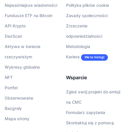
Najważniejsze wiadomości
Polityka plików cookie
Fundusze ETF na Bitcoin
Zasady społeczności
API Krypto
Zrzeczenie
DexScan
odpowiedzialności
Aktywa w świecie
Metodologia
rzeczywistym
Kariera
We’re hiring!
Wykresy globalne
Wsparcie
NFT
Portfel
Zgłoś swój projekt do emisji
Obserwowane
na CMC
Bazgroły
Formularz zapytania
Mapa strony
Skontaktuj się z pomocą