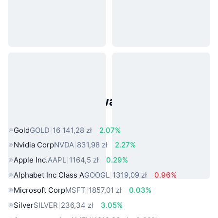
Popularne aktywa ze świata
rzeczywistego
Gold
GOLD
16 141,28 zł
2.07%
Nvidia Corp
NVDA
831,98 zł
2.27%
Apple Inc.
AAPL
1164,5 zł
0.29%
Alphabet Inc Class A
GOOGL
1319,09 zł
0.96%
Microsoft Corp
MSFT
1857,01 zł
0.03%
Silver
SILVER
236,34 zł
3.05%