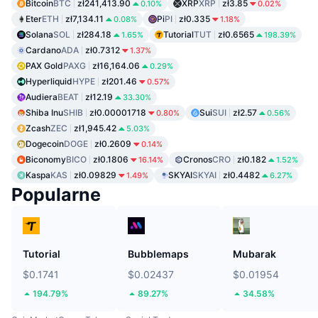
Bitcoin
BTC
zł241,413.90
XRP
XRP
zł3.85
0.10%
0.02%
Eter
ETH
zł7,134.11
Pi
PI
zł0.335
0.08%
1.18%
Solana
SOL
zł284.18
Tutorial
TUT
zł0.6565
1.65%
198.39%
Cardano
ADA
zł0.7312
1.37%
PAX Gold
PAXG
zł16,164.06
0.29%
Hyperliquid
HYPE
zł201.46
0.57%
Audiera
BEAT
zł12.19
33.30%
Shiba Inu
SHIB
zł0.00001718
Sui
SUI
zł2.57
0.80%
0.56%
Zcash
ZEC
zł1,945.42
5.03%
Dogecoin
DOGE
zł0.2609
0.14%
Biconomy
BICO
zł0.1806
Cronos
CRO
zł0.182
16.14%
1.52%
Kaspa
KAS
zł0.09829
SKYAI
SKYAI
zł0.4482
1.49%
6.27%
Popularne
Tutorial
Bubblemaps
Mubarak
$0.1741
$0.02437
$0.01954
194.79%
89.27%
34.58%