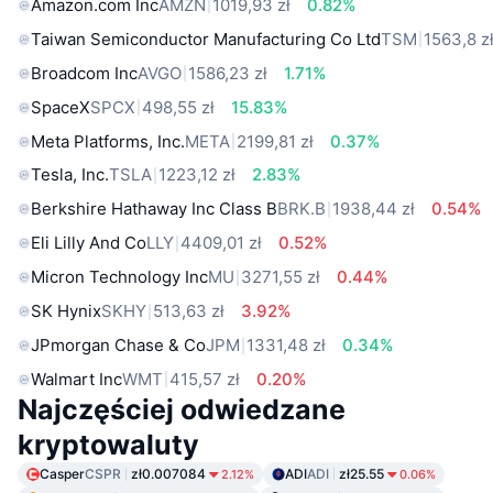
Amazon.com Inc
AMZN
1019,93 zł
0.82%
Taiwan Semiconductor Manufacturing Co Ltd
TSM
1563,8 z
Broadcom Inc
AVGO
1586,23 zł
1.71%
SpaceX
SPCX
498,55 zł
15.83%
Meta Platforms, Inc.
META
2199,81 zł
0.37%
Tesla, Inc.
TSLA
1223,12 zł
2.83%
Berkshire Hathaway Inc Class B
BRK.B
1938,44 zł
0.54%
Eli Lilly And Co
LLY
4409,01 zł
0.52%
Micron Technology Inc
MU
3271,55 zł
0.44%
SK Hynix
SKHY
513,63 zł
3.92%
JPmorgan Chase & Co
JPM
1331,48 zł
0.34%
Walmart Inc
WMT
415,57 zł
0.20%
Najczęściej odwiedzane
kryptowaluty
Casper
CSPR
zł0.007084
ADI
ADI
zł25.55
2.12%
0.06%