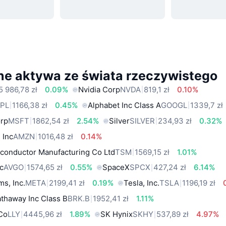
ne aktywa ze świata rzeczywistego
5 986,78 zł
0.09%
Nvidia Corp
NVDA
819,1 zł
0.10%
PL
1166,38 zł
0.45%
Alphabet Inc Class A
GOOGL
1339,7 zł
orp
MSFT
1862,54 zł
2.54%
Silver
SILVER
234,93 zł
0.32%
 Inc
AMZN
1016,48 zł
0.14%
conductor Manufacturing Co Ltd
TSM
1569,15 zł
1.01%
c
AVGO
1574,65 zł
0.55%
SpaceX
SPCX
427,24 zł
6.14%
ms, Inc.
META
2199,41 zł
0.19%
Tesla, Inc.
TSLA
1196,19 zł
thaway Inc Class B
BRK.B
1952,41 zł
1.11%
 Co
LLY
4445,96 zł
1.89%
SK Hynix
SKHY
537,89 zł
4.97%