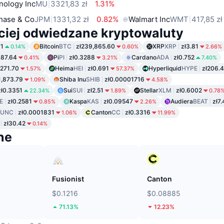
nology Inc
MU
3321,83 zł
1.31%
hase & Co
JPM
1331,32 zł
0.82%
Walmart Inc
WMT
417,85 zł
ciej odwiedzane kryptowaluty
71
Bitcoin
BTC
zł239,865.60
XRP
XRP
zł3.81
0.14%
0.60%
2.66%
087.64
Pi
PI
zł0.3288
Cardano
ADA
zł0.752
0.41%
3.21%
7.40%
ł271.70
Heima
HEI
zł0.691
Hyperliquid
HYPE
zł206.
1.57%
57.37%
1,873.79
Shiba Inu
SHIB
zł0.00001716
1.09%
4.58%
zł0.3351
Sui
SUI
zł2.51
Stellar
XLM
zł0.6002
22.34%
1.89%
0.78
E
zł0.2581
Kaspa
KAS
zł0.09547
Audiera
BEAT
zł7
0.85%
2.26%
LUNC
zł0.0001831
Canton
CC
zł0.3316
1.06%
11.99%
zł30.42
0.14%
ne
Fusionist
Canton
$0.1216
$0.08885
71.13%
12.23%