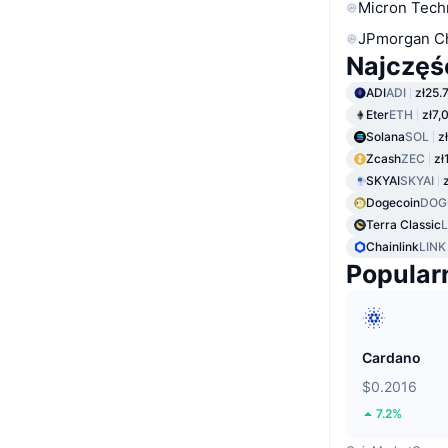
Micron Tech
JPmorgan C
Najczęś
ADI
ADI
zł25.
Eter
ETH
zł7,
Solana
SOL
z
Zcash
ZEC
zł
SKYAI
SKYAI
Dogecoin
DOG
Terra Classic
Chainlink
LINK
Popular
Cardano
$0.2016
7.2%