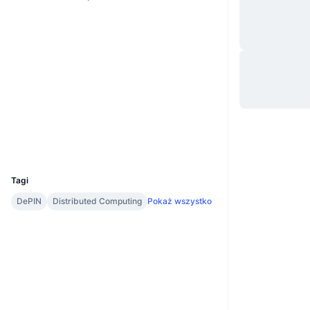
Website
Strona internetowa
Whitepaper
Media społ.
Kontrakty
0x8be8...7134c8
Audits
Explorer
etherscan.io
Wallets
UCID
28973
Tagi
DePIN
Distributed Computing
Pokaż wszystko