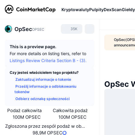
Kryptowaluty
Pulpity
DexScan
Giełdy
OpSec
35K
OPSEC
OpSec(OPSE
announcem
This is a preview page.
For more details on listing tiers, refer to
Listings Review Criteria Section B - (3).
Czy jesteś właścicielem tego projektu?
Zaktualizuj informacje o tokenie
OpSec 
Prześlij informacje o odblokowaniu
tokenów
Odbierz odznakę społeczności
Podaż całkowita
Całkowita podaż
100M OPSEC
100M OPSEC
Zgłoszona przez zespół podaż w obiegu
98,9M OPSEC