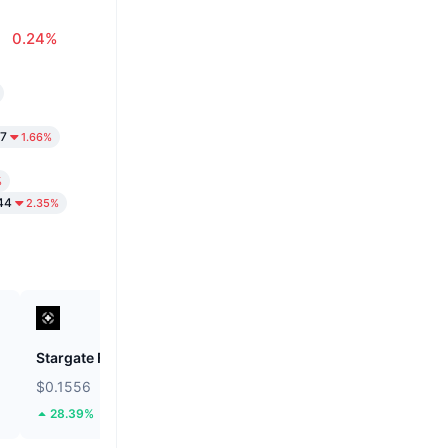
0.24%
47
1.66%
%
.44
2.35%
Stargate Finance
ETHGas
$0.1556
$0.02449
28.39%
40.7%