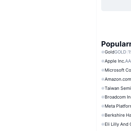
Popular
Gold
GOLD
1
Apple Inc.
AA
Microsoft C
Amazon.com
Taiwan Semi
Broadcom In
Meta Platfor
Berkshire Ha
Eli Lilly And