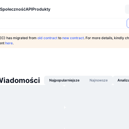
Społeczność
API
Produkty
C) has migrated from
old contract
to
new contract
. For more details, kindly ch
ent
here
.
Wiadomości
Najpopularniejsze
Najnowsze
Analiz