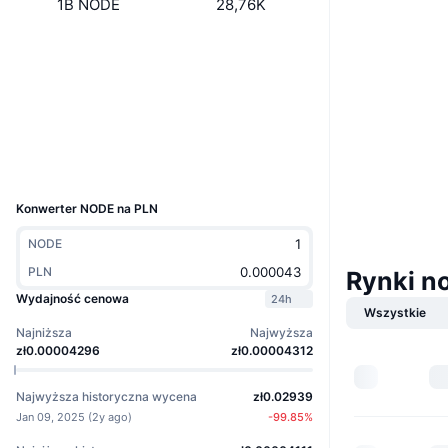
1B NODE
28,76K
Strona internetowa
Website
Media społ.
Kontrakty
0x2acd...7eb864
Explorer
basescan.org
Wallets
UCID
35301
Konwerter NODE na PLN
NODE
PLN
Rynki no
Wydajność cenowa
24h
Wszystkie
Najniższa
Najwyższa
zł0.00004296
zł0.00004312
Najwyższa historyczna wycena
zł0.02939
Jan 09, 2025
(
2y ago
)
-99.85
%