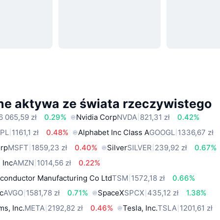
ne aktywa ze świata rzeczywistego
6 065,59 zł
0.29%
Nvidia Corp
NVDA
821,31 zł
0.42%
PL
1161,1 zł
0.48%
Alphabet Inc Class A
GOOGL
1336,67 zł
orp
MSFT
1859,23 zł
0.40%
Silver
SILVER
239,92 zł
0.67%
 Inc
AMZN
1014,56 zł
0.22%
conductor Manufacturing Co Ltd
TSM
1572,18 zł
0.66%
c
AVGO
1581,78 zł
0.71%
SpaceX
SPCX
435,12 zł
1.38%
ms, Inc.
META
2192,82 zł
0.46%
Tesla, Inc.
TSLA
1201,61 zł