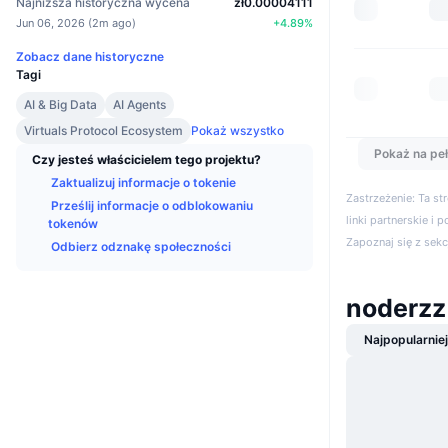
Najniższa historyczna wycena
zł0.00004111
Jun 06, 2026
(
2m ago
)
+
4.89
%
Zobacz dane historyczne
Tagi
AI & Big Data
AI Agents
Virtuals Protocol Ecosystem
Pokaż wszystko
Pokaż na peł
Czy jesteś właścicielem tego projektu?
Zaktualizuj informacje o tokenie
Zastrzeżenie: Ta s
Prześlij informacje o odblokowaniu
linki partnerskie i 
tokenów
Zapoznaj się z sek
Odbierz odznakę społeczności
noderzz
Najpopularnie