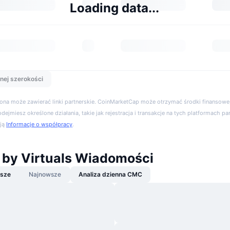
Loading data...
nej szerokości
trona może zawierać linki partnerskie. CoinMarketCap może otrzymać środki finansowe,
podejmiesz określone działania, takie jak rejestracja i transakcje na tych platformach pa
cją
Informacje o współpracy
.
 by Virtuals Wiadomości
jsze
Najnowsze
Analiza dzienna CMC