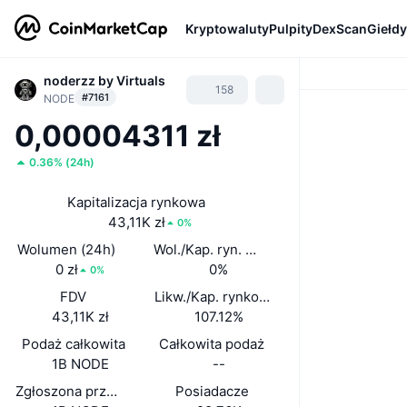
Kryptowaluty
Pulpity
DexScan
Giełdy
noderzz by Virtuals
158
#7161
NODE
0,00004311 zł
0.36%
(
24h
)
Kapitalizacja rynkowa
43,11K zł
0%
Wolumen (24h)
Wol./Kap. ryn. (24 h)
0 zł
0%
0%
FDV
Likw./Kap. rynkowa
43,11K zł
107.12%
Podaż całkowita
Całkowita podaż
1B NODE
--
Zgłoszona przez zespół podaż w obiegu
Posiadacze