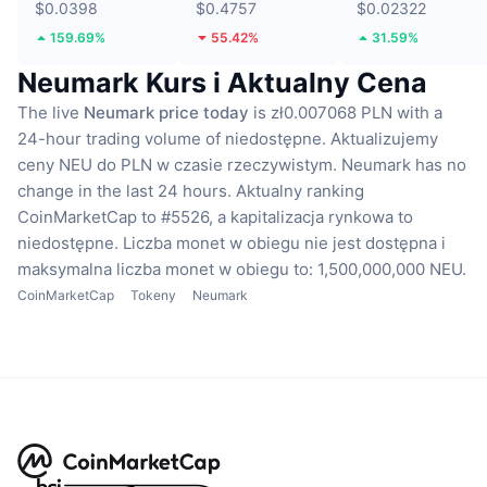
$0.0398
$0.4757
$0.02322
159.69%
55.42%
31.59%
Neumark Kurs i Aktualny Cena
The live
Neumark price today
is zł0.007068 PLN with a
24-hour trading volume of niedostępne.
Aktualizujemy
ceny NEU do PLN w czasie rzeczywistym.
Neumark has no
change in the last 24 hours.
Aktualny ranking
CoinMarketCap to #5526, a kapitalizacja rynkowa to
niedostępne.
Liczba monet w obiegu nie jest dostępna
i
maksymalna liczba monet w obiegu to: 1,500,000,000 NEU.
CoinMarketCap
Tokeny
Neumark