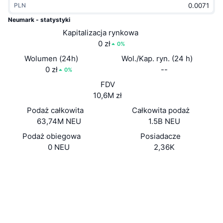
PLN
Popularne
Krypto ETF
Baza wiedzy
CMC MCP
Neumark - statystyki
Nowy
Kapitalizacja rynkowa
Fundusze ETF na Bitcoin
x402
Aktualności
0 zł
0%
Krypto
Fundusze ETF na Eter
Wolumen (24h)
Wol./Kap. ryn. (24 h)
Academy
0 zł
--
0%
Polityka
FDV
Analiza techniczna
Badania
10,6M zł
Sporty
Podaż całkowita
Całkowita podaż
RSI
Filmy
63,74M NEU
1.5B NEU
Finanse
MACD
Podaż obiegowa
Posiadacze
Słowniczek
0 NEU
2,36K
Technologia
Strona internetowa
Website
Whitepaper
Instrumenty pochodne
Kampanie
Media społ.
NFT
Przegląd
Airdropy
Kontrakty
0xa823...6b8e32
2.6
Ocena (CertiK)
Ogólne statystyki NFT
Likwidacje
Nagrody w postaci diamentów
etherscan.io