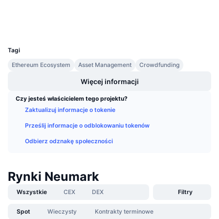
Explorer
Nadchodzące wyprzedaże
Stopy finansowania
Ucz się i zarabiaj
Wallets
UCID
2318
Kalendarze
Tagi
Ethereum Ecosystem
Asset Management
Crowdfunding
Kalendarz ICO
Więcej informacji
Kalendarz wydarzeń
Czy jesteś właścicielem tego projektu?
Zaktualizuj informacje o tokenie
Prześlij informacje o odblokowaniu tokenów
Odbierz odznakę społeczności
Rynki Neumark
Wszystkie
CEX
DEX
Filtry
Spot
Wieczysty
Kontrakty terminowe