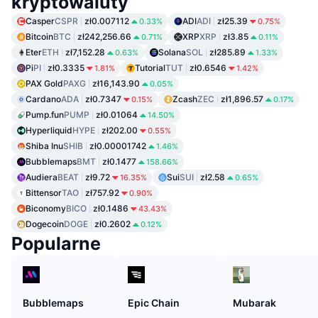
kryptowaluty
Casper
CSPR
zł0.007112
ADI
ADI
zł25.39
0.33%
0.75%
Bitcoin
BTC
zł242,256.66
XRP
XRP
zł3.85
0.71%
0.11%
Eter
ETH
zł7,152.28
Solana
SOL
zł285.89
0.63%
1.33%
Pi
PI
zł0.3335
Tutorial
TUT
zł0.6546
1.81%
1.42%
PAX Gold
PAXG
zł16,143.90
0.05%
Cardano
ADA
zł0.7347
Zcash
ZEC
zł1,896.57
0.15%
0.17%
Pump.fun
PUMP
zł0.01064
14.50%
Hyperliquid
HYPE
zł202.00
0.55%
Shiba Inu
SHIB
zł0.00001742
1.46%
Bubblemaps
BMT
zł0.1477
158.66%
Audiera
BEAT
zł9.72
Sui
SUI
zł2.58
16.35%
0.65%
Bittensor
TAO
zł757.92
0.90%
Biconomy
BICO
zł0.1486
43.43%
Dogecoin
DOGE
zł0.2602
0.12%
Popularne
Bubblemaps
Epic Chain
Mubarak