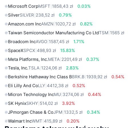
Microsoft Corp
MSFT
1858,43 zł
0.03%
Silver
SILVER
238,52 zł
0.79%
Amazon.com Inc
AMZN
1020,72 zł
0.82%
Taiwan Semiconductor Manufacturing Co Ltd
TSM
1565 zł
Broadcom Inc
AVGO
1587,45 zł
1.71%
SpaceX
SPCX
498,93 zł
15.83%
Meta Platforms, Inc.
META
2201,49 zł
0.37%
Tesla, Inc.
TSLA
1224,06 zł
2.83%
Berkshire Hathaway Inc Class B
BRK.B
1939,92 zł
0.54%
Eli Lilly And Co
LLY
4412,38 zł
0.52%
Micron Technology Inc
MU
3274,06 zł
0.44%
SK Hynix
SKHY
514,02 zł
3.92%
JPmorgan Chase & Co
JPM
1332,5 zł
0.34%
Walmart Inc
WMT
415,89 zł
0.20%