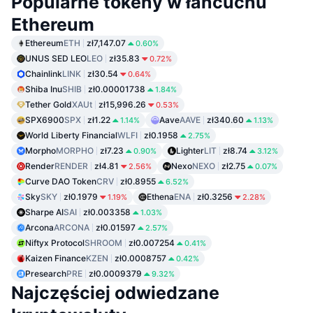
Popularne tokeny w łańcuchu
Ethereum
Ethereum
ETH
zł7,147.07
0.60%
UNUS SED LEO
LEO
zł35.83
0.72%
Chainlink
LINK
zł30.54
0.64%
Shiba Inu
SHIB
zł0.00001738
1.84%
Tether Gold
XAUt
zł15,996.26
0.53%
SPX6900
SPX
zł1.22
Aave
AAVE
zł340.60
1.14%
1.13%
World Liberty Financial
WLFI
zł0.1958
2.75%
Morpho
MORPHO
zł7.23
Lighter
LIT
zł8.74
0.90%
3.12%
Render
RENDER
zł4.81
Nexo
NEXO
zł2.75
2.56%
0.07%
Curve DAO Token
CRV
zł0.8955
6.52%
Sky
SKY
zł0.1979
Ethena
ENA
zł0.3256
1.19%
2.28%
Sharpe AI
SAI
zł0.003358
1.03%
Arcona
ARCONA
zł0.01597
2.57%
Niftyx Protocol
SHROOM
zł0.007254
0.41%
Kaizen Finance
KZEN
zł0.0008757
0.42%
Presearch
PRE
zł0.0009379
9.32%
Najczęściej odwiedzane