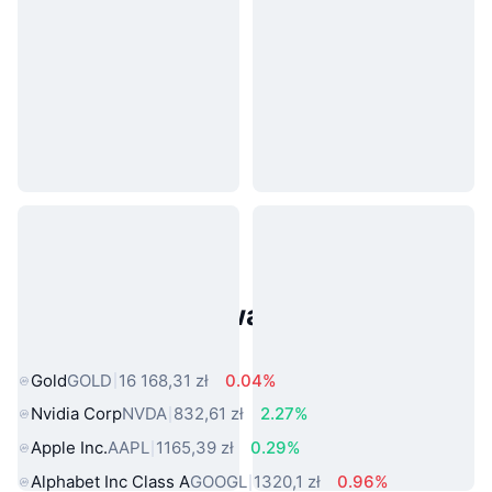
Popularne aktywa ze świata
rzeczywistego
Gold
GOLD
16 168,31 zł
0.04%
Nvidia Corp
NVDA
832,61 zł
2.27%
Apple Inc.
AAPL
1165,39 zł
0.29%
Alphabet Inc Class A
GOOGL
1320,1 zł
0.96%