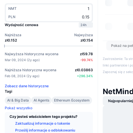
NMT
PLN
Wydajność cenowa
24h
Najniższa
Najwyższa
zł0.152
zł0.154
Pokaż na peł
Najwyższa historyczna wycena
zł59.78
Zastrzeżenie: Ta s
Mar 09, 2024
(
2y ago
)
-99.74
%
linki partnerskie i 
Najniższa historyczna wycena
zł0.03863
Zapoznaj się z sek
Feb 08, 2024
(
2y ago
)
+
296.34
%
Zobacz dane historyczne
NetMind
Tagi
AI & Big Data
AI Agents
Ethereum Ecosystem
Najpopularnie
Pokaż wszystko
Czy jesteś właścicielem tego projektu?
Zaktualizuj informacje o tokenie
Prześlij informacje o odblokowaniu