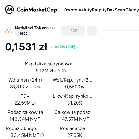
Kryptowaluty
Pulpity
DexScan
Giełdy
NetMind Token
NMT
132K
#1692
0,1531 zł
0.12%
(
24h
)
Kapitalizacja rynkowa
5,12M zł
0.12%
Wolumen (24h)
Wol./Kap. ryn. (24 h)
28,31K zł
0,5529%
7.7%
FDV
Likw./Kap. rynkowa
22,59M zł
31.20%
Podaż całkowita
Całkowita podaż
143,54M NMT
147.57M NMT
Podaż obiegowa
Posiadacze
33,45M NMT
27,65K