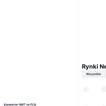
Boost
Website
Whitepaper
Strona internetowa
Media społ.
0x03AA...83e8D6
Kontrakty
4.2
Ocena (CertiK)
Rynki N
Audits
Wszystkie
etherscan.io
Explorer
Wallets
UCID
29447
Konwerter NMT na PLN