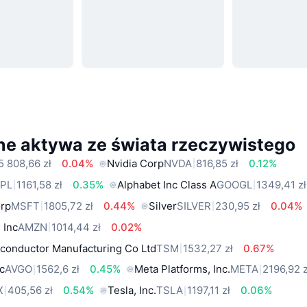
ne aktywa ze świata rzeczywistego
5 808,66 zł
0.04%
Nvidia Corp
NVDA
816,85 zł
0.12%
PL
1161,58 zł
0.35%
Alphabet Inc Class A
GOOGL
1349,41 zł
orp
MSFT
1805,72 zł
0.44%
Silver
SILVER
230,95 zł
0.04%
 Inc
AMZN
1014,44 zł
0.02%
conductor Manufacturing Co Ltd
TSM
1532,27 zł
0.67%
c
AVGO
1562,6 zł
0.45%
Meta Platforms, Inc.
META
2196,92 z
X
405,56 zł
0.54%
Tesla, Inc.
TSLA
1197,11 zł
0.06%