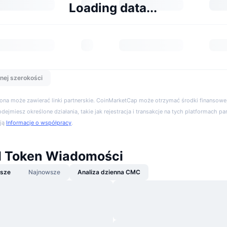
Loading data...
nej szerokości
trona może zawierać linki partnerskie. CoinMarketCap może otrzymać środki finansowe,
podejmiesz określone działania, takie jak rejestracja i transakcje na tych platformach pa
cją
Informacje o współpracy
.
 Token Wiadomości
jsze
Najnowsze
Analiza dzienna CMC