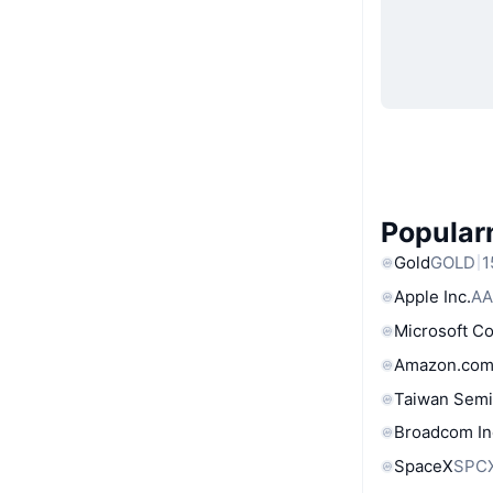
Popular
Gold
GOLD
1
Apple Inc.
AA
Microsoft C
Amazon.com
Taiwan Semi
Broadcom In
SpaceX
SPC