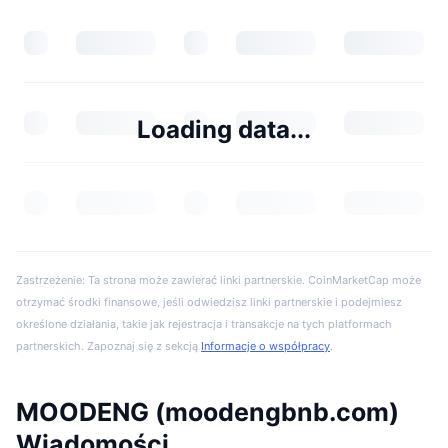
Loading data...
Zastrzeżenie: Ta strona może zawierać linki partnerskie. CoinMarketCap może
otrzymać środki finansowe, jeśli odwiedzisz linki partnerskie i podejmiesz
określone działania, takie jak rejestracja i transakcje na tych platformach
partnerskich. Zapoznaj się z sekcją
Informacje o współpracy
.
MOODENG (moodengbnb.com)
Wiadomości