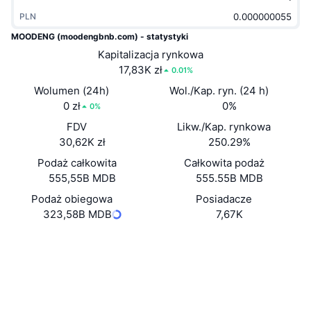
Popularne
Krypto ETF
PLN
Baza wiedzy
CMC MCP
MOODENG (moodengbnb.com) - statystyki
Nowy
Fundusze ETF na Bitcoin
Kapitalizacja rynkowa
x402
Aktualności
17,83K zł
0.01%
Krypto
Fundusze ETF na Eter
Wolumen (24h)
Academy
Wol./Kap. ryn. (24 h)
0 zł
0%
0%
Polityka
Analiza techniczna
Badania
FDV
Likw./Kap. rynkowa
30,62K zł
250.29%
Sporty
RSI
Filmy
Podaż całkowita
Całkowita podaż
555,55B MDB
555.55B MDB
Finanse
MACD
Słowniczek
Podaż obiegowa
Posiadacze
Technologia
323,58B MDB
7,67K
Instrumenty pochodne
Kampanie
Strona internetowa
Website
Whitepaper
NFT
Media społ.
Przegląd
Airdropy
Kontrakty
0x1111...94dcb5
Ogólne statystyki NFT
Explorer
bscscan.com
Likwidacje
Nagrody w postaci diamentów