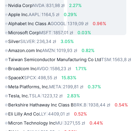
Nvidia Corp
NVDA
831,98 zł
2.27%
Apple Inc.
AAPL
1164,5 zł
0.29%
Alphabet Inc Class A
GOOGL
1319,09 zł
0.96%
Microsoft Corp
MSFT
1857,01 zł
0.03%
Silver
SILVER
236,34 zł
3.05%
Amazon.com Inc
AMZN
1019,93 zł
0.82%
Taiwan Semiconductor Manufacturing Co Ltd
TSM
1563,8 z
Broadcom Inc
AVGO
1586,23 zł
1.71%
SpaceX
SPCX
498,55 zł
15.83%
Meta Platforms, Inc.
META
2199,81 zł
0.37%
Tesla, Inc.
TSLA
1223,12 zł
2.83%
Berkshire Hathaway Inc Class B
BRK.B
1938,44 zł
0.54%
Eli Lilly And Co
LLY
4409,01 zł
0.52%
Micron Technology Inc
MU
3271,55 zł
0.44%