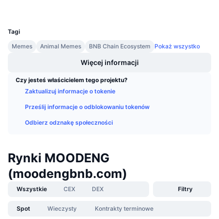
Wallets
Nadchodzące wyprzedaże
UCID
Stopy finansowania
Ucz się i zarabiaj
33712
Tagi
Kalendarze
Memes
Animal Memes
BNB Chain Ecosystem
Pokaż wszystko
Więcej informacji
Kalendarz ICO
Czy jesteś właścicielem tego projektu?
Zaktualizuj informacje o tokenie
Kalendarz wydarzeń
Prześlij informacje o odblokowaniu tokenów
Odbierz odznakę społeczności
Rynki MOODENG
(moodengbnb.com)
Wszystkie
CEX
DEX
Filtry
Spot
Wieczysty
Kontrakty terminowe