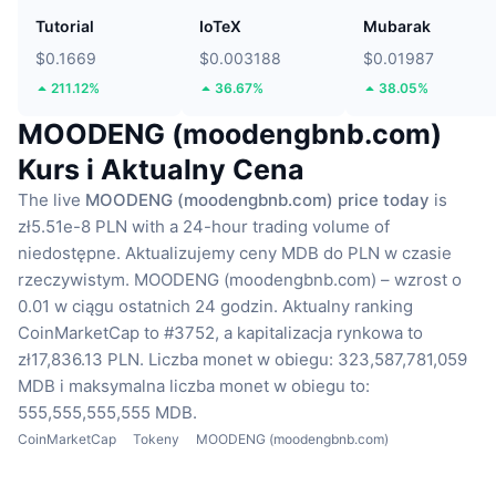
Tutorial
IoTeX
Mubarak
$0.1669
$0.003188
$0.01987
211.12%
36.67%
38.05%
MOODENG (moodengbnb.com)
Kurs i Aktualny Cena
The live
MOODENG (moodengbnb.com) price today
is
zł5.51e-8 PLN with a 24-hour trading volume of
niedostępne.
Aktualizujemy ceny MDB do PLN w czasie
rzeczywistym.
MOODENG (moodengbnb.com) – wzrost o
0.01 w ciągu ostatnich 24 godzin.
Aktualny ranking
CoinMarketCap to #3752, a kapitalizacja rynkowa to
zł17,836.13 PLN.
Liczba monet w obiegu: 323,587,781,059
MDB
i maksymalna liczba monet w obiegu to:
555,555,555,555 MDB.
CoinMarketCap
Tokeny
MOODENG (moodengbnb.com)