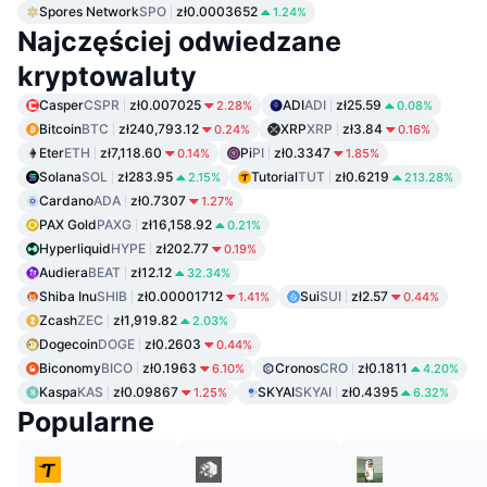
Spores Network
SPO
zł0.0003652
1.24%
Najczęściej odwiedzane
kryptowaluty
Casper
CSPR
zł0.007025
ADI
ADI
zł25.59
2.28%
0.08%
Bitcoin
BTC
zł240,793.12
XRP
XRP
zł3.84
0.24%
0.16%
Eter
ETH
zł7,118.60
Pi
PI
zł0.3347
0.14%
1.85%
Solana
SOL
zł283.95
Tutorial
TUT
zł0.6219
2.15%
213.28%
Cardano
ADA
zł0.7307
1.27%
PAX Gold
PAXG
zł16,158.92
0.21%
Hyperliquid
HYPE
zł202.77
0.19%
Audiera
BEAT
zł12.12
32.34%
Shiba Inu
SHIB
zł0.00001712
Sui
SUI
zł2.57
1.41%
0.44%
Zcash
ZEC
zł1,919.82
2.03%
Dogecoin
DOGE
zł0.2603
0.44%
Biconomy
BICO
zł0.1963
Cronos
CRO
zł0.1811
6.10%
4.20%
Kaspa
KAS
zł0.09867
SKYAI
SKYAI
zł0.4395
1.25%
6.32%
Popularne