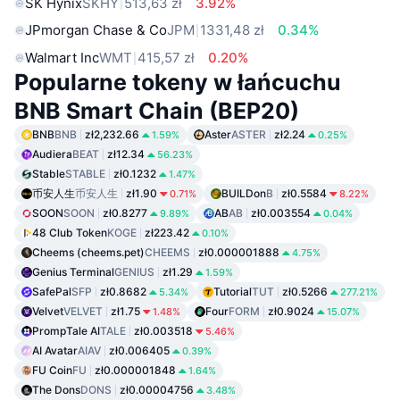
SK Hynix
SKHY
513,63 zł
3.92%
JPmorgan Chase & Co
JPM
1331,48 zł
0.34%
Walmart Inc
WMT
415,57 zł
0.20%
Popularne tokeny w łańcuchu
BNB Smart Chain (BEP20)
BNB
BNB
zł2,232.66
Aster
ASTER
zł2.24
1.59%
0.25%
Audiera
BEAT
zł12.34
56.23%
Stable
STABLE
zł0.1232
1.47%
币安人生
币安人生
zł1.90
BUILDon
B
zł0.5584
0.71%
8.22%
SOON
SOON
zł0.8277
AB
AB
zł0.003554
9.89%
0.04%
48 Club Token
KOGE
zł223.42
0.10%
Cheems (cheems.pet)
CHEEMS
zł0.000001888
4.75%
Genius Terminal
GENIUS
zł1.29
1.59%
SafePal
SFP
zł0.8682
Tutorial
TUT
zł0.5266
5.34%
277.21%
Velvet
VELVET
zł1.75
Four
FORM
zł0.9024
1.48%
15.07%
PrompTale AI
TALE
zł0.003518
5.46%
AI Avatar
AIAV
zł0.006405
0.39%
FU Coin
FU
zł0.000001848
1.64%
The Dons
DONS
zł0.00004756
3.48%