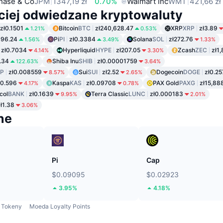
hase & Co
JPM
1347,19 zł
0.70%
Walmart Inc
WMT
421,66 zł
ciej odwiedzane kryptowaluty
zł0.1501
Bitcoin
BTC
zł240,628.47
XRP
XRP
zł3.89
1.21%
0.53%
096.24
Pi
PI
zł0.3384
Solana
SOL
zł272.76
1.56%
3.49%
1.33%
zł0.7034
Hyperliquid
HYPE
zł207.05
Zcash
ZEC
zł1
4.14%
3.30%
1.34
Shiba Inu
SHIB
zł0.00001759
122.63%
3.64%
P
zł0.008559
Sui
SUI
zł2.52
Dogecoin
DOGE
zł0.25
8.57%
2.65%
ł0.596
Kaspa
KAS
zł0.09708
PAX Gold
PAXG
zł15,88
4.17%
0.78%
col
BANK
zł0.1639
Terra Classic
LUNC
zł0.000183
9.95%
2.01%
ł1.38
3.06%
ne
Pi
Cap
$0.09095
$0.02923
3.95%
4.18%
Tokeny
Moeda Loyalty Points