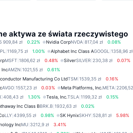
ne aktywa ze świata rzeczywistego
5 909,84 zł
0.22%
Nvidia Corp
NVDA
817,04 zł
0.08%
PL
1169,75 zł
1.00%
Alphabet Inc Class A
GOOGL
1358,96 zł
orp
MSFT
1806,62 zł
0.48%
Silver
SILVER
230,38 zł
0.07%
 Inc
AMZN
1021,55 zł
0.61%
conductor Manufacturing Co Ltd
TSM
1539,35 zł
0.16%
c
AVGO
1557,23 zł
0.03%
Meta Platforms, Inc.
META
2206,52
X
408,43 zł
1.30%
Tesla, Inc.
TSLA
1199,32 zł
0.15%
thaway Inc Class B
BRK.B
1932,63 zł
0.02%
 Co
LLY
4399,55 zł
0.98%
SK Hynix
SKHY
528,81 zł
5.98%
nology Inc
MU
3212,9 zł
3.41%