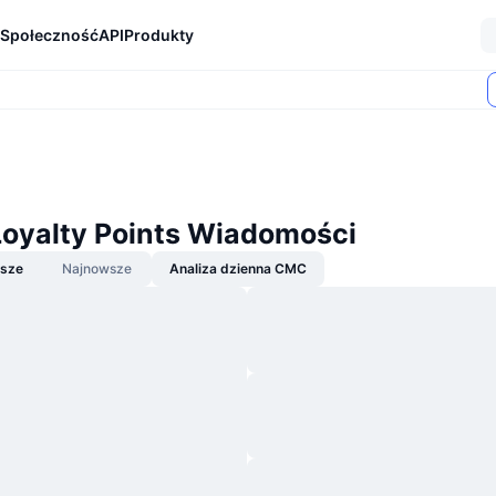
Społeczność
API
Produkty
oyalty Points Wiadomości
jsze
Najnowsze
Analiza dzienna CMC