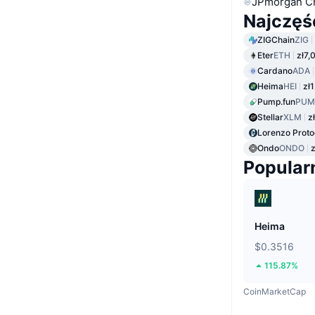
JPmorgan C
Najczęś
ZIGChain
ZIG
Eter
ETH
zł7,
Cardano
ADA
Heima
HEI
zł
Pump.fun
PUM
Stellar
XLM
z
Lorenzo Proto
Ondo
ONDO
z
Popular
Heima
$0.3516
115.87%
CoinMarketCap