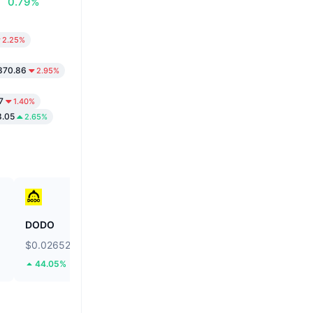
0.79%
2.25%
,870.86
2.95%
7
1.40%
8.05
2.65%
DODO
Ethereum
$0.02652
$1,905.61
44.05%
1.83%