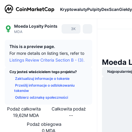
Kryptowaluty
Pulpity
DexScan
Giełdy
Moeda Loyalty Points
3K
MDA
This is a preview page.
For more details on listing tiers, refer to
Listings Review Criteria Section B - (3).
Moeda L
Najpopularnie
Czy jesteś właścicielem tego projektu?
Zaktualizuj informacje o tokenie
Prześlij informacje o odblokowaniu
tokenów
Odbierz odznakę społeczności
Podaż całkowita
Całkowita podaż
19,62M MDA
--
Podaż obiegowa
0 MDA