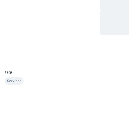
Website
Strona internetowa
Whitepaper
Media społ.
Kontrakty
0x51db...8415bd
etherscan.io
Explorer
Wallets
UCID
1954
Tagi
Services