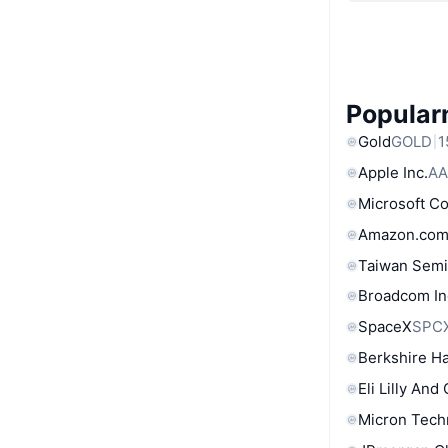
Popular
Gold
GOLD
1
Apple Inc.
AA
Microsoft C
Amazon.com
Taiwan Semi
Broadcom In
SpaceX
SPC
Berkshire Ha
Eli Lilly And
Micron Tech