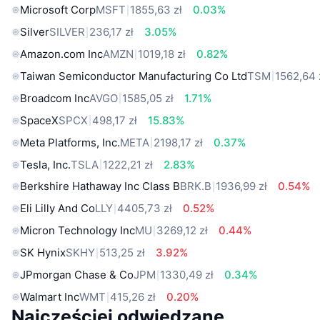
Microsoft Corp
MSFT
1855,63 zł
0.03%
Silver
SILVER
236,17 zł
3.05%
Amazon.com Inc
AMZN
1019,18 zł
0.82%
Taiwan Semiconductor Manufacturing Co Ltd
TSM
1562,64 
Broadcom Inc
AVGO
1585,05 zł
1.71%
SpaceX
SPCX
498,17 zł
15.83%
Meta Platforms, Inc.
META
2198,17 zł
0.37%
Tesla, Inc.
TSLA
1222,21 zł
2.83%
Berkshire Hathaway Inc Class B
BRK.B
1936,99 zł
0.54%
Eli Lilly And Co
LLY
4405,73 zł
0.52%
Micron Technology Inc
MU
3269,12 zł
0.44%
SK Hynix
SKHY
513,25 zł
3.92%
JPmorgan Chase & Co
JPM
1330,49 zł
0.34%
Walmart Inc
WMT
415,26 zł
0.20%
Najczęściej odwiedzane