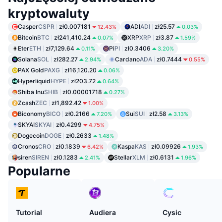
kryptowaluty
Casper
CSPR
zł0.007181
ADI
ADI
zł25.57
12.43%
0.03%
Bitcoin
BTC
zł241,410.24
XRP
XRP
zł3.87
0.07%
1.59%
Eter
ETH
zł7,129.64
Pi
PI
zł0.3406
0.11%
3.20%
Solana
SOL
zł282.27
Cardano
ADA
zł0.7444
2.94%
0.55%
PAX Gold
PAXG
zł16,120.20
0.06%
Hyperliquid
HYPE
zł203.72
0.64%
Shiba Inu
SHIB
zł0.00001718
0.27%
Zcash
ZEC
zł1,892.42
1.00%
Biconomy
BICO
zł0.2166
Sui
SUI
zł2.58
7.20%
3.13%
SKYAI
SKYAI
zł0.4299
4.75%
Dogecoin
DOGE
zł0.2633
1.48%
Cronos
CRO
zł0.1839
Kaspa
KAS
zł0.09926
6.42%
1.93%
siren
SIREN
zł0.1283
Stellar
XLM
zł0.6131
2.41%
1.96%
Popularne
Tutorial
Audiera
Cysic