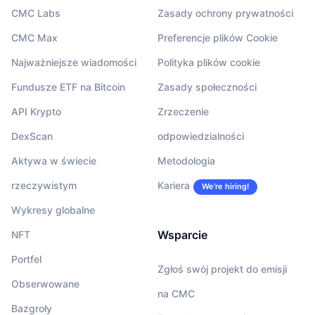
CMC Labs
Zasady ochrony prywatności
CMC Max
Preferencje plików Cookie
Najważniejsze wiadomości
Polityka plików cookie
Fundusze ETF na Bitcoin
Zasady społeczności
API Krypto
Zrzeczenie
DexScan
odpowiedzialności
Aktywa w świecie
Metodologia
rzeczywistym
Kariera
We’re hiring!
Wykresy globalne
Wsparcie
NFT
Portfel
Zgłoś swój projekt do emisji
Obserwowane
na CMC
Bazgroły