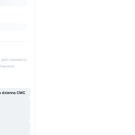
 jeśli odwiedzisz
rtnerskich.
a dzienna CMC