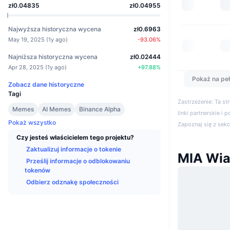
zł0.04835
zł0.04955
Najwyższa historyczna wycena
zł0.6963
May 19, 2025
(
1y ago
)
-93.06
%
Najniższa historyczna wycena
zł0.02444
Apr 28, 2025
(
1y ago
)
+
97.88
%
Pokaż na peł
Zobacz dane historyczne
Tagi
Zastrzeżenie: Ta s
Memes
AI Memes
Binance Alpha
linki partnerskie i 
Pokaż wszystko
Zapoznaj się z sek
Czy jesteś właścicielem tego projektu?
Zaktualizuj informacje o tokenie
MIA Wi
Prześlij informacje o odblokowaniu
tokenów
Odbierz odznakę społeczności