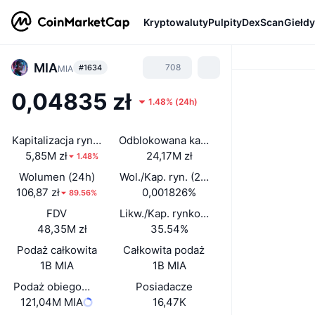
Kryptowaluty
Pulpity
DexScan
Giełdy
MIA
708
#1634
MIA
0,04835 zł
1.48%
(
24h
)
Kapitalizacja rynkowa
Odblokowana kap. rynkowa
5,85M zł
24,17M zł
1.48%
Wolumen (24h)
Wol./Kap. ryn. (24 h)
106,87 zł
0,001826%
89.56%
FDV
Likw./Kap. rynkowa
48,35M zł
35.54%
Podaż całkowita
Całkowita podaż
1B MIA
1B MIA
Podaż obiegowa
Posiadacze
121,04M MIA
16,47K