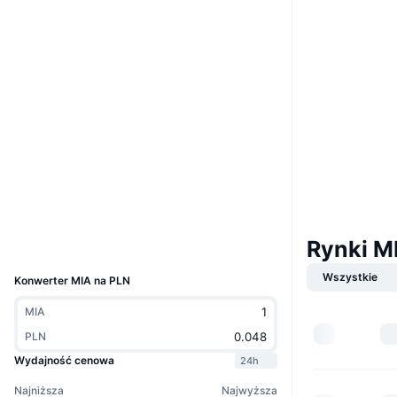
Website
Strona internetowa
Whitepaper
Media społ.
0x7CEA...6e41E0
Kontrakty
3.7
Ocena (CertiK)
bscscan.com
Explorer
Wallets
Rynki M
UCID
36535
Wszystkie
Konwerter MIA na PLN
MIA
PLN
Wydajność cenowa
24h
Najniższa
Najwyższa