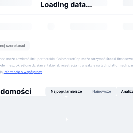
Loading data...
nej szerokości
trona może zawierać linki partnerskie. CoinMarketCap może otrzymać środki finansowe,
podejmiesz określone działania, takie jak rejestracja i transakcje na tych platformach pa
cją
Informacje o współpracy
.
adomości
Najpopularniejsze
Najnowsze
Analiz