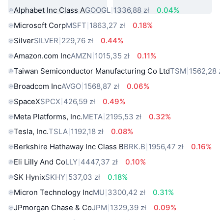
Alphabet Inc Class A
GOOGL
1336,88 zł
0.04%
Microsoft Corp
MSFT
1863,27 zł
0.18%
Silver
SILVER
229,76 zł
0.44%
Amazon.com Inc
AMZN
1015,35 zł
0.11%
Taiwan Semiconductor Manufacturing Co Ltd
TSM
1562,28 
Broadcom Inc
AVGO
1568,87 zł
0.06%
SpaceX
SPCX
426,59 zł
0.49%
Meta Platforms, Inc.
META
2195,53 zł
0.32%
Tesla, Inc.
TSLA
1192,18 zł
0.08%
Berkshire Hathaway Inc Class B
BRK.B
1956,47 zł
0.16%
Eli Lilly And Co
LLY
4447,37 zł
0.10%
SK Hynix
SKHY
537,03 zł
0.18%
Micron Technology Inc
MU
3300,42 zł
0.31%
JPmorgan Chase & Co
JPM
1329,39 zł
0.09%