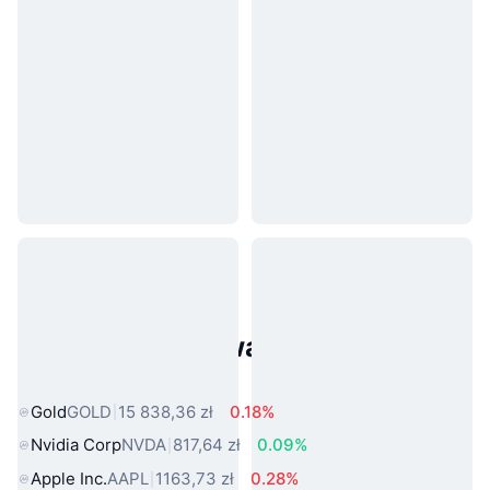
Popularne aktywa ze świata
rzeczywistego
Gold
GOLD
15 838,36 zł
0.18%
Nvidia Corp
NVDA
817,64 zł
0.09%
Apple Inc.
AAPL
1163,73 zł
0.28%