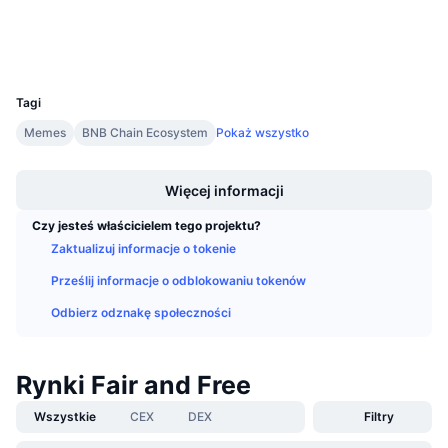
Nadchodzące wyprzedaże
Explorer
bscscan.com
Stopy finansowania
Ucz się i zarabiaj
Wallets
UCID
36234
Kalendarze
Tagi
Memes
BNB Chain Ecosystem
Pokaż wszystko
Kalendarz ICO
Boost
Kalendarz wydarzeń
Więcej informacji
Czy jesteś właścicielem tego projektu?
Zaktualizuj informacje o tokenie
Prześlij informacje o odblokowaniu tokenów
Odbierz odznakę społeczności
Rynki Fair and Free
Wszystkie
CEX
DEX
Filtry