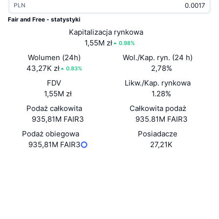
PLN
Popularne
Krypto ETF
Baza wiedzy
CMC MCP
Fair and Free - statystyki
Nowy
Kapitalizacja rynkowa
Fundusze ETF na Bitcoin
x402
Aktualności
1,55M zł
0.98%
Krypto
Fundusze ETF na Eter
Wolumen (24h)
Wol./Kap. ryn. (24 h)
Academy
43,27K zł
2,78%
0.83%
Polityka
FDV
Likw./Kap. rynkowa
Analiza techniczna
Badania
1,55M zł
1.28%
Sporty
Podaż całkowita
Całkowita podaż
RSI
Filmy
935,81M FAIR3
935.81M FAIR3
Finanse
MACD
Podaż obiegowa
Posiadacze
Słowniczek
935,81M FAIR3
27,21K
Technologia
Website
Whitepaper
Instrumenty pochodne
Kampanie
Strona internetowa
NFT
Przegląd
Airdropy
Media społ.
Kontrakty
Ogólne statystyki NFT
0x6952...8fE320
Likwidacje
4.0
Nagrody w postaci diamentów
Ocena (CertiK)