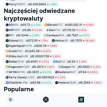
Perry
PERRY
zł0.0003964
1.06%
Najczęściej odwiedzane
kryptowaluty
ADI
ADI
zł25.72
Bitcoin
BTC
zł240,552.31
0.15%
0.38%
XRP
XRP
zł3.86
Eter
ETH
zł7,116.52
3.23%
0.43%
Pi
PI
zł0.3345
Cardano
ADA
zł0.7547
2.99%
6.47%
Solana
SOL
zł272.05
Heima
HEI
zł0.7575
1.79%
26.36%
Hyperliquid
HYPE
zł208.79
1.86%
Zcash
ZEC
zł1,843.38
4.55%
Shiba Inu
SHIB
zł0.00001755
3.80%
Stellar
XLM
zł0.6001
Sui
SUI
zł2.52
3.55%
2.44%
Dogecoin
DOGE
zł0.2573
Kaspa
KAS
zł0.0952
1.85%
2.31%
SKYAI
SKYAI
zł0.3831
Audiera
BEAT
zł7.94
59.13%
8.90%
Terra Classic
LUNC
zł0.0001822
2.34%
Chainlink
LINK
zł30.66
Hedera
HBAR
zł0.2544
0.41%
1.60%
Popularne