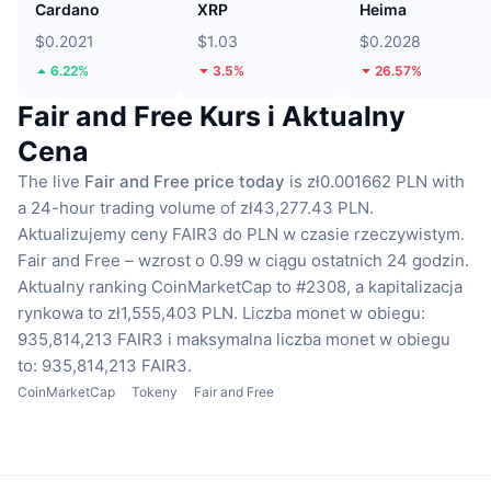
Cardano
XRP
Heima
$0.2021
$1.03
$0.2028
6.22%
3.5%
26.57%
Fair and Free Kurs i Aktualny
Cena
The live
Fair and Free price today
is zł0.001662 PLN with
a 24-hour trading volume of zł43,277.43 PLN.
Aktualizujemy ceny FAIR3 do PLN w czasie rzeczywistym.
Fair and Free – wzrost o 0.99 w ciągu ostatnich 24 godzin.
Aktualny ranking CoinMarketCap to #2308, a kapitalizacja
rynkowa to zł1,555,403 PLN.
Liczba monet w obiegu:
935,814,213 FAIR3
i maksymalna liczba monet w obiegu
to: 935,814,213 FAIR3.
CoinMarketCap
Tokeny
Fair and Free