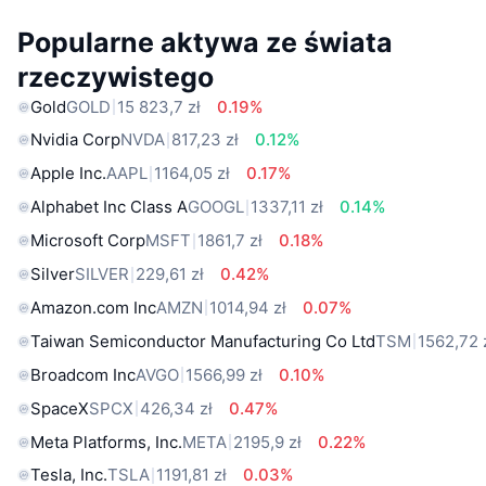
Popularne aktywa ze świata
rzeczywistego
Gold
GOLD
15 823,7 zł
0.19%
Nvidia Corp
NVDA
817,23 zł
0.12%
Apple Inc.
AAPL
1164,05 zł
0.17%
Alphabet Inc Class A
GOOGL
1337,11 zł
0.14%
Microsoft Corp
MSFT
1861,7 zł
0.18%
Silver
SILVER
229,61 zł
0.42%
Amazon.com Inc
AMZN
1014,94 zł
0.07%
Taiwan Semiconductor Manufacturing Co Ltd
TSM
1562,72 
Broadcom Inc
AVGO
1566,99 zł
0.10%
SpaceX
SPCX
426,34 zł
0.47%
Meta Platforms, Inc.
META
2195,9 zł
0.22%
Tesla, Inc.
TSLA
1191,81 zł
0.03%