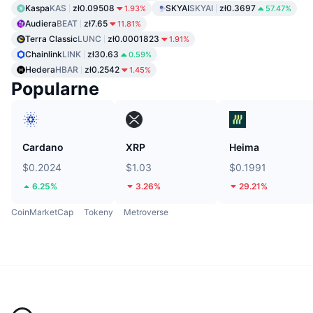
Kaspa
KAS
zł0.09508
SKYAI
SKYAI
zł0.3697
1.93%
57.47%
Audiera
BEAT
zł7.65
11.81%
Terra Classic
LUNC
zł0.0001823
1.91%
Chainlink
LINK
zł30.63
0.59%
Hedera
HBAR
zł0.2542
1.45%
Popularne
Cardano
XRP
Heima
$0.2024
$1.03
$0.1991
6.25%
3.26%
29.21%
CoinMarketCap
Tokeny
Metroverse