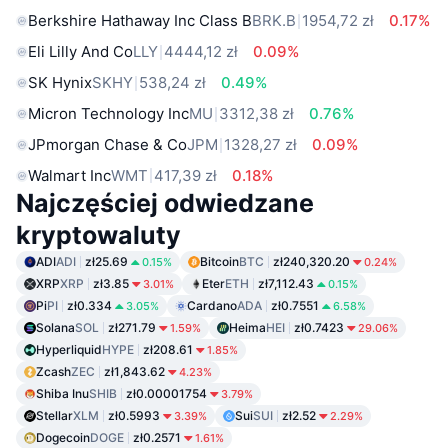
Berkshire Hathaway Inc Class B
BRK.B
1954,72 zł
0.17%
Eli Lilly And Co
LLY
4444,12 zł
0.09%
SK Hynix
SKHY
538,24 zł
0.49%
Micron Technology Inc
MU
3312,38 zł
0.76%
JPmorgan Chase & Co
JPM
1328,27 zł
0.09%
Walmart Inc
WMT
417,39 zł
0.18%
Najczęściej odwiedzane
kryptowaluty
ADI
ADI
zł25.69
Bitcoin
BTC
zł240,320.20
0.15%
0.24%
XRP
XRP
zł3.85
Eter
ETH
zł7,112.43
3.01%
0.15%
Pi
PI
zł0.334
Cardano
ADA
zł0.7551
3.05%
6.58%
Solana
SOL
zł271.79
Heima
HEI
zł0.7423
1.59%
29.06%
Hyperliquid
HYPE
zł208.61
1.85%
Zcash
ZEC
zł1,843.62
4.23%
Shiba Inu
SHIB
zł0.00001754
3.79%
Stellar
XLM
zł0.5993
Sui
SUI
zł2.52
3.39%
2.29%
Dogecoin
DOGE
zł0.2571
1.61%