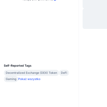
Website
Strona internetowa
Whitepaper
Media społ.
0x9609...7D4284
Kontrakty
3.1
Ocena (CertiK)
Explorer
etherscan.io
Wallets
UCID
17999
Self-Reported Tags
Decentralized Exchange (DEX) Token
DeFi
Gaming
Pokaż wszystko