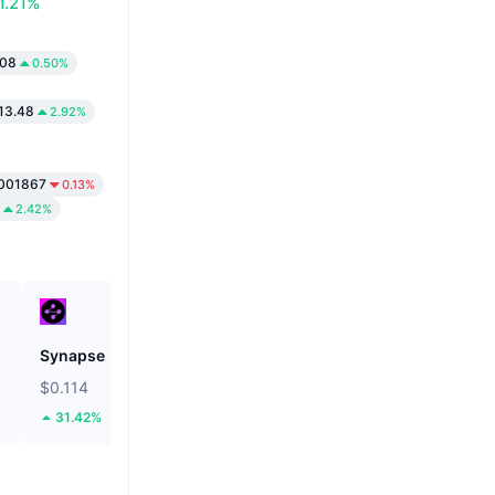
1.21%
.08
0.50%
13.48
2.92%
0001867
0.13%
2.42%
Synapse
Hashflow
$0.114
$0.01856
31.42%
85.66%