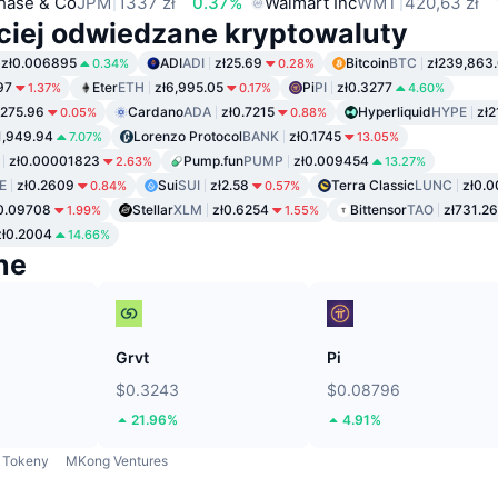
hase & Co
JPM
1337 zł
0.37%
Walmart Inc
WMT
420,63 zł
ciej odwiedzane kryptowaluty
zł0.006895
ADI
ADI
zł25.69
Bitcoin
BTC
zł239,863
0.34%
0.28%
97
Eter
ETH
zł6,995.05
Pi
PI
zł0.3277
1.37%
0.17%
4.60%
ł275.96
Cardano
ADA
zł0.7215
Hyperliquid
HYPE
zł2
0.05%
0.88%
1,949.94
Lorenzo Protocol
BANK
zł0.1745
7.07%
13.05%
zł0.00001823
Pump.fun
PUMP
zł0.009454
2.63%
13.27%
E
zł0.2609
Sui
SUI
zł2.58
Terra Classic
LUNC
zł0.
0.84%
0.57%
0.09708
Stellar
XLM
zł0.6254
Bittensor
TAO
zł731.26
1.99%
1.55%
zł0.2004
14.66%
ne
Grvt
Pi
$0.3243
$0.08796
21.96%
4.91%
Tokeny
MKong Ventures