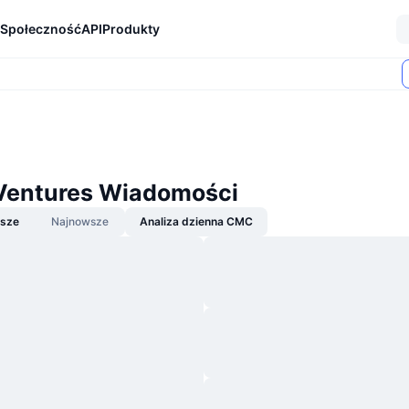
Społeczność
API
Produkty
entures Wiadomości
jsze
Najnowsze
Analiza dzienna CMC