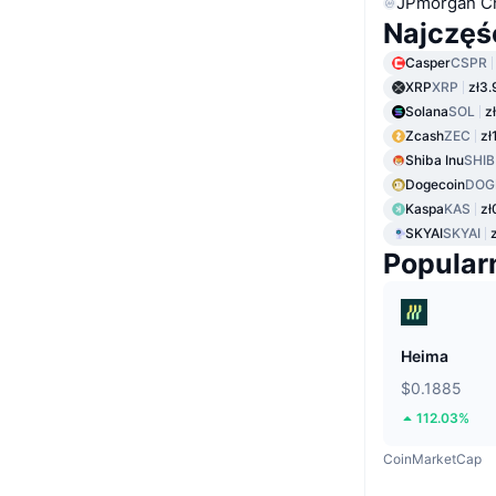
JPmorgan C
Najczęś
Casper
CSPR
XRP
XRP
zł3.
Solana
SOL
z
Zcash
ZEC
zł
Shiba Inu
SHIB
Dogecoin
DOG
Kaspa
KAS
zł
SKYAI
SKYAI
Popular
Heima
$0.1885
112.03%
CoinMarketCap