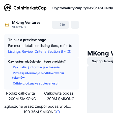
Kryptowaluty
Pulpity
DexScan
Giełdy
MKong Ventures
719
$MKONG
This is a preview page.
For more details on listing tiers, refer to
Listings Review Criteria Section B - (3).
MKong V
Najpopularnie
Czy jesteś właścicielem tego projektu?
Zaktualizuj informacje o tokenie
Prześlij informacje o odblokowaniu
tokenów
Odbierz odznakę społeczności
Podaż całkowita
Całkowita podaż
200M $MKONG
200M $MKONG
Zgłoszona przez zespół podaż w obiegu
190,36M $MKONG