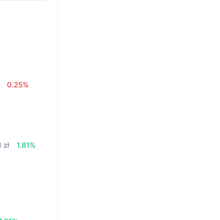
0.25%
 zł
1.81%