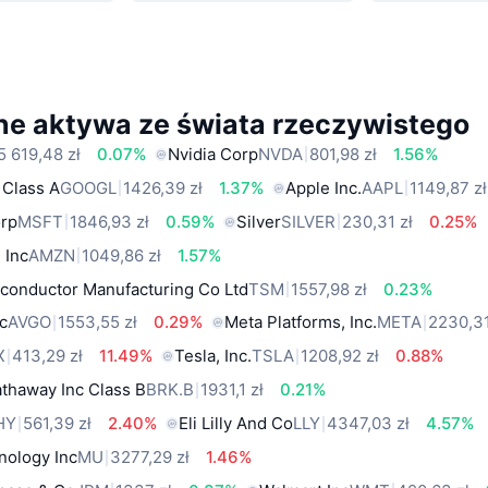
ne aktywa ze świata rzeczywistego
5 619,48 zł
0.07%
Nvidia Corp
NVDA
801,98 zł
1.56%
 Class A
GOOGL
1426,39 zł
1.37%
Apple Inc.
AAPL
1149,87 zł
orp
MSFT
1846,93 zł
0.59%
Silver
SILVER
230,31 zł
0.25%
 Inc
AMZN
1049,86 zł
1.57%
conductor Manufacturing Co Ltd
TSM
1557,98 zł
0.23%
c
AVGO
1553,55 zł
0.29%
Meta Platforms, Inc.
META
2230,31
X
413,29 zł
11.49%
Tesla, Inc.
TSLA
1208,92 zł
0.88%
thaway Inc Class B
BRK.B
1931,1 zł
0.21%
HY
561,39 zł
2.40%
Eli Lilly And Co
LLY
4347,03 zł
4.57%
nology Inc
MU
3277,29 zł
1.46%