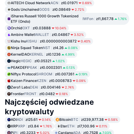
AITECH Cloud Network
ACN
zł0.01971
0.69%
Gods Unchained
GODS
zł0.08649
2.72%
iShares Russell 1000 Growth Tokenized
IWFon
zł1,867.78
1.76%
ETF (Ondo)
Orchid
OXT
zł0.03888
10.04%
Ambire Wallet
WALLET
zł0.04867
3.52%
Kishu Inu
KISHU
zł0.0000000003872
0.40%
Ninja Squad Token
NST
zł4.26
0.08%
KernelDAO
KERNEL
zł0.1236
4.99%
Hegic
HEGIC
zł0.05321
1.02%
PEAKDEFI
PEAK
zł0.0002301
0.13%
Niftyx Protocol
SHROOM
zł0.007261
0.19%
Kaizen Finance
KZEN
zł0.0008783
0.09%
Zero1 Labs
DEAI
zł0.004146
2.74%
Frontier
FRONT
zł0.0482
0.18%
Najczęściej odwiedzane
kryptowaluty
ADI
ADI
zł25.61
Bitcoin
BTC
zł239,977.38
0.14%
0.58%
XRP
XRP
zł3.84
Eter
ETH
zł7,100.96
1.76%
0.11%
Pi
PI
zł0.3233
Cardano
ADA
zł0.7528
5.02%
7.03%