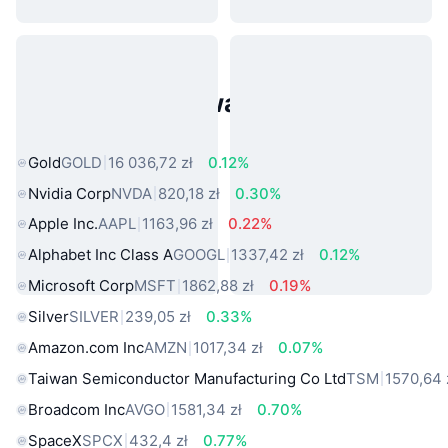
Popularne aktywa ze świata
rzeczywistego
Gold
GOLD
16 036,72 zł
0.12%
Nvidia Corp
NVDA
820,18 zł
0.30%
Apple Inc.
AAPL
1163,96 zł
0.22%
Alphabet Inc Class A
GOOGL
1337,42 zł
0.12%
Microsoft Corp
MSFT
1862,88 zł
0.19%
Silver
SILVER
239,05 zł
0.33%
Amazon.com Inc
AMZN
1017,34 zł
0.07%
Taiwan Semiconductor Manufacturing Co Ltd
TSM
1570,64 
Broadcom Inc
AVGO
1581,34 zł
0.70%
SpaceX
SPCX
432,4 zł
0.77%