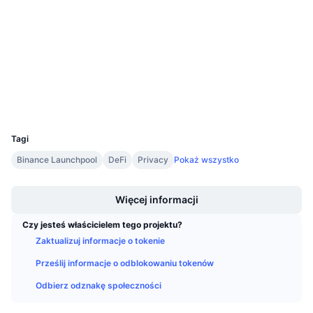
3.7
Nadchodzące wyprzedaże
Ocena (CertiK)
Stopy finansowania
Ucz się i zarabiaj
Audits
etherscan.io
Kalendarze
Explorer
Wallets
Kalendarz ICO
UCID
18037
Kalendarz wydarzeń
Tagi
Binance Launchpool
DeFi
Privacy
Pokaż wszystko
Boost
Więcej informacji
Czy jesteś właścicielem tego projektu?
Zaktualizuj informacje o tokenie
Prześlij informacje o odblokowaniu tokenów
Odbierz odznakę społeczności