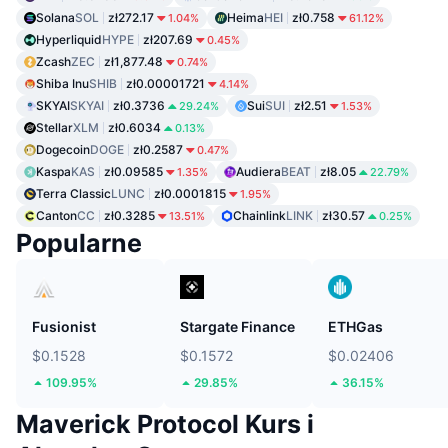
Solana
SOL
zł272.17
Heima
HEI
zł0.758
1.04%
61.12%
Hyperliquid
HYPE
zł207.69
0.45%
Zcash
ZEC
zł1,877.48
0.74%
Shiba Inu
SHIB
zł0.00001721
4.14%
SKYAI
SKYAI
zł0.3736
Sui
SUI
zł2.51
29.24%
1.53%
Stellar
XLM
zł0.6034
0.13%
Dogecoin
DOGE
zł0.2587
0.47%
Kaspa
KAS
zł0.09585
Audiera
BEAT
zł8.05
1.35%
22.79%
Terra Classic
LUNC
zł0.0001815
1.95%
Canton
CC
zł0.3285
Chainlink
LINK
zł30.57
13.51%
0.25%
Popularne
Fusionist
Stargate Finance
ETHGas
$0.1528
$0.1572
$0.02406
109.95%
29.85%
36.15%
Maverick Protocol Kurs i