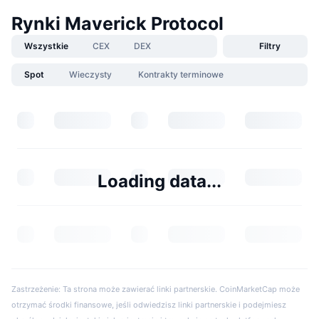
Rynki Maverick Protocol
Wszystkie
CEX
DEX
Filtry
Spot
Wieczysty
Kontrakty terminowe
Loading data...
Zastrzeżenie: Ta strona może zawierać linki partnerskie. CoinMarketCap może
otrzymać środki finansowe, jeśli odwiedzisz linki partnerskie i podejmiesz