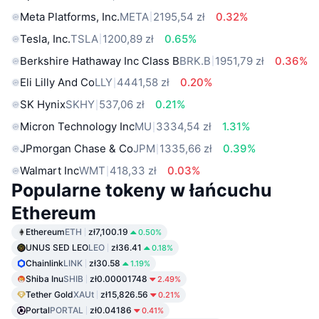
Meta Platforms, Inc.
META
2195,54 zł
0.32%
Tesla, Inc.
TSLA
1200,89 zł
0.65%
Berkshire Hathaway Inc Class B
BRK.B
1951,79 zł
0.36%
Eli Lilly And Co
LLY
4441,58 zł
0.20%
SK Hynix
SKHY
537,06 zł
0.21%
Micron Technology Inc
MU
3334,54 zł
1.31%
JPmorgan Chase & Co
JPM
1335,66 zł
0.39%
Walmart Inc
WMT
418,33 zł
0.03%
Popularne tokeny w łańcuchu
Ethereum
Ethereum
ETH
zł7,100.19
0.50%
UNUS SED LEO
LEO
zł36.41
0.18%
Chainlink
LINK
zł30.58
1.19%
Shiba Inu
SHIB
zł0.00001748
2.49%
Tether Gold
XAUt
zł15,826.56
0.21%
Portal
PORTAL
zł0.04186
0.41%