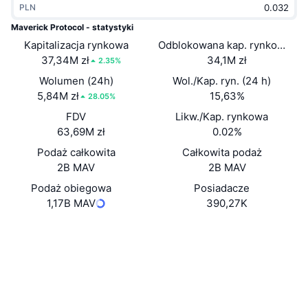
PLN
Popularne
Krypto ETF
Baza wiedzy
CMC MCP
Maverick Protocol - statystyki
Kapitalizacja rynkowa
Nowy
Odblokowana kap. rynkowa
Fundusze ETF na Bitcoin
x402
Aktualności
37,34M zł
34,1M zł
2.35%
Krypto
Fundusze ETF na Eter
Wolumen (24h)
Wol./Kap. ryn. (24 h)
Academy
5,84M zł
15,63%
28.05%
Polityka
FDV
Likw./Kap. rynkowa
Analiza techniczna
Badania
63,69M zł
0.02%
Sporty
Podaż całkowita
Całkowita podaż
RSI
Filmy
2B MAV
2B MAV
Finanse
MACD
Podaż obiegowa
Posiadacze
Słowniczek
1,17B MAV
390,27K
Technologia
Strona internetowa
Website
Whitepaper
Instrumenty pochodne
Kampanie
NFT
Media społ.
Przegląd
Airdropy
Ogólne statystyki NFT
0x7448...C46aBD
Kontrakty
Likwidacje
Nagrody w postaci diamentów