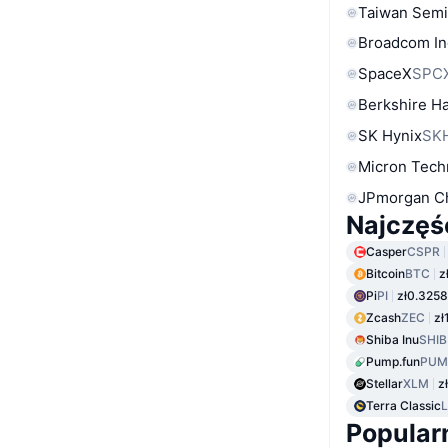
Taiwan Semi
Broadcom In
SpaceX
SPC
Berkshire Ha
SK Hynix
SK
Micron Tech
JPmorgan C
Najczęś
Casper
CSPR
Bitcoin
BTC
z
Pi
PI
zł0.3258
Zcash
ZEC
zł
Shiba Inu
SHIB
Pump.fun
PUM
Stellar
XLM
z
Terra Classic
Popular