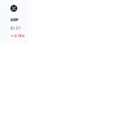
XRP
Heima
$1.07
$0.2486
0.78%
108.13%