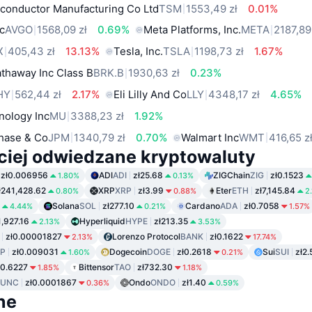
conductor Manufacturing Co Ltd
TSM
1553,49 zł
0.01%
c
AVGO
1568,09 zł
0.69%
Meta Platforms, Inc.
META
2187,89
X
405,43 zł
13.13%
Tesla, Inc.
TSLA
1198,73 zł
1.67%
thaway Inc Class B
BRK.B
1930,63 zł
0.23%
HY
562,44 zł
2.17%
Eli Lilly And Co
LLY
4348,17 zł
4.65%
nology Inc
MU
3388,23 zł
1.92%
hase & Co
JPM
1340,79 zł
0.70%
Walmart Inc
WMT
416,65 z
ciej odwiedzane kryptowaluty
zł0.006956
ADI
ADI
zł25.68
ZIGChain
ZIG
zł0.1523
1.80%
0.13%
ł241,428.62
XRP
XRP
zł3.99
Eter
ETH
zł7,145.84
0.80%
0.88%
2
Solana
SOL
zł277.10
Cardano
ADA
zł0.7058
4.44%
0.21%
1.57%
1,927.16
Hyperliquid
HYPE
zł213.35
2.13%
3.53%
zł0.00001827
Lorenzo Protocol
BANK
zł0.1622
2.13%
17.74%
P
zł0.009031
Dogecoin
DOGE
zł0.2618
Sui
SUI
zł2.
1.60%
0.21%
ł0.6227
Bittensor
TAO
zł732.30
1.85%
1.18%
LUNC
zł0.0001867
Ondo
ONDO
zł1.40
0.36%
0.59%
ne