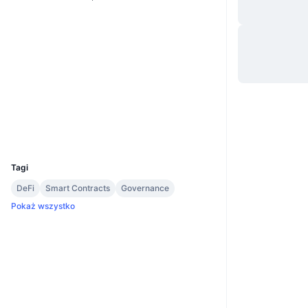
Website
Whitepaper
Strona internetowa
Media społ.
2.7
Ocena (CertiK)
Explorer
polkadot.js.org
UCID
13675
Tagi
DeFi
Smart Contracts
Governance
Pokaż wszystko