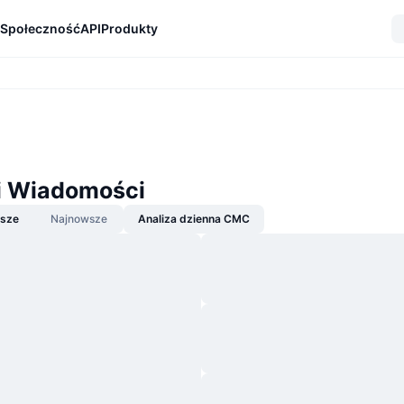
Społeczność
API
Produkty
i Wiadomości
jsze
Najnowsze
Analiza dzienna CMC