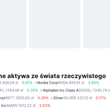
ne aktywa ze świata rzeczywistego
5 826,29 zł
0.01%
Nvidia Corp
NVDA
819,51 zł
3.83%
PL
1154,46 zł
0.20%
Alphabet Inc Class A
GOOGL
1345,79 z
orp
MSFT
1830,03 zł
0.29%
Silver
SILVER
231,12 zł
0.17%
 Inc
AMZN
1012,22 zł
2.03%