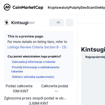
Kryptowaluty
Pulpity
DexScan
Giełdy
Kintsugi
4K
KINT
This is a preview page.
For more details on listing tiers, refer to
Listings Review Criteria Section B - (3).
Kintsug
Czy jesteś właścicielem tego projektu?
Najpopularnie
Zaktualizuj informacje o tokenie
Prześlij informacje o odblokowaniu
tokenów
Odbierz odznakę społeczności
Podaż całkowita
Całkowita podaż
10M KINT
--
Zgłoszona przez zespół podaż w obiegu
3,69M KINT