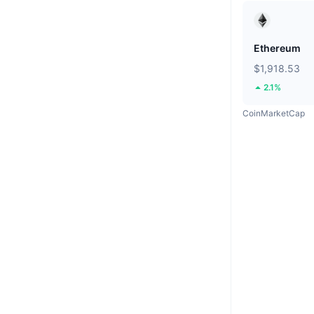
Ethereum
$1,918.53
2.1%
CoinMarketCap