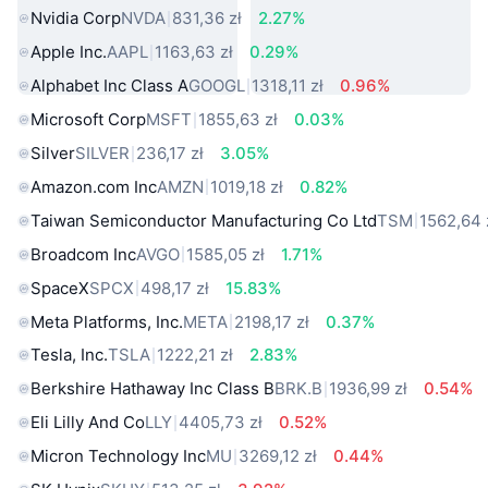
Nvidia Corp
NVDA
831,36 zł
2.27%
Apple Inc.
AAPL
1163,63 zł
0.29%
Alphabet Inc Class A
GOOGL
1318,11 zł
0.96%
Microsoft Corp
MSFT
1855,63 zł
0.03%
Silver
SILVER
236,17 zł
3.05%
Amazon.com Inc
AMZN
1019,18 zł
0.82%
Taiwan Semiconductor Manufacturing Co Ltd
TSM
1562,64 
Broadcom Inc
AVGO
1585,05 zł
1.71%
SpaceX
SPCX
498,17 zł
15.83%
Meta Platforms, Inc.
META
2198,17 zł
0.37%
Tesla, Inc.
TSLA
1222,21 zł
2.83%
Berkshire Hathaway Inc Class B
BRK.B
1936,99 zł
0.54%
Eli Lilly And Co
LLY
4405,73 zł
0.52%
Micron Technology Inc
MU
3269,12 zł
0.44%