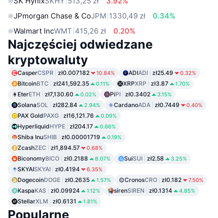
SK Hynix
SKHY
513,25 zł
3.92%
JPmorgan Chase & Co
JPM
1330,49 zł
0.34%
Walmart Inc
WMT
415,26 zł
0.20%
Najczęściej odwiedzane
kryptowaluty
Casper
CSPR
zł0.007182
ADI
ADI
zł25.49
10.84%
0.32%
Bitcoin
BTC
zł241,592.35
XRP
XRP
zł3.87
0.11%
1.70%
Eter
ETH
zł7,130.60
Pi
PI
zł0.3402
0.02%
3.15%
Solana
SOL
zł282.84
Cardano
ADA
zł0.7449
2.94%
0.40%
PAX Gold
PAXG
zł16,121.76
0.09%
Hyperliquid
HYPE
zł204.17
0.66%
Shiba Inu
SHIB
zł0.00001719
0.19%
Zcash
ZEC
zł1,894.57
0.68%
Biconomy
BICO
zł0.2188
Sui
SUI
zł2.58
8.07%
3.25%
SKYAI
SKYAI
zł0.4194
6.35%
Dogecoin
DOGE
zł0.2635
Cronos
CRO
zł0.182
1.57%
7.50%
Kaspa
KAS
zł0.09924
siren
SIREN
zł0.1314
1.12%
4.85%
Stellar
XLM
zł0.6131
1.81%
Popularne