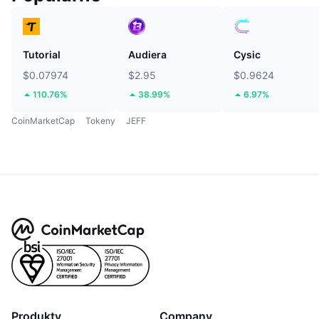
Tutorial
Audiera
Cysic
$0.07974
$2.95
$0.9624
110.76%
38.99%
6.97%
CoinMarketCap
Tokeny
JEFF
Produkty
Company