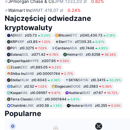
JPmorgan Chase & Co
JPM
1332,03 zł
0.82%
Walmart Inc
WMT
418,07 zł
0.24%
Najczęściej odwiedzane
kryptowaluty
ADI
ADI
zł25.73
Bitcoin
BTC
zł240,430.73
0.24%
0.18%
XRP
XRP
zł3.85
Eter
ETH
zł7,105.35
1.32%
0.61%
Pi
PI
zł0.3275
Cardano
ADA
zł0.7448
7.03%
4.85%
Solana
SOL
zł271.42
Heima
HEI
zł0.6258
0.76%
38.34%
Hyperliquid
HYPE
zł207.95
0.56%
Zcash
ZEC
zł1,885.05
0.23%
Shiba Inu
SHIB
zł0.00001744
2.77%
Stellar
XLM
zł0.6043
SKYAI
SKYAI
zł0.3415
0.36%
50.29%
Sui
SUI
zł2.52
Dogecoin
DOGE
zł0.2583
1.02%
0.38%
Kaspa
KAS
zł0.09597
Audiera
BEAT
zł7.67
0.87%
10.72%
Terra Classic
LUNC
zł0.0001844
0.61%
Chainlink
LINK
zł30.59
Hedera
HBAR
zł0.255
1.35%
0.24%
Popularne