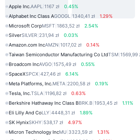
Apple Inc.
AAPL
1167 zł
0.45%
Alphabet Inc Class A
GOOGL
1340,41 zł
1.29%
Microsoft Corp
MSFT
1863,52 zł
2.54%
Silver
SILVER
231,94 zł
0.03%
Amazon.com Inc
AMZN
1017,02 zł
0.14%
Taiwan Semiconductor Manufacturing Co Ltd
TSM
1569,99 
Broadcom Inc
AVGO
1575,49 zł
0.55%
SpaceX
SPCX
427,46 zł
6.14%
Meta Platforms, Inc.
META
2200,58 zł
0.19%
Tesla, Inc.
TSLA
1196,82 zł
0.63%
Berkshire Hathaway Inc Class B
BRK.B
1953,45 zł
1.11%
Eli Lilly And Co
LLY
4448,31 zł
1.89%
SK Hynix
SKHY
538,17 zł
4.97%
Micron Technology Inc
MU
3323,59 zł
1.31%