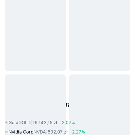
Popularne aktywa ze świata
rzeczywistego
Gold
GOLD
16 143,15 zł
2.07%
Nvidia Corp
NVDA
832,07 zł
2.27%