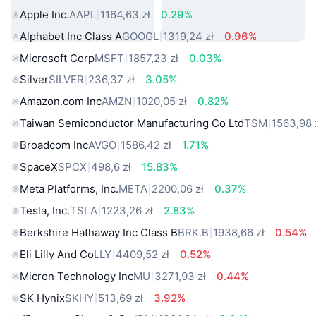
Apple Inc.
AAPL
1164,63 zł
0.29%
Alphabet Inc Class A
GOOGL
1319,24 zł
0.96%
Microsoft Corp
MSFT
1857,23 zł
0.03%
Silver
SILVER
236,37 zł
3.05%
Amazon.com Inc
AMZN
1020,05 zł
0.82%
Taiwan Semiconductor Manufacturing Co Ltd
TSM
1563,98 
Broadcom Inc
AVGO
1586,42 zł
1.71%
SpaceX
SPCX
498,6 zł
15.83%
Meta Platforms, Inc.
META
2200,06 zł
0.37%
Tesla, Inc.
TSLA
1223,26 zł
2.83%
Berkshire Hathaway Inc Class B
BRK.B
1938,66 zł
0.54%
Eli Lilly And Co
LLY
4409,52 zł
0.52%
Micron Technology Inc
MU
3271,93 zł
0.44%
SK Hynix
SKHY
513,69 zł
3.92%