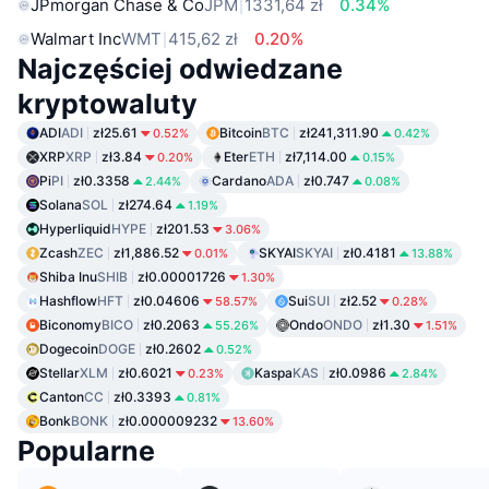
JPmorgan Chase & Co
JPM
1331,64 zł
0.34%
Walmart Inc
WMT
415,62 zł
0.20%
Najczęściej odwiedzane
kryptowaluty
ADI
ADI
zł25.61
Bitcoin
BTC
zł241,311.90
0.52%
0.42%
XRP
XRP
zł3.84
Eter
ETH
zł7,114.00
0.20%
0.15%
Pi
PI
zł0.3358
Cardano
ADA
zł0.747
2.44%
0.08%
Solana
SOL
zł274.64
1.19%
Hyperliquid
HYPE
zł201.53
3.06%
Zcash
ZEC
zł1,886.52
SKYAI
SKYAI
zł0.4181
0.01%
13.88%
Shiba Inu
SHIB
zł0.00001726
1.30%
Hashflow
HFT
zł0.04606
Sui
SUI
zł2.52
58.57%
0.28%
Biconomy
BICO
zł0.2063
Ondo
ONDO
zł1.30
55.26%
1.51%
Dogecoin
DOGE
zł0.2602
0.52%
Stellar
XLM
zł0.6021
Kaspa
KAS
zł0.0986
0.23%
2.84%
Canton
CC
zł0.3393
0.81%
Bonk
BONK
zł0.000009232
13.60%
Popularne