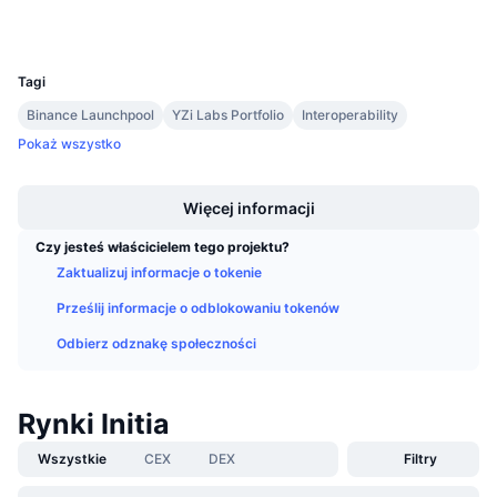
Wallets
Nadchodzące wyprzedaże
Stopy finansowania
Ucz się i zarabiaj
UCID
33120
Tagi
Kalendarze
Binance Launchpool
YZi Labs Portfolio
Interoperability
Pokaż wszystko
Kalendarz ICO
Boost
Więcej informacji
Kalendarz wydarzeń
Czy jesteś właścicielem tego projektu?
Zaktualizuj informacje o tokenie
Prześlij informacje o odblokowaniu tokenów
Odbierz odznakę społeczności
Rynki Initia
Wszystkie
CEX
DEX
Filtry