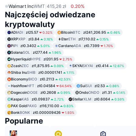
Walmart Inc
WMT
415,26 zł
0.20%
Najczęściej odwiedzane
kryptowaluty
ADI
ADI
zł25.57
Bitcoin
BTC
zł241,206.95
0.32%
0.46%
XRP
XRP
zł3.84
Eter
ETH
zł7,110.02
0.16%
0.15%
Pi
PI
zł0.3402
Cardano
ADA
zł0.7399
5.01%
1.70%
Solana
SOL
zł277.44
1.96%
Hyperliquid
HYPE
zł201.95
2.75%
Zcash
ZEC
zł1,875.95
SKYAI
SKYAI
zł0.414
0.09%
12.67%
Shiba Inu
SHIB
zł0.00001741
1.11%
Biconomy
BICO
zł0.2113
42.53%
Hashflow
HFT
zł0.04584
Sui
SUI
zł2.53
64.54%
0.86%
Dogecoin
DOGE
zł0.2608
Ondo
ONDO
zł1.31
0.99%
0.14%
Kaspa
KAS
zł0.09837
Stellar
XLM
zł0.6064
2.72%
0.59%
PAX Gold
PAXG
zł16,110.00
0.83%
Bonk
BONK
zł0.000009426
1.93%
Popularne