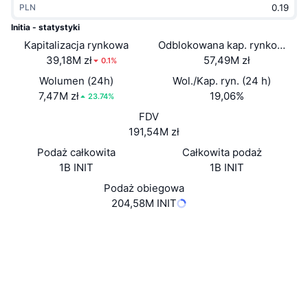
PLN
Popularne
Krypto ETF
Baza wiedzy
CMC MCP
Initia - statystyki
Kapitalizacja rynkowa
Nowy
Odblokowana kap. rynkowa
Fundusze ETF na Bitcoin
x402
Aktualności
39,18M zł
57,49M zł
0.1%
Krypto
Fundusze ETF na Eter
Wolumen (24h)
Wol./Kap. ryn. (24 h)
Academy
7,47M zł
19,06%
23.74%
Polityka
FDV
Analiza techniczna
Badania
191,54M zł
Sporty
Podaż całkowita
Całkowita podaż
RSI
Filmy
1B INIT
1B INIT
Finanse
MACD
Podaż obiegowa
Słowniczek
204,58M INIT
Technologia
Strona internetowa
Website
Whitepaper
Instrumenty pochodne
Kampanie
NFT
Media społ.
Przegląd
Airdropy
4.3
Ocena (CertiK)
Ogólne statystyki NFT
Likwidacje
Nagrody w postaci diamentów
Explorer
scan.initia.xyz