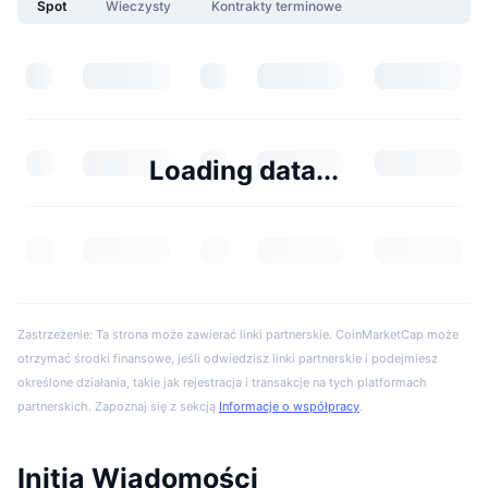
Spot
Wieczysty
Kontrakty terminowe
Loading data...
Zastrzeżenie: Ta strona może zawierać linki partnerskie. CoinMarketCap może
otrzymać środki finansowe, jeśli odwiedzisz linki partnerskie i podejmiesz
określone działania, takie jak rejestracja i transakcje na tych platformach
partnerskich. Zapoznaj się z sekcją
Informacje o współpracy
.
Initia Wiadomości