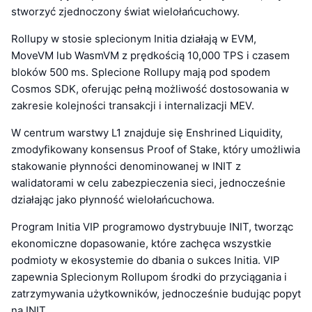
stworzyć zjednoczony świat wielołańcuchowy.
Rollupy w stosie splecionym Initia działają w EVM,
MoveVM lub WasmVM z prędkością 10,000 TPS i czasem
bloków 500 ms. Splecione Rollupy mają pod spodem
Cosmos SDK, oferując pełną możliwość dostosowania w
zakresie kolejności transakcji i internalizacji MEV.
W centrum warstwy L1 znajduje się Enshrined Liquidity,
zmodyfikowany konsensus Proof of Stake, który umożliwia
stakowanie płynności denominowanej w INIT z
walidatorami w celu zabezpieczenia sieci, jednocześnie
działając jako płynność wielołańcuchowa.
Program Initia VIP programowo dystrybuuje INIT, tworząc
ekonomiczne dopasowanie, które zachęca wszystkie
podmioty w ekosystemie do dbania o sukces Initia. VIP
zapewnia Splecionym Rollupom środki do przyciągania i
zatrzymywania użytkowników, jednocześnie budując popyt
na INIT.