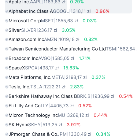
Apple Inc.
AAPL
1163,63 zł
0.29%
Alphabet Inc Class A
GOOGL
1318,11 zł
0.96%
Microsoft Corp
MSFT
1855,63 zł
0.03%
Silver
SILVER
236,17 zł
3.05%
Amazon.com Inc
AMZN
1019,18 zł
0.82%
Taiwan Semiconductor Manufacturing Co Ltd
TSM
1562,64 
Broadcom Inc
AVGO
1585,05 zł
1.71%
SpaceX
SPCX
498,17 zł
15.83%
Meta Platforms, Inc.
META
2198,17 zł
0.37%
Tesla, Inc.
TSLA
1222,21 zł
2.83%
Berkshire Hathaway Inc Class B
BRK.B
1936,99 zł
0.54%
Eli Lilly And Co
LLY
4405,73 zł
0.52%
Micron Technology Inc
MU
3269,12 zł
0.44%
SK Hynix
SKHY
513,25 zł
3.92%
JPmorgan Chase & Co
JPM
1330,49 zł
0.34%