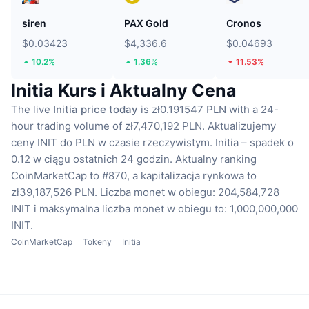
siren
PAX Gold
Cronos
$0.03423
$4,336.6
$0.04693
10.2%
1.36%
11.53%
Initia Kurs i Aktualny Cena
The live
Initia price today
is zł0.191547 PLN with a 24-
hour trading volume of zł7,470,192 PLN.
Aktualizujemy
ceny INIT do PLN w czasie rzeczywistym.
Initia – spadek o
0.12 w ciągu ostatnich 24 godzin.
Aktualny ranking
CoinMarketCap to #870, a kapitalizacja rynkowa to
zł39,187,526 PLN.
Liczba monet w obiegu: 204,584,728
INIT
i maksymalna liczba monet w obiegu to: 1,000,000,000
INIT.
CoinMarketCap
Tokeny
Initia