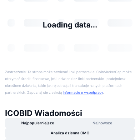
Loading data...
Zastrzeżenie: Ta strona może zawierać linki partnerskie. CoinMarketCap może
otrzymać środki finansowe, jeśli odwiedzisz linki partnerskie i podejmiesz
określone działania, takie jak rejestracja i transakcje na tych platformach
partnerskich. Zapoznaj się z sekcją
Informacje o współpracy
.
ICOBID Wiadomości
Najpopularniejsze
Najnowsze
Analiza dzienna CMC