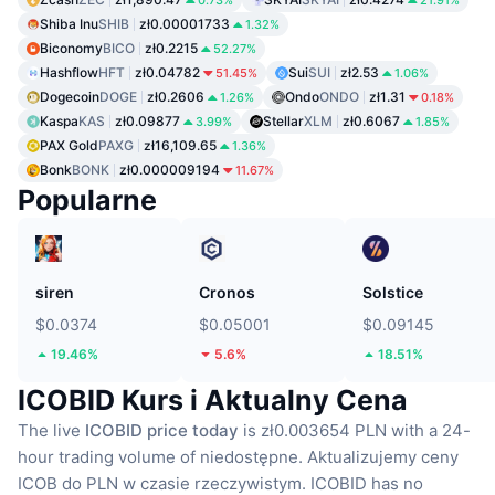
0.73%
21.91%
Shiba Inu
SHIB
zł0.00001733
1.32%
Biconomy
BICO
zł0.2215
52.27%
Hashflow
HFT
zł0.04782
Sui
SUI
zł2.53
51.45%
1.06%
Dogecoin
DOGE
zł0.2606
Ondo
ONDO
zł1.31
1.26%
0.18%
Kaspa
KAS
zł0.09877
Stellar
XLM
zł0.6067
3.99%
1.85%
PAX Gold
PAXG
zł16,109.65
1.36%
Bonk
BONK
zł0.000009194
11.67%
Popularne
siren
Cronos
Solstice
$0.0374
$0.05001
$0.09145
19.46%
5.6%
18.51%
ICOBID Kurs i Aktualny Cena
The live
ICOBID price today
is zł0.003654 PLN with a 24-
hour trading volume of niedostępne.
Aktualizujemy ceny
ICOB do PLN w czasie rzeczywistym.
ICOBID has no