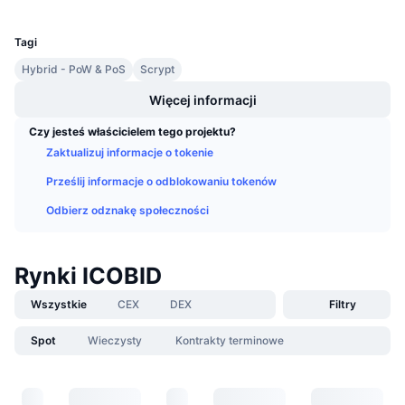
UCID
Nadchodzące wyprzedaże
1514
Stopy finansowania
Ucz się i zarabiaj
Tagi
Hybrid - PoW & PoS
Scrypt
Kalendarze
Więcej informacji
Kalendarz ICO
Czy jesteś właścicielem tego projektu?
Zaktualizuj informacje o tokenie
Kalendarz wydarzeń
Prześlij informacje o odblokowaniu tokenów
Odbierz odznakę społeczności
Rynki ICOBID
Wszystkie
CEX
DEX
Filtry
Spot
Wieczysty
Kontrakty terminowe