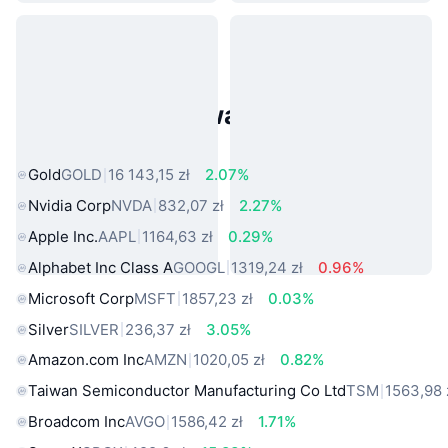
Popularne aktywa ze świata
rzeczywistego
Gold
GOLD
16 143,15 zł
2.07%
Nvidia Corp
NVDA
832,07 zł
2.27%
Apple Inc.
AAPL
1164,63 zł
0.29%
Alphabet Inc Class A
GOOGL
1319,24 zł
0.96%
Microsoft Corp
MSFT
1857,23 zł
0.03%
Silver
SILVER
236,37 zł
3.05%
Amazon.com Inc
AMZN
1020,05 zł
0.82%
Taiwan Semiconductor Manufacturing Co Ltd
TSM
1563,98 
Broadcom Inc
AVGO
1586,42 zł
1.71%