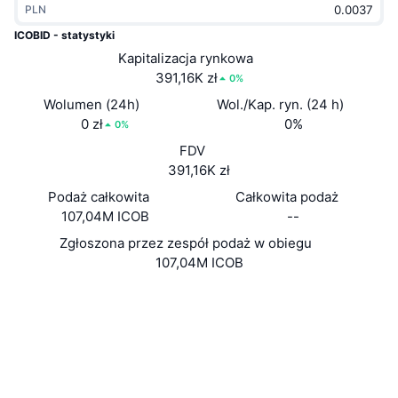
PLN
Popularne
Krypto ETF
Baza wiedzy
CMC MCP
ICOBID - statystyki
Nowy
Kapitalizacja rynkowa
Fundusze ETF na Bitcoin
x402
Aktualności
391,16K zł
0%
Krypto
Fundusze ETF na Eter
Wolumen (24h)
Wol./Kap. ryn. (24 h)
Academy
0 zł
0%
0%
Polityka
FDV
Analiza techniczna
Badania
391,16K zł
Sporty
Podaż całkowita
Całkowita podaż
RSI
Filmy
107,04M ICOB
--
Finanse
MACD
Zgłoszona przez zespół podaż w obiegu
Słowniczek
107,04M ICOB
Technologia
Strona internetowa
Website
Instrumenty pochodne
Kampanie
Media społ.
NFT
2.8
Przegląd
Ocena (CertiK)
Airdropy
www.blockexperts.com
Ogólne statystyki NFT
Explorer
Likwidacje
Nagrody w postaci diamentów