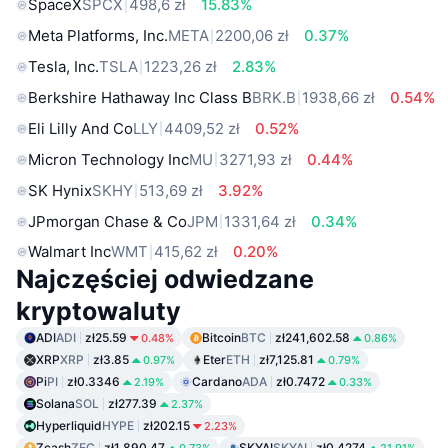
SpaceX
SPCX
498,6 zł
15.83%
Meta Platforms, Inc.
META
2200,06 zł
0.37%
Tesla, Inc.
TSLA
1223,26 zł
2.83%
Berkshire Hathaway Inc Class B
BRK.B
1938,66 zł
0.54%
Eli Lilly And Co
LLY
4409,52 zł
0.52%
Micron Technology Inc
MU
3271,93 zł
0.44%
SK Hynix
SKHY
513,69 zł
3.92%
JPmorgan Chase & Co
JPM
1331,64 zł
0.34%
Walmart Inc
WMT
415,62 zł
0.20%
Najczęściej odwiedzane
kryptowaluty
ADI
ADI
zł25.59
Bitcoin
BTC
zł241,602.58
0.48%
0.86%
XRP
XRP
zł3.85
Eter
ETH
zł7,125.81
0.97%
0.79%
Pi
PI
zł0.3346
Cardano
ADA
zł0.7472
2.19%
0.33%
Solana
SOL
zł277.39
2.37%
Hyperliquid
HYPE
zł202.15
2.23%
Zcash
ZEC
zł1,890.47
SKYAI
SKYAI
zł0.4274