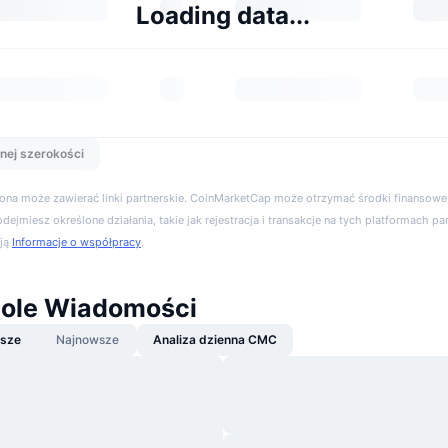
Loading data...
nej szerokości
trona może zawierać linki partnerskie. CoinMarketCap może otrzymać środki finansowe,
podejmiesz określone działania, takie jak rejestracja i transakcje na tych platformach pa
cją
Informacje o współpracy
.
ole Wiadomości
jsze
Najnowsze
Analiza dzienna CMC