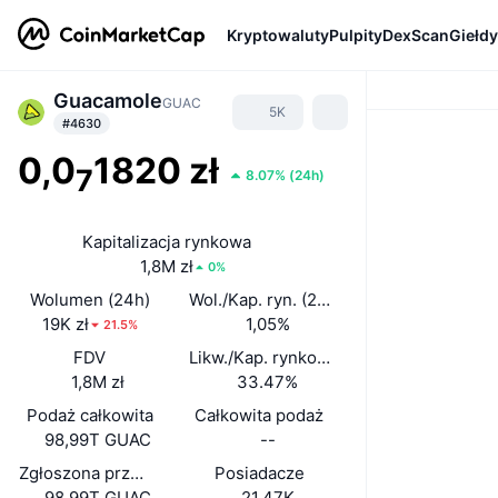
Kryptowaluty
Pulpity
DexScan
Giełdy
Guacamole
GUAC
5K
#4630
0,0
1820 zł
7
8.07%
(
24h
)
Kapitalizacja rynkowa
1,8M zł
0%
Wolumen (24h)
Wol./Kap. ryn. (24 h)
19K zł
1,05%
21.5%
FDV
Likw./Kap. rynkowa
1,8M zł
33.47%
Podaż całkowita
Całkowita podaż
98,99T GUAC
--
Zgłoszona przez zespół podaż w obiegu
Posiadacze
98,99T GUAC
21,47K