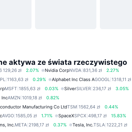
ne aktywa ze świata rzeczywistego
6 129,26 zł
2.07%
Nvidia Corp
NVDA
831,36 zł
2.27%
PL
1163,63 zł
0.29%
Alphabet Inc Class A
GOOGL
1318,11 zł
orp
MSFT
1855,63 zł
0.03%
Silver
SILVER
236,17 zł
3.05%
 Inc
AMZN
1019,18 zł
0.82%
conductor Manufacturing Co Ltd
TSM
1562,64 zł
0.44%
c
AVGO
1585,05 zł
1.71%
SpaceX
SPCX
498,17 zł
15.83%
ms, Inc.
META
2198,17 zł
0.37%
Tesla, Inc.
TSLA
1222,21 zł