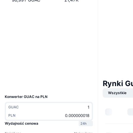
Boost
Website
Whitepaper
Strona internetowa
Media społ.
Kontrakty
AZsHEM...XVa7yR
3.3
Ocena (CertiK)
Explorer
solscan.io
Wallets
Rynki G
UCID
24935
Wszystkie
Konwerter GUAC na PLN
GUAC
PLN
Wydajność cenowa
24h