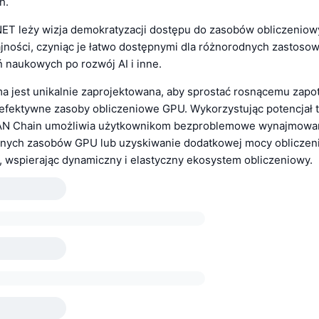
h.
T leży wizja demokratyzacji dostępu do zasobów obliczeniow
jności, czyniąc je łatwo dostępnymi dla różnorodnych zastosow
ń naukowych po rozwój AI i inne.
ma jest unikalnie zaprojektowana, aby sprostać rosnącemu zap
 efektywne zasoby obliczeniowe GPU. Wykorzystując potencjał t
GAN Chain umożliwia użytkownikom bezproblemowe wynajmowa
anych zasobów GPU lub uzyskiwanie dodatkowej mocy oblicze
y, wspierając dynamiczny i elastyczny ekosystem obliczeniowy.