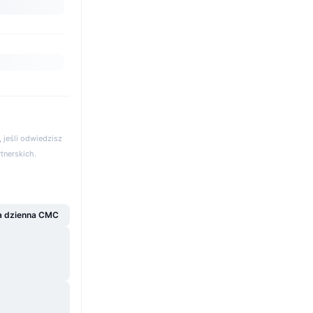
 jeśli odwiedzisz
rtnerskich.
a dzienna CMC