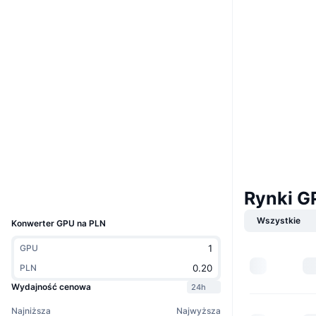
Website
Strona internetowa
Whitepaper
Media społ.
0x79D4...4479D8
Kontrakty
3.9
Ocena (CertiK)
Explorer
etherscan.io
Wallets
Rynki G
UCID
36772
Wszystkie
Konwerter GPU na PLN
GPU
PLN
Wydajność cenowa
24h
Najniższa
Najwyższa