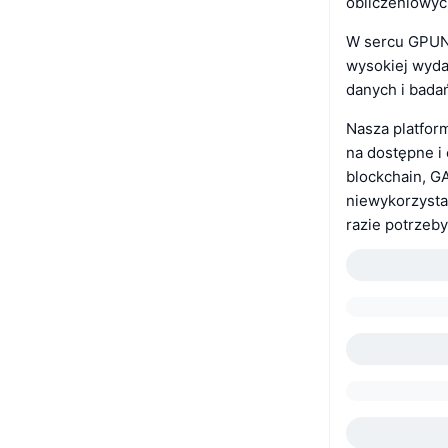
obliczeniowyc
W sercu GPUNE
wysokiej wyda
danych i bada
Nasza platfor
na dostępne i
blockchain, 
niewykorzyst
razie potrzeb