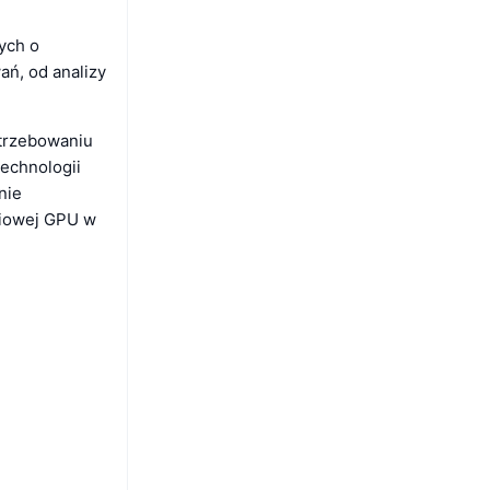
ych o
ań, od analizy
otrzebowaniu
echnologii
nie
niowej GPU w