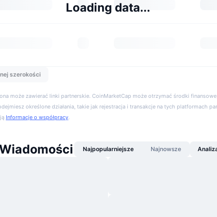
Loading data...
nej szerokości
trona może zawierać linki partnerskie. CoinMarketCap może otrzymać środki finansowe,
podejmiesz określone działania, takie jak rejestracja i transakcje na tych platformach pa
cją
Informacje o współpracy
.
 Wiadomości
Najpopularniejsze
Najnowsze
Analiz