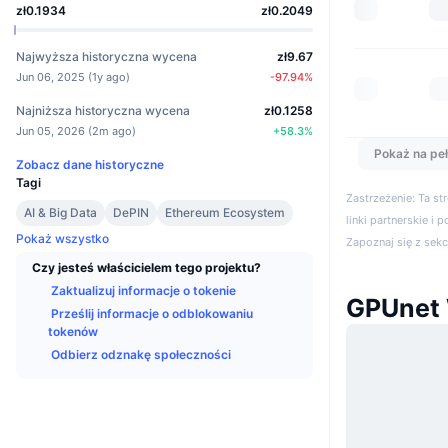
zł0.1934
zł0.2049
Najwyższa historyczna wycena
zł9.67
Jun 06, 2025
(
1y ago
)
-97.94
%
Najniższa historyczna wycena
zł0.1258
Jun 05, 2026
(
2m ago
)
+
58.3
%
Pokaż na peł
Zobacz dane historyczne
Tagi
Zastrzeżenie: Ta s
AI & Big Data
DePIN
Ethereum Ecosystem
linki partnerskie i 
Pokaż wszystko
Zapoznaj się z sek
Czy jesteś właścicielem tego projektu?
Zaktualizuj informacje o tokenie
GPUnet
Prześlij informacje o odblokowaniu
tokenów
Odbierz odznakę społeczności