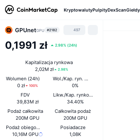
Kryptowaluty
Pulpity
DexScan
Giełdy
GPUnet
497
#2182
GPU
0,1991 zł
2.98%
(
24h
)
Kapitalizacja rynkowa
2,02M zł
2.98%
Wolumen (24h)
Wol./Kap. ryn. (24 h)
0 zł
0%
100%
FDV
Likw./Kap. rynkowa
39,83M zł
34.40%
Podaż całkowita
Całkowita podaż
200M GPU
200M GPU
Podaż obiegowa
Posiadacze
10,16M GPU
1,08K