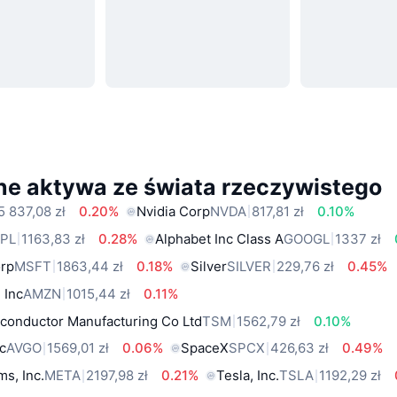
ne aktywa ze świata rzeczywistego
5 837,08 zł
0.20%
Nvidia Corp
NVDA
817,81 zł
0.10%
PL
1163,83 zł
0.28%
Alphabet Inc Class A
GOOGL
1337 zł
orp
MSFT
1863,44 zł
0.18%
Silver
SILVER
229,76 zł
0.45%
 Inc
AMZN
1015,44 zł
0.11%
conductor Manufacturing Co Ltd
TSM
1562,79 zł
0.10%
c
AVGO
1569,01 zł
0.06%
SpaceX
SPCX
426,63 zł
0.49%
ms, Inc.
META
2197,98 zł
0.21%
Tesla, Inc.
TSLA
1192,29 zł