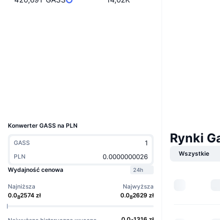
Boost
Strona internetowa
Website
Media społ.
Kontrakty
0x774e...4b9a55
Explorer
etherscan.io
Wallets
UCID
36518
Konwerter GASS na PLN
Rynki G
GASS
Wszystkie
PLN
Wydajność cenowa
24h
Najniższa
Najwyższa
0.0
2574
zł
0.0
2629
zł
8
8
0.0
1316
zł