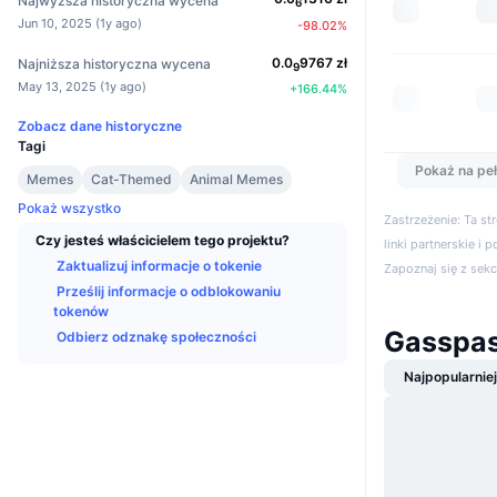
Najwyższa historyczna wycena
6
Jun 10, 2025
(
1y ago
)
-98.02
%
0.0
9767
zł
Najniższa historyczna wycena
9
May 13, 2025
(
1y ago
)
+
166.44
%
Zobacz dane historyczne
Tagi
Pokaż na peł
Memes
Cat-Themed
Animal Memes
Pokaż wszystko
Zastrzeżenie: Ta s
Czy jesteś właścicielem tego projektu?
linki partnerskie i 
Zaktualizuj informacje o tokenie
Zapoznaj się z sek
Prześlij informacje o odblokowaniu
tokenów
Gasspa
Odbierz odznakę społeczności
Najpopularnie