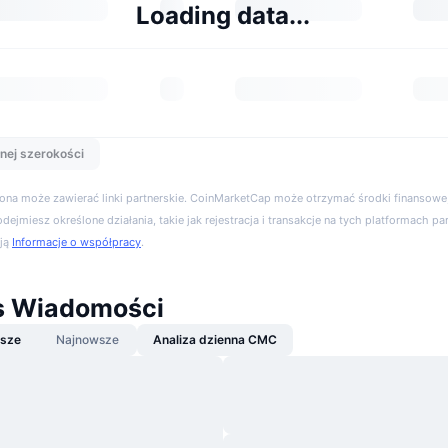
Loading data...
nej szerokości
trona może zawierać linki partnerskie. CoinMarketCap może otrzymać środki finansowe,
podejmiesz określone działania, takie jak rejestracja i transakcje na tych platformach pa
cją
Informacje o współpracy
.
s Wiadomości
jsze
Najnowsze
Analiza dzienna CMC