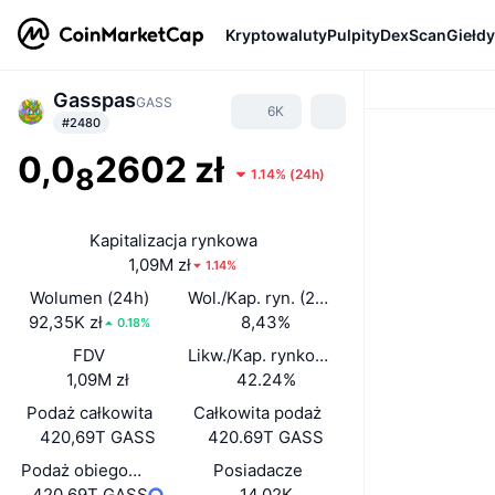
Kryptowaluty
Pulpity
DexScan
Giełdy
Gasspas
GASS
6K
#2480
0,0
2602 zł
8
1.14%
(
24h
)
Kapitalizacja rynkowa
1,09M zł
1.14%
Wolumen (24h)
Wol./Kap. ryn. (24 h)
92,35K zł
8,43%
0.18%
FDV
Likw./Kap. rynkowa
1,09M zł
42.24%
Podaż całkowita
Całkowita podaż
420,69T GASS
420.69T GASS
Podaż obiegowa
Posiadacze
420,69T GASS
14,02K