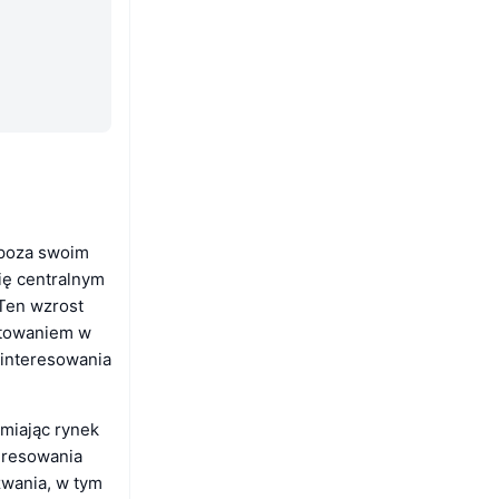
 poza swoim
ię centralnym
Ten wzrost
stowaniem w
ainteresowania
miając rynek
eresowania
zwania, w tym