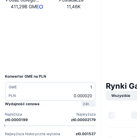
411,29B GME
11,46K
Boost
Strona internetowa
Website
Media społ.
Kontrakty
0xc56C...4B12b8
Explorer
etherscan.io
Wallets
UCID
31248
Konwerter GME na PLN
Rynki G
GME
PLN
Wszystkie
Wydajność cenowa
24h
Najniższa
Najwyższa
zł0.0000199
zł0.00002179
Najwyższa historyczna wycena
zł0.001537