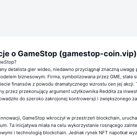
cje o GameStop (gamestop-coin.vip)
meStop?
ny detalista gier wideo, niedawno przyciągnął znaczną uwagę
odelem biznesowym. Firma, symbolizowana przez GME, stała s
ecie finansów z powodu dramatycznego wzrostu cen jej akcji. 
ny przez przekonujący argument użytkownika Reddita za inwe
rowadziło do szeroko zakrojonej kontrowersji i zwiększonego z
innowacji, GameStop wkroczył w przestrzeń blockchain, urucha
um. Ta inicjatywa miała na celu wykorzystanie rosnącego zaint
owymi i technologią blockchain. Jednak rynek NFT napotkał wy