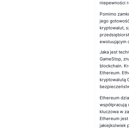
niepewności r
Pomimo zamkni
jego gotowość
kryptowalut, 
przedsiębiors
ewoluującym c
Jaka jest tec
GameStop, zna
blockchain. K
Ethereum. Eth
kryptowalutą 
bezpieczeństw
Ethereum dzia
współpracują w
kluczowa w za
Ethereum jest
jakiejkolwiek 