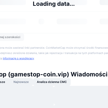
Loading data...
nej szerokości
trona może zawierać linki partnerskie. CoinMarketCap może otrzymać środki finansowe,
podejmiesz określone działania, takie jak rejestracja i transakcje na tych platformach pa
cją
Informacje o współpracy
.
p (gamestop-coin.vip) Wiadomości
jsze
Najnowsze
Analiza dzienna CMC