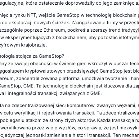
egulacyjne, które ostatecznie doprowadziły do jego zamknięcia
ęcia rynku NFT, wejście GameStop w technologię blockchain 
 do eksploracji nowych ścieżek. Zaangażowanie firmy w przest
szczególnie poprzez Ethereum, podkreśla szerszy trend tradycy
tw eksperymentujących z blockchainem, aby pozostać istotnym
yfrowym krajobrazie.
hnologia stojąca za GameStop?
ny ze swojej obecności w świecie gier, wkroczył w obszar tech
ręgosłupem kryptowalutowych przedsięwzięć GameStop jest bl
ereum, zdecentralizowana platforma, umożliwia tworzenie i ha
GameStop, GME. Ta technologia blockchain jest kluczowa dla z
a i integralności transakcji związanych z GME.
ła na zdecentralizowanej sieci komputerów, zwanych węzłami, 
 celu weryfikacji i rejestrowania transakcji. Ta zdecentralizowa
pobieganiu atakom ze strony złych aktorów. Każda transakcja n
 weryfikowana przez wiele węzłów, co sprawia, że jest niezwykl
pojedynczej jednostki zmienienie historii transakcji. Ten mecha