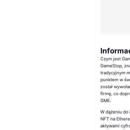
Informa
Czym jest Ga
GameStop, zna
tradycyjnym m
punktem w świ
został wywoła
firmę, co dop
GME.
W dążeniu do 
NFT na Ethere
aktywami cyfr