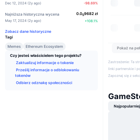
Dec 12, 2024
(
2y ago
)
-98.69
%
0.0
9682
zł
Najniższa historyczna wycena
5
May 17, 2024
(
2y ago
)
+
108.1
%
Zobacz dane historyczne
Tagi
Memes
Ethereum Ecosystem
Pokaż na peł
Czy jesteś właścicielem tego projektu?
Zastrzeżenie: Ta s
Zaktualizuj informacje o tokenie
linki partnerskie i 
Prześlij informacje o odblokowaniu
tokenów
Zapoznaj się z sek
Odbierz odznakę społeczności
GameSto
Najpopularnie