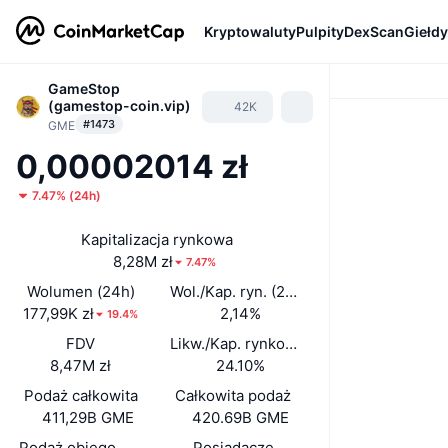
Kryptowaluty
Pulpity
DexScan
Giełdy
GameStop
(gamestop-coin.vip)
42K
#1473
GME
0,00002014 zł
7.47%
(
24h
)
Kapitalizacja rynkowa
8,28M zł
7.47%
Wolumen (24h)
Wol./Kap. ryn. (24 h)
177,99K zł
2,14%
19.4%
FDV
Likw./Kap. rynkowa
8,47M zł
24.10%
Podaż całkowita
Całkowita podaż
411,29B GME
420.69B GME
Podaż obiegowa
Posiadacze