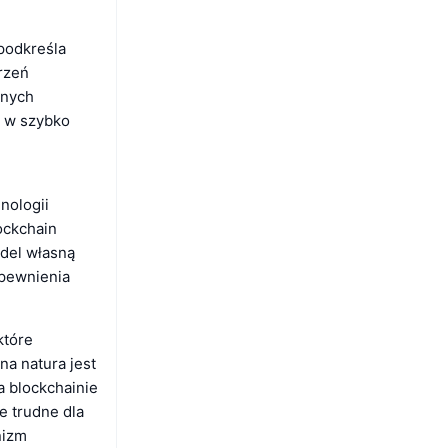
.
podkreśla
rzeń
jnych
i w szybko
nologii
ockchain
ndel własną
apewnienia
które
na natura jest
a blockchainie
e trudne dla
nizm