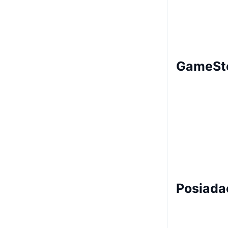
GameSto
Posiada