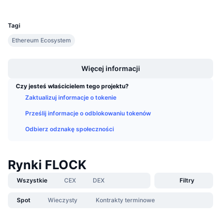
UCID
Nadchodzące wyprzedaże
35474
Stopy finansowania
Ucz się i zarabiaj
Tagi
Ethereum Ecosystem
Kalendarze
Boost
Więcej informacji
Kalendarz ICO
Czy jesteś właścicielem tego projektu?
Kalendarz wydarzeń
Zaktualizuj informacje o tokenie
Prześlij informacje o odblokowaniu tokenów
Odbierz odznakę społeczności
Rynki FLOCK
Wszystkie
CEX
DEX
Filtry
Spot
Wieczysty
Kontrakty terminowe