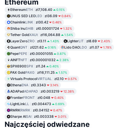
Ethereum
Ethereum
ETH
zł7,108.40
0.15%
UNUS SED LEO
LEO
zł36.09
0.84%
Chainlink
LINK
zł30.42
0.46%
Shiba Inu
SHIB
zł0.00001724
1.32%
Tether Gold
XAUt
zł16,064.88
1.54%
LayerZero
ZRO
zł3.11
Lighter
LIT
zł8.69
1.43%
2.43%
Quant
QNT
zł221.62
Lido DAO
LDO
zł1.07
0.16%
1.78%
Pepe
PEPE
zł0.00001055
0.87%
AINFT
NFT
zł0.000001032
2.38%
SPX6900
SPX
zł1.24
0.40%
PAX Gold
PAXG
zł16,111.25
1.57%
Virtuals Protocol
VIRTUAL
zł2.10
0.57%
Ethena
ENA
zł0.3343
3.14%
ADAPad
ADAPAD
zł0.003219
12.38%
Frontier
FRONT
zł0.048
0.40%
LightLink
LL
zł0.004473
0.69%
RMRK
RMRK
zł0.04152
0.47%
Sharpe AI
SAI
zł0.003338
3.01%
Najczęściej odwiedzane