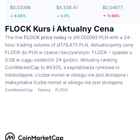
$0.03396
$4,338.41
$0.04677
8.88%
0.9%
11.98%
FLOCK Kurs i Aktualny Cena
The live
FLOCK price today
is zł0.000092 PLN with a 24-
hour trading volume of zł176,475 PLN.
Aktualizujemy ceny
FLOCK do PLN w czasie rzeczywistym.
FLOCK – spadek o
0.09 w ciągu ostatnich 24 godzin.
Aktualny ranking
CoinMarketCap to #4305, a kapitalizacja rynkowa to
niedostępne.
Liczba monet w obiegu nie jest dostępna
i
maksymalna liczba monet w obiegu nie jest dostępna.
CoinMarketCap
Tokeny
FLOCK