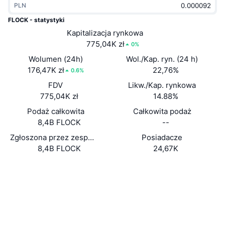
PLN
Popularne
Krypto ETF
Baza wiedzy
CMC MCP
FLOCK - statystyki
Nowy
Kapitalizacja rynkowa
Fundusze ETF na Bitcoin
x402
Aktualności
775,04K zł
0%
Krypto
Fundusze ETF na Eter
Wolumen (24h)
Wol./Kap. ryn. (24 h)
Academy
176,47K zł
22,76%
0.6%
Polityka
FDV
Likw./Kap. rynkowa
Analiza techniczna
Badania
775,04K zł
14.88%
Sporty
Podaż całkowita
Całkowita podaż
RSI
Filmy
8,4B FLOCK
--
Finanse
MACD
Zgłoszona przez zespół podaż w obiegu
Posiadacze
Słowniczek
8,4B FLOCK
24,67K
Technologia
Strona internetowa
Website
Instrumenty pochodne
Kampanie
Media społ.
NFT
Przegląd
Airdropy
Kontrakty
0xb33D...55eD46
Explorer
etherscan.io
Ogólne statystyki NFT
Likwidacje
Nagrody w postaci diamentów
Wallets