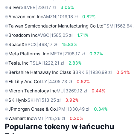
Silver
SILVER
236,17 zł
3.05%
Amazon.com Inc
AMZN
1019,18 zł
0.82%
Taiwan Semiconductor Manufacturing Co Ltd
TSM
1562,64 
Broadcom Inc
AVGO
1585,05 zł
1.71%
SpaceX
SPCX
498,17 zł
15.83%
Meta Platforms, Inc.
META
2198,17 zł
0.37%
Tesla, Inc.
TSLA
1222,21 zł
2.83%
Berkshire Hathaway Inc Class B
BRK.B
1936,99 zł
0.54%
Eli Lilly And Co
LLY
4405,73 zł
0.52%
Micron Technology Inc
MU
3269,12 zł
0.44%
SK Hynix
SKHY
513,25 zł
3.92%
JPmorgan Chase & Co
JPM
1330,49 zł
0.34%
Walmart Inc
WMT
415,26 zł
0.20%
Popularne tokeny w łańcuchu