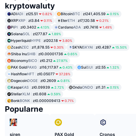
kryptowaluty
ADI
ADI
zł25.51
Bitcoin
BTC
zł241,405.59
0.82%
0.15%
XRP
XRP
zł3.84
Eter
ETH
zł7,120.58
0.11%
0.21%
Pi
PI
zł0.3402
Cardano
ADA
zł0.7416
4.13%
1.49%
Solana
SOL
zł277.87
1.89%
Hyperliquid
HYPE
zł202.18
3.80%
Zcash
ZEC
zł1,878.55
SKYAI
SKYAI
zł0.4287
0.30%
15.50%
Shiba Inu
SHIB
zł0.00001736
0.65%
Biconomy
BICO
zł0.212
27.97%
PAX Gold
PAXG
zł16,117.97
Sui
SUI
zł2.55
0.43%
1.32%
Hashflow
HFT
zł0.05077
37.28%
Dogecoin
DOGE
zł0.2609
0.81%
Kaspa
KAS
zł0.09939
Ondo
ONDO
zł1.31
2.72%
0.15%
Stellar
XLM
zł0.608
0.59%
Bonk
BONK
zł0.000009413
0.71%
Popularne
siren
PAX Gold
Cronos