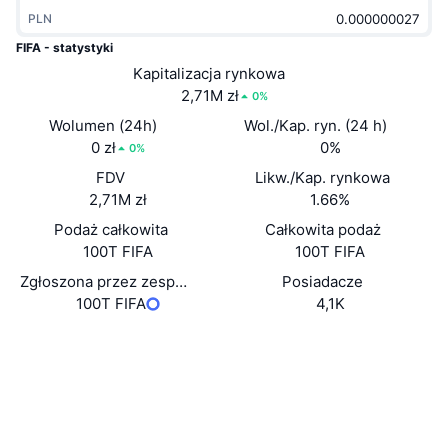
Popularne
Krypto ETF
PLN
Baza wiedzy
CMC MCP
FIFA - statystyki
Nowy
Fundusze ETF na Bitcoin
Kapitalizacja rynkowa
x402
Aktualności
2,71M zł
0%
Krypto
Fundusze ETF na Eter
Wolumen (24h)
Wol./Kap. ryn. (24 h)
Academy
0 zł
0%
0%
Polityka
Analiza techniczna
FDV
Likw./Kap. rynkowa
Badania
2,71M zł
1.66%
Sporty
RSI
Filmy
Podaż całkowita
Całkowita podaż
100T FIFA
100T FIFA
Finanse
MACD
Słowniczek
Zgłoszona przez zespół podaż w obiegu
Posiadacze
100T FIFA
4,1K
Technologia
Instrumenty pochodne
Kampanie
Strona internetowa
Website
Media społ.
NFT
Przegląd
Airdropy
Kontrakty
0x6664...cAF304
Ogólne statystyki NFT
Explorer
etherscan.io
Likwidacje
Nagrody w postaci diamentów
Wallets