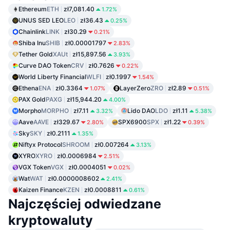
Ethereum
ETH
zł7,081.40
1.72%
UNUS SED LEO
LEO
zł36.43
0.25%
Chainlink
LINK
zł30.29
0.21%
Shiba Inu
SHIB
zł0.00001797
2.83%
Tether Gold
XAUt
zł15,897.56
3.93%
Curve DAO Token
CRV
zł0.7626
0.22%
World Liberty Financial
WLFI
zł0.1997
1.54%
Ethena
ENA
zł0.3364
LayerZero
ZRO
zł2.89
1.07%
0.51%
PAX Gold
PAXG
zł15,944.20
4.00%
Morpho
MORPHO
zł7.11
Lido DAO
LDO
zł1.11
3.32%
5.38%
Aave
AAVE
zł329.67
SPX6900
SPX
zł1.22
2.80%
0.39%
Sky
SKY
zł0.2111
1.35%
Niftyx Protocol
SHROOM
zł0.007264
3.13%
XYRO
XYRO
zł0.0006984
2.51%
VGX Token
VGX
zł0.0004051
0.02%
Wat
WAT
zł0.0000008602
2.41%
Kaizen Finance
KZEN
zł0.0008811
0.61%
Najczęściej odwiedzane
kryptowaluty