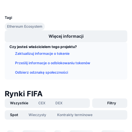
Nadchodzące wyprzedaże
UCID
Stopy finansowania
36523
Ucz się i zarabiaj
Tagi
Ethereum Ecosystem
Kalendarze
Więcej informacji
Kalendarz ICO
Czy jesteś właścicielem tego projektu?
Zaktualizuj informacje o tokenie
Kalendarz wydarzeń
Prześlij informacje o odblokowaniu tokenów
Odbierz odznakę społeczności
Rynki FIFA
Wszystkie
CEX
DEX
Filtry
Spot
Wieczysty
Kontrakty terminowe