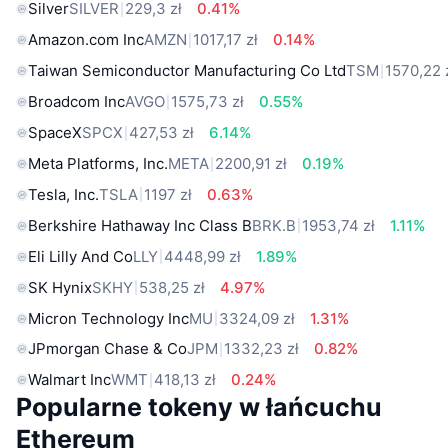
Silver
SILVER
229,3 zł
0.41%
Amazon.com Inc
AMZN
1017,17 zł
0.14%
Taiwan Semiconductor Manufacturing Co Ltd
TSM
1570,22 
Broadcom Inc
AVGO
1575,73 zł
0.55%
SpaceX
SPCX
427,53 zł
6.14%
Meta Platforms, Inc.
META
2200,91 zł
0.19%
Tesla, Inc.
TSLA
1197 zł
0.63%
Berkshire Hathaway Inc Class B
BRK.B
1953,74 zł
1.11%
Eli Lilly And Co
LLY
4448,99 zł
1.89%
SK Hynix
SKHY
538,25 zł
4.97%
Micron Technology Inc
MU
3324,09 zł
1.31%
JPmorgan Chase & Co
JPM
1332,23 zł
0.82%
Walmart Inc
WMT
418,13 zł
0.24%
Popularne tokeny w łańcuchu
Ethereum