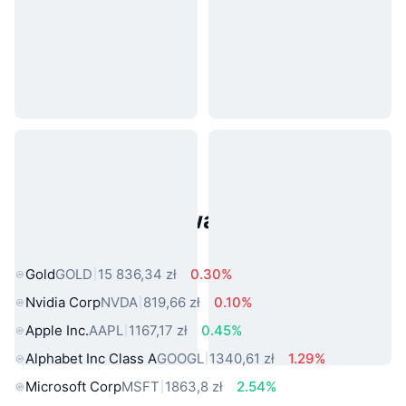
Popularne aktywa ze świata
rzeczywistego
Gold
GOLD
15 836,34 zł
0.30%
Nvidia Corp
NVDA
819,66 zł
0.10%
Apple Inc.
AAPL
1167,17 zł
0.45%
Alphabet Inc Class A
GOOGL
1340,61 zł
1.29%
Microsoft Corp
MSFT
1863,8 zł
2.54%