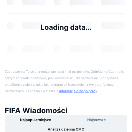
Loading data...
Zastrzeżenie: Ta strona może zawierać linki partnerskie. CoinMarketCap może
otrzymać środki finansowe, jeśli odwiedzisz linki partnerskie i podejmiesz
określone działania, takie jak rejestracja i transakcje na tych platformach
partnerskich. Zapoznaj się z sekcją
Informacje o współpracy
.
FIFA Wiadomości
Najpopularniejsze
Najnowsze
Analiza dzienna CMC