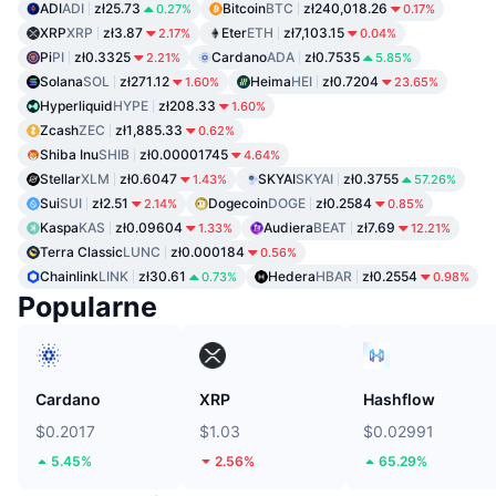
ADI
ADI
zł25.73
Bitcoin
BTC
zł240,018.26
0.27%
0.17%
XRP
XRP
zł3.87
Eter
ETH
zł7,103.15
2.17%
0.04%
Pi
PI
zł0.3325
Cardano
ADA
zł0.7535
2.21%
5.85%
Solana
SOL
zł271.12
Heima
HEI
zł0.7204
1.60%
23.65%
Hyperliquid
HYPE
zł208.33
1.60%
Zcash
ZEC
zł1,885.33
0.62%
Shiba Inu
SHIB
zł0.00001745
4.64%
Stellar
XLM
zł0.6047
SKYAI
SKYAI
zł0.3755
1.43%
57.26%
Sui
SUI
zł2.51
Dogecoin
DOGE
zł0.2584
2.14%
0.85%
Kaspa
KAS
zł0.09604
Audiera
BEAT
zł7.69
1.33%
12.21%
Terra Classic
LUNC
zł0.000184
0.56%
Chainlink
LINK
zł30.61
Hedera
HBAR
zł0.2554
0.73%
0.98%
Popularne
Cardano
XRP
Hashflow
$0.2017
$1.03
$0.02991
5.45%
2.56%
65.29%