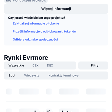
Real World Assets Protocols
Nadchodzące wyprzedaże
Stopy finansowania
Ucz się i zarabiaj
Więcej informacji
Czy jesteś właścicielem tego projektu?
Kalendarze
Zaktualizuj informacje o tokenie
Prześlij informacje o odblokowaniu tokenów
Kalendarz ICO
Odbierz odznakę społeczności
Kalendarz wydarzeń
Rynki Evrmore
Wszystkie
CEX
DEX
Filtry
Spot
Wieczysty
Kontrakty terminowe