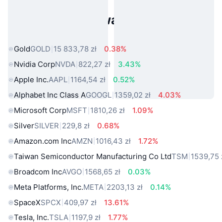
Popularne aktywa ze świata
rzeczywistego
Gold
GOLD
15 833,78 zł
0.38%
Nvidia Corp
NVDA
822,27 zł
3.43%
Apple Inc.
AAPL
1164,54 zł
0.52%
Alphabet Inc Class A
GOOGL
1359,02 zł
4.03%
Microsoft Corp
MSFT
1810,26 zł
1.09%
Silver
SILVER
229,8 zł
0.68%
Amazon.com Inc
AMZN
1016,43 zł
1.72%
Taiwan Semiconductor Manufacturing Co Ltd
TSM
1539,75 
Broadcom Inc
AVGO
1568,65 zł
0.03%
Meta Platforms, Inc.
META
2203,13 zł
0.14%
SpaceX
SPCX
409,97 zł
13.61%
Tesla, Inc.
TSLA
1197,9 zł
1.77%