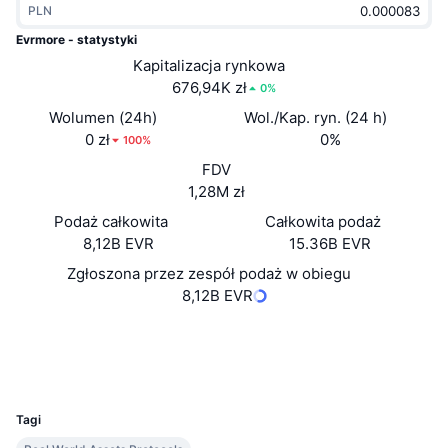
PLN
Popularne
Krypto ETF
Baza wiedzy
CMC MCP
Evrmore - statystyki
Nowy
Kapitalizacja rynkowa
Fundusze ETF na Bitcoin
x402
Aktualności
676,94K zł
0%
Krypto
Fundusze ETF na Eter
Wolumen (24h)
Wol./Kap. ryn. (24 h)
Academy
0 zł
0%
100%
Polityka
FDV
Analiza techniczna
Badania
1,28M zł
Sporty
Podaż całkowita
Całkowita podaż
RSI
Filmy
8,12B EVR
15.36B EVR
Finanse
MACD
Zgłoszona przez zespół podaż w obiegu
Słowniczek
8,12B EVR
Technologia
Strona internetowa
Website
Whitepaper
Instrumenty pochodne
Kampanie
Media społ.
NFT
UCID
Przegląd
Airdropy
31424
Ogólne statystyki NFT
Tagi
Likwidacje
Nagrody w postaci diamentów