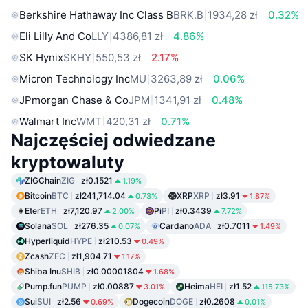
Berkshire Hathaway Inc Class B
BRK.B
1934,28 zł
0.32%
Eli Lilly And Co
LLY
4386,81 zł
4.86%
SK Hynix
SKHY
550,53 zł
2.17%
Micron Technology Inc
MU
3263,89 zł
0.06%
JPmorgan Chase & Co
JPM
1341,91 zł
0.48%
Walmart Inc
WMT
420,31 zł
0.71%
Najczęściej odwiedzane
kryptowaluty
ZIGChain
ZIG
zł0.1521
1.19%
Bitcoin
BTC
zł241,714.04
XRP
XRP
zł3.91
0.73%
1.87%
Eter
ETH
zł7,120.97
Pi
PI
zł0.3439
2.00%
7.72%
Solana
SOL
zł276.35
Cardano
ADA
zł0.7011
0.07%
1.49%
Hyperliquid
HYPE
zł210.53
0.49%
Zcash
ZEC
zł1,904.71
1.17%
Shiba Inu
SHIB
zł0.00001804
1.68%
Pump.fun
PUMP
zł0.00887
Heima
HEI
zł1.52
3.01%
115.73%
Sui
SUI
zł2.56
Dogecoin
DOGE
zł0.2608
0.69%
0.01%