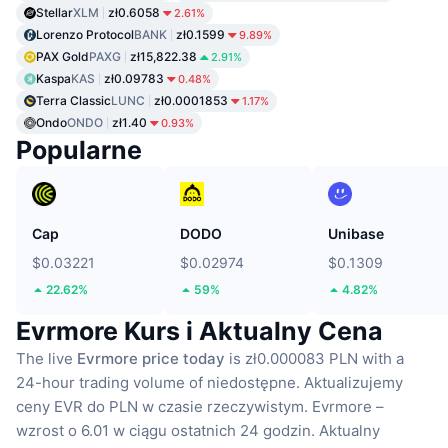
Stellar
XLM
zł0.6058
2.61%
Lorenzo Protocol
BANK
zł0.1599
9.89%
PAX Gold
PAXG
zł15,822.38
2.91%
Kaspa
KAS
zł0.09783
0.48%
Terra Classic
LUNC
zł0.0001853
1.17%
Ondo
ONDO
zł1.40
0.93%
Popularne
Cap
DODO
Unibase
$0.03221
$0.02974
$0.1309
22.62%
59%
4.82%
Evrmore Kurs i Aktualny Cena
The live
Evrmore price today
is zł0.000083 PLN with a
24-hour trading volume of niedostępne.
Aktualizujemy
ceny EVR do PLN w czasie rzeczywistym.
Evrmore –
wzrost o 6.01 w ciągu ostatnich 24 godzin.
Aktualny