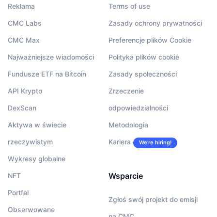
Reklama
Terms of use
CMC Labs
Zasady ochrony prywatności
CMC Max
Preferencje plików Cookie
Najważniejsze wiadomości
Polityka plików cookie
Fundusze ETF na Bitcoin
Zasady społeczności
API Krypto
Zrzeczenie
DexScan
odpowiedzialności
Aktywa w świecie
Metodologia
rzeczywistym
Kariera
We’re hiring!
Wykresy globalne
Wsparcie
NFT
Portfel
Zgłoś swój projekt do emisji
Obserwowane
na CMC