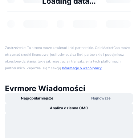
Loading data...
Zastrzeżenie: Ta strona może zawierać linki partnerskie. CoinMarketCap może
otrzymać środki finansowe, jeśli odwiedzisz linki partnerskie i podejmiesz
określone działania, takie jak rejestracja i transakcje na tych platformach
partnerskich. Zapoznaj się z sekcją
Informacje o współpracy
.
Evrmore Wiadomości
Najpopularniejsze
Najnowsze
Analiza dzienna CMC