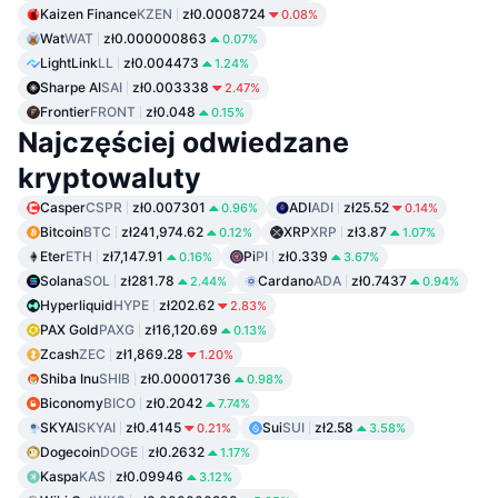
Kaizen Finance
KZEN
zł0.0008724
0.08%
Wat
WAT
zł0.000000863
0.07%
LightLink
LL
zł0.004473
1.24%
Sharpe AI
SAI
zł0.003338
2.47%
Frontier
FRONT
zł0.048
0.15%
Najczęściej odwiedzane
kryptowaluty
Casper
CSPR
zł0.007301
ADI
ADI
zł25.52
0.96%
0.14%
Bitcoin
BTC
zł241,974.62
XRP
XRP
zł3.87
0.12%
1.07%
Eter
ETH
zł7,147.91
Pi
PI
zł0.339
0.16%
3.67%
Solana
SOL
zł281.78
Cardano
ADA
zł0.7437
2.44%
0.94%
Hyperliquid
HYPE
zł202.62
2.83%
PAX Gold
PAXG
zł16,120.69
0.13%
Zcash
ZEC
zł1,869.28
1.20%
Shiba Inu
SHIB
zł0.00001736
0.98%
Biconomy
BICO
zł0.2042
7.74%
SKYAI
SKYAI
zł0.4145
Sui
SUI
zł2.58
0.21%
3.58%
Dogecoin
DOGE
zł0.2632
1.17%
Kaspa
KAS
zł0.09946
3.12%