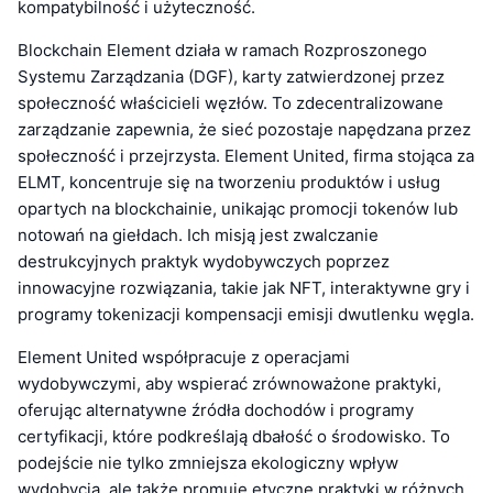
kompatybilność i użyteczność.
Blockchain Element działa w ramach Rozproszonego
Systemu Zarządzania (DGF), karty zatwierdzonej przez
społeczność właścicieli węzłów. To zdecentralizowane
zarządzanie zapewnia, że sieć pozostaje napędzana przez
społeczność i przejrzysta. Element United, firma stojąca za
ELMT, koncentruje się na tworzeniu produktów i usług
opartych na blockchainie, unikając promocji tokenów lub
notowań na giełdach. Ich misją jest zwalczanie
destrukcyjnych praktyk wydobywczych poprzez
innowacyjne rozwiązania, takie jak NFT, interaktywne gry i
programy tokenizacji kompensacji emisji dwutlenku węgla.
Element United współpracuje z operacjami
wydobywczymi, aby wspierać zrównoważone praktyki,
oferując alternatywne źródła dochodów i programy
certyfikacji, które podkreślają dbałość o środowisko. To
podejście nie tylko zmniejsza ekologiczny wpływ
wydobycia, ale także promuje etyczne praktyki w różnych