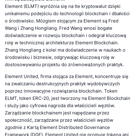
Element (ELMT) wyróżnia się na tle kryptowalut dzięki
unikalnemu podejściu do technologii blockchain i dbałości
o środowisko. Mózgiem stojącym za Element są Fred
Wang i Zhang Hongliang. Fred Wang wnosi bogate
doświadczenie w rozwoju blockchain i odegrał kluczową
rolę w technicznej architekturze Element Blockchain.
Zhang Hongliang z kolei ma doświadczenie w naukach o
środowisku i biznesie, odgrywając kluczową rolę w
dostosowywaniu projektu do zrównoważonych praktyk.
Element United, firma stojąca za Element, koncentruje się
na zwalczaniu destrukcyjnych praktyk wydobywczych
poprzez innowacyjne rozwiązania blockchain. Token
ELMT, token ERC-20, jest tworzony na Element Blockchain
i służy jako cyfrowa nagroda dla właścicieli węzłów.
Zarządzanie blockchainem jest napędzane przez
społeczność, zarządzane przez właścicieli węzłów
zgodnie z Kartą Element Distributed Governance
Framework (DGF). Element United nie promuje tokena ani