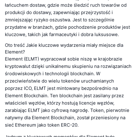
łańcuchem dostaw, gdzie może śledzić ruch towarów od
produkcji do dostawy, zapewniając przejrzystość i
zmniejszając ryzyko oszustwa. Jest to szczególnie
przydatne w branżach, gdzie pochodzenie produktów jest
kluczowe, takich jak farmaceutyki i dobra luksusowe.
Oto treść Jakie kluczowe wydarzenia miały miejsce dla
Element?
Element (ELMT) wypracował sobie niszę w krajobrazie
kryptowalut dzięki unikalnemu skupieniu na rozwiązaniach
środowiskowych i technologii blockchain. W
przeciwieństwie do wielu tokenów uruchamianych
poprzez ICO, ELMT jest mintowany bezpośrednio na
Element Blockchain. Ten blockchain jest zasilany przez
właścicieli węzłów, którzy hostują licencje węzłów,
zarabiając ELMT jako cyfrową nagrodę. Token, pierwotnie
natywny dla Element Blockchain, został przeniesiony na
sieć Ethereum jako token ERC-20.
Jednym z kluczowych momentów dla Element było