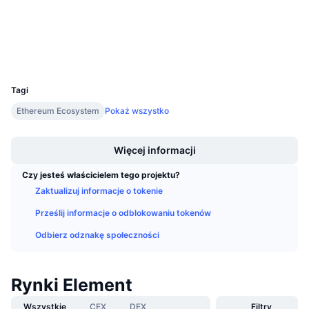
Nadchodzące wyprzedaże
etherscan.io
Stopy finansowania
Explorer
Ucz się i zarabiaj
Wallets
UCID
Kalendarze
28368
Tagi
Kalendarz ICO
Ethereum Ecosystem
Pokaż wszystko
Boost
Kalendarz wydarzeń
Więcej informacji
Czy jesteś właścicielem tego projektu?
Zaktualizuj informacje o tokenie
Prześlij informacje o odblokowaniu tokenów
Odbierz odznakę społeczności
Rynki Element
Wszystkie
CEX
DEX
Filtry