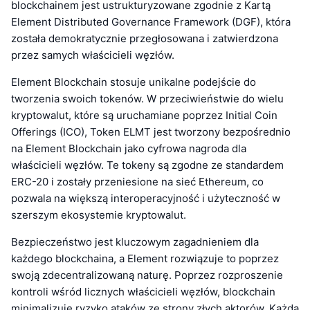
blockchainem jest ustrukturyzowane zgodnie z Kartą
Element Distributed Governance Framework (DGF), która
została demokratycznie przegłosowana i zatwierdzona
przez samych właścicieli węzłów.
Element Blockchain stosuje unikalne podejście do
tworzenia swoich tokenów. W przeciwieństwie do wielu
kryptowalut, które są uruchamiane poprzez Initial Coin
Offerings (ICO), Token ELMT jest tworzony bezpośrednio
na Element Blockchain jako cyfrowa nagroda dla
właścicieli węzłów. Te tokeny są zgodne ze standardem
ERC-20 i zostały przeniesione na sieć Ethereum, co
pozwala na większą interoperacyjność i użyteczność w
szerszym ekosystemie kryptowalut.
Bezpieczeństwo jest kluczowym zagadnieniem dla
każdego blockchaina, a Element rozwiązuje to poprzez
swoją zdecentralizowaną naturę. Poprzez rozproszenie
kontroli wśród licznych właścicieli węzłów, blockchain
minimalizuje ryzyko ataków ze strony złych aktorów. Każda