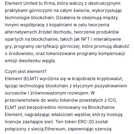
Element United to firma, która walczy z destrukcyjnymi
praktykami górniczymi na całym świecie, wykorzystując
technologie blockchain. Działania te obejmują między
innymi współpracę z kopalniami w celu tworzenia
alternatywnych źródeł dochodu, tworzenie produktów
opartych na blockchainie, takich jak NFT i interaktywne
gry, programy certyfikacji górniczej, które promują dbałość
o środowisko, oraz tokenizowane programy kompensacji
emisji dwutlenku węgla.
Czym jest element?
Element (ELMT) wyróżnia się w krajobrazie kryptowalut,
łącząc technologię blockchain z etycznym pozyskiwaniem
surowców i zrównoważonym rozwojem. W
przeciwieństwie do wielu tokenów powstałych z ICO,
ELMT jest bezpośrednio mintowany na Blockchainie
Element, nagradzając właścicieli węzłów, którzy hostują
licencje zasilające sieć. Ten token ERC-20 został
połączony z siecią Ethereum, zapewniając szerszą