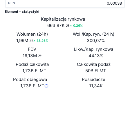
PLN
Popularne
Krypto ETF
Baza wiedzy
CMC MCP
Element - statystyki
Nowy
Kapitalizacja rynkowa
Fundusze ETF na Bitcoin
x402
Aktualności
663,87K zł
0.26%
Krypto
Fundusze ETF na Eter
Wolumen (24h)
Wol./Kap. ryn. (24 h)
Academy
1,99M zł
300,07%
38.26%
Polityka
FDV
Likw./Kap. rynkowa
Analiza techniczna
Badania
19,13M zł
44.13%
Sporty
Podaż całkowita
Całkowita podaż
RSI
Filmy
1,73B ELMT
50B ELMT
Finanse
MACD
Podaż obiegowa
Posiadacze
Słowniczek
1,73B ELMT
11,34K
Technologia
Strona internetowa
Website
Whitepaper
Instrumenty pochodne
Kampanie
NFT
Media społ.
Przegląd
Airdropy
Kontrakty
Ogólne statystyki NFT
0x600D...1bFd3f
Likwidacje
3.3
Nagrody w postaci diamentów
Ocena (CertiK)