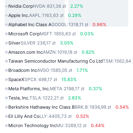
Nvidia Corp
NVDA
831,36 zł
2.27%
Apple Inc.
AAPL
1163,63 zł
0.29%
Alphabet Inc Class A
GOOGL
1318,11 zł
0.96%
Microsoft Corp
MSFT
1855,63 zł
0.03%
Silver
SILVER
236,17 zł
3.05%
Amazon.com Inc
AMZN
1019,18 zł
0.82%
Taiwan Semiconductor Manufacturing Co Ltd
TSM
1562,64 
Broadcom Inc
AVGO
1585,05 zł
1.71%
SpaceX
SPCX
498,17 zł
15.83%
Meta Platforms, Inc.
META
2198,17 zł
0.37%
Tesla, Inc.
TSLA
1222,21 zł
2.83%
Berkshire Hathaway Inc Class B
BRK.B
1936,99 zł
0.54%
Eli Lilly And Co
LLY
4405,73 zł
0.52%
Micron Technology Inc
MU
3269,12 zł
0.44%