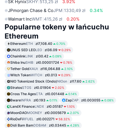
SK Hynix
SKHY
513,25 zł
3.92%
JPmorgan Chase & Co
JPM
1330,49 zł
0.34%
Walmart Inc
WMT
415,26 zł
0.20%
Popularne tokeny w łańcuchu
Ethereum
Ethereum
ETH
zł7,108.40
0.70%
UNUS SED LEO
LEO
zł36.09
0.29%
Chainlink
LINK
zł30.42
0.09%
Shiba Inu
SHIB
zł0.00001724
0.78%
Tether Gold
XAUt
zł16,064.88
2.10%
Witch Token
WITCH
zł0.013
0.29%
NIO Tokenized Stock (Ondo)
NIOon
zł17.60
2.62%
Stratos
STOS
zł0.01904
2.02%
Cross The Ages
CTA
zł0.001448
0.14%
Bware
INFRA
zł0.193
Zap
ZAP
zł0.003055
0.11%
0.08%
LandX Finance
LNDX
zł0.05187
1.10%
MoonDAO
MOONEY
zł0.0005679
2.07%
RioDeFi
RFUEL
zł0.002271
58.32%
Didi Bam Bam
DDBAM
zł0.03445
4.28%