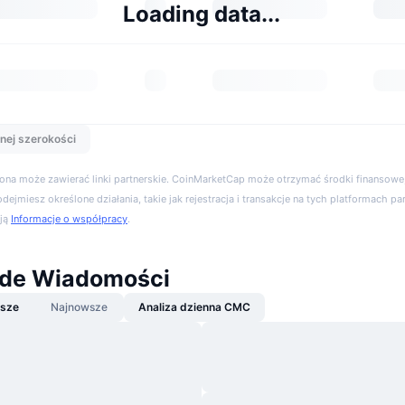
Loading data...
nej szerokości
trona może zawierać linki partnerskie. CoinMarketCap może otrzymać środki finansowe,
podejmiesz określone działania, takie jak rejestracja i transakcje na tych platformach pa
cją
Informacje o współpracy
.
ade Wiadomości
jsze
Najnowsze
Analiza dzienna CMC