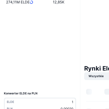
274,11M ELDE
12,85K
Website
Strona internetowa
Whitepaper
Media społ.
0x799a...7a872b
Kontrakty
4.0
Ocena (CertiK)
Audits
bscscan.com
Rynki E
Explorer
Wszystkie
Wallets
UCID
36379
Konwerter ELDE na PLN
ELDE
PLN