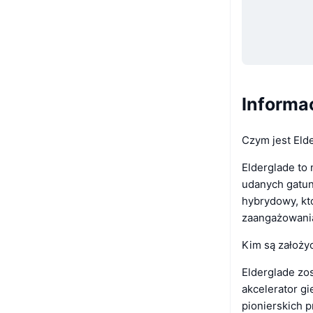
Informac
Czym jest Eld
Elderglade to
udanych gatun
hybrydowy, któ
zaangażowani
Kim są założy
Elderglade zo
akcelerator g
pionierskich p