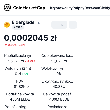
Kryptowaluty
Pulpity
DexScan
Giełdy
Elderglade
ELDE
1K
#3579
0,0002045 zł
0.79%
(
24h
)
Kapitalizacja rynkowa
Odblokowana kap. rynkowa
56,07K zł
56,07K zł
0.79%
Wolumen (24h)
Wol./Kap. ryn. (24 h)
0 zł
0%
0%
FDV
Likw./Kap. rynkowa
81,82K zł
40.88%
Podaż całkowita
Całkowita podaż
400M ELDE
400M ELDE
Podaż obiegowa
Posiadacze