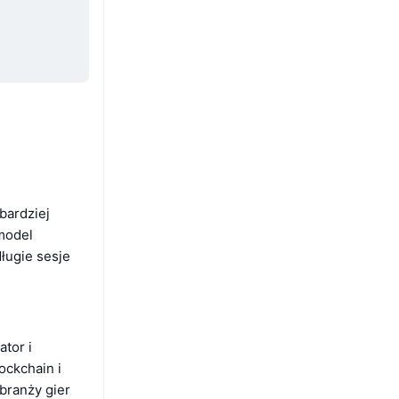
bardziej
model
ługie sesje
tor i
ockchain i
 branży gier