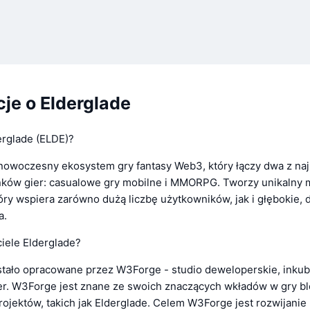
je o Elderglade
erglade (ELDE)?
 nowoczesny ekosystem gry fantasy Web3, który łączy dwa z naj
ków gier: casualowe gry mobilne i MMORPG. Tworzy unikalny 
ry wspiera zarówno dużą liczbę użytkowników, jak i głębokie, d
a.
ciele Elderglade?
stało opracowane przez W3Forge - studio deweloperskie, inkuba
ier. W3Forge jest znane ze swoich znaczących wkładów w gry bl
rojektów, takich jak Elderglade. Celem W3Forge jest rozwijanie