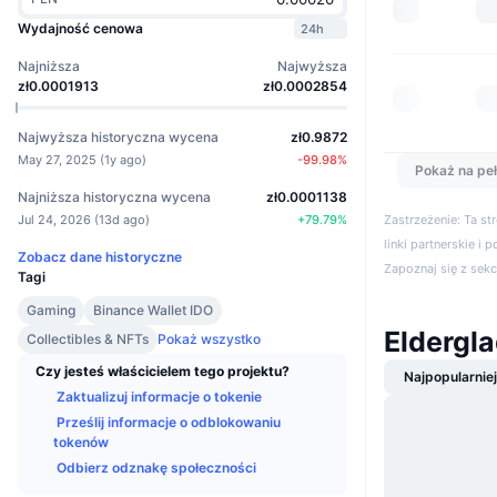
Wydajność cenowa
24h
Najniższa
Najwyższa
zł0.0001913
zł0.0002854
Najwyższa historyczna wycena
zł0.9872
May 27, 2025
(
1y ago
)
-99.98
%
Pokaż na peł
Najniższa historyczna wycena
zł0.0001138
Jul 24, 2026
(
13d ago
)
+
79.79
%
Zastrzeżenie: Ta s
linki partnerskie i 
Zobacz dane historyczne
Zapoznaj się z sek
Tagi
Gaming
Binance Wallet IDO
Eldergl
Collectibles & NFTs
Pokaż wszystko
Czy jesteś właścicielem tego projektu?
Najpopularnie
Zaktualizuj informacje o tokenie
Prześlij informacje o odblokowaniu
tokenów
Odbierz odznakę społeczności