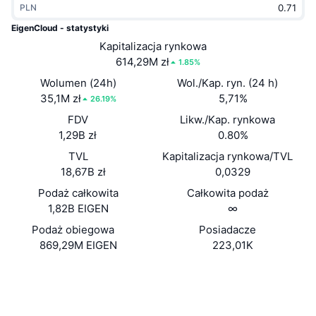
PLN
Popularne
Krypto ETF
Baza wiedzy
CMC MCP
EigenCloud - statystyki
Nowy
Kapitalizacja rynkowa
Fundusze ETF na Bitcoin
x402
Aktualności
614,29M zł
1.85%
Krypto
Fundusze ETF na Eter
Wolumen (24h)
Wol./Kap. ryn. (24 h)
Academy
35,1M zł
5,71%
26.19%
Polityka
FDV
Likw./Kap. rynkowa
Analiza techniczna
Badania
1,29B zł
0.80%
Sporty
TVL
Kapitalizacja rynkowa/TVL
RSI
Filmy
18,67B zł
0,0329
Finanse
MACD
Podaż całkowita
Całkowita podaż
Słowniczek
1,82B EIGEN
∞
Technologia
Podaż obiegowa
Posiadacze
Instrumenty pochodne
Kampanie
869,29M EIGEN
223,01K
NFT
Przegląd
Strona internetowa
Airdropy
Website
Whitepaper
Media społ.
Ogólne statystyki NFT
Likwidacje
Nagrody w postaci diamentów
Kontrakty
0xec53...061F83