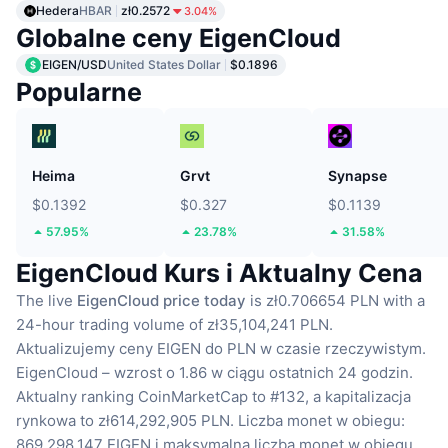
Hedera
HBAR
zł0.2572
3.04%
Globalne ceny EigenCloud
EIGEN/USD
United States Dollar
$0.1896
Popularne
Heima
Grvt
Synapse
$0.1392
$0.327
$0.1139
57.95%
23.78%
31.58%
EigenCloud Kurs i Aktualny Cena
The live
EigenCloud price today
is zł0.706654 PLN with a
24-hour trading volume of zł35,104,241 PLN.
Aktualizujemy ceny EIGEN do PLN w czasie rzeczywistym.
EigenCloud – wzrost o 1.86 w ciągu ostatnich 24 godzin.
Aktualny ranking CoinMarketCap to #132, a kapitalizacja
rynkowa to zł614,292,905 PLN.
Liczba monet w obiegu:
869,298,147 EIGEN
i maksymalna liczba monet w obiegu