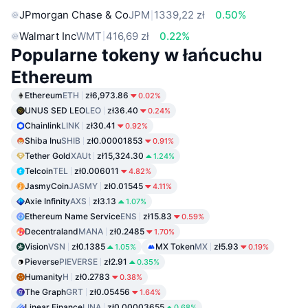
JPmorgan Chase & Co
JPM
1339,22 zł
0.50%
Walmart Inc
WMT
416,69 zł
0.22%
Popularne tokeny w łańcuchu
Ethereum
Ethereum
ETH
zł6,973.86
0.02%
UNUS SED LEO
LEO
zł36.40
0.24%
Chainlink
LINK
zł30.41
0.92%
Shiba Inu
SHIB
zł0.00001853
0.91%
Tether Gold
XAUt
zł15,324.30
1.24%
Telcoin
TEL
zł0.006011
4.82%
JasmyCoin
JASMY
zł0.01545
4.11%
Axie Infinity
AXS
zł3.13
1.07%
Ethereum Name Service
ENS
zł15.83
0.59%
Decentraland
MANA
zł0.2485
1.70%
Vision
VSN
zł0.1385
MX Token
MX
zł5.93
1.05%
0.19%
Pieverse
PIEVERSE
zł2.91
0.35%
Humanity
H
zł0.2783
0.38%
The Graph
GRT
zł0.05456
1.64%
Linear Finance
LINA
zł0.00003655
0.68%