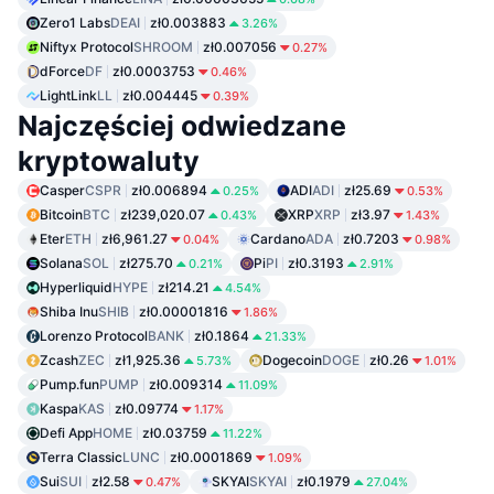
Zero1 Labs
DEAI
zł0.003883
3.26%
Niftyx Protocol
SHROOM
zł0.007056
0.27%
dForce
DF
zł0.0003753
0.46%
LightLink
LL
zł0.004445
0.39%
Najczęściej odwiedzane
kryptowaluty
Casper
CSPR
zł0.006894
ADI
ADI
zł25.69
0.25%
0.53%
Bitcoin
BTC
zł239,020.07
XRP
XRP
zł3.97
0.43%
1.43%
Eter
ETH
zł6,961.27
Cardano
ADA
zł0.7203
0.04%
0.98%
Solana
SOL
zł275.70
Pi
PI
zł0.3193
0.21%
2.91%
Hyperliquid
HYPE
zł214.21
4.54%
Shiba Inu
SHIB
zł0.00001816
1.86%
Lorenzo Protocol
BANK
zł0.1864
21.33%
Zcash
ZEC
zł1,925.36
Dogecoin
DOGE
zł0.26
5.73%
1.01%
Pump.fun
PUMP
zł0.009314
11.09%
Kaspa
KAS
zł0.09774
1.17%
Defi App
HOME
zł0.03759
11.22%
Terra Classic
LUNC
zł0.0001869
1.09%
Sui
SUI
zł2.58
SKYAI
SKYAI
zł0.1979
0.47%
27.04%