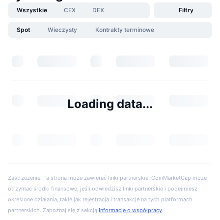
Wszystkie
CEX
DEX
Filtry
Spot
Wieczysty
Kontrakty terminowe
Loading data...
Zastrzeżenie: Ta strona może zawierać linki partnerskie. CoinMarketCap może
otrzymać środki finansowe, jeśli odwiedzisz linki partnerskie i podejmiesz
określone działania, takie jak rejestracja i transakcje na tych platformach
partnerskich. Zapoznaj się z sekcją
Informacje o współpracy
.