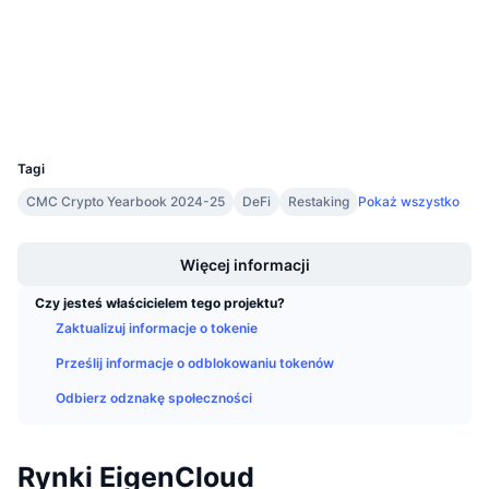
4.4
Nadchodzące wyprzedaże
Ocena (CertiK)
Stopy finansowania
Ucz się i zarabiaj
etherscan.io
Explorer
Kalendarze
Wallets
UCID
30494
Kalendarz ICO
Tagi
CMC Crypto Yearbook 2024-25
DeFi
Restaking
Pokaż wszystko
Kalendarz wydarzeń
Boost
Więcej informacji
Czy jesteś właścicielem tego projektu?
Zaktualizuj informacje o tokenie
Prześlij informacje o odblokowaniu tokenów
Odbierz odznakę społeczności
Rynki EigenCloud