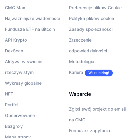
CMC Max
Preferencje plików Cookie
Najważniejsze wiadomości
Polityka plików cookie
Fundusze ETF na Bitcoin
Zasady społeczności
API Krypto
Zrzeczenie
DexScan
odpowiedzialności
Aktywa w świecie
Metodologia
rzeczywistym
Kariera
We’re hiring!
Wykresy globalne
Wsparcie
NFT
Portfel
Zgłoś swój projekt do emisji
Obserwowane
na CMC
Bazgroły
Formularz zapytania
Mapa strony