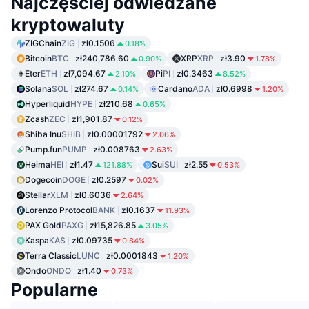
Najczęściej odwiedzane
kryptowaluty
ZIGChain
ZIG
zł0.1506
0.18%
Bitcoin
BTC
zł240,786.60
XRP
XRP
zł3.90
0.90%
1.78%
Eter
ETH
zł7,094.67
Pi
PI
zł0.3463
2.10%
8.52%
Solana
SOL
zł274.67
Cardano
ADA
zł0.6998
0.14%
1.20%
Hyperliquid
HYPE
zł210.68
0.65%
Zcash
ZEC
zł1,901.87
0.12%
Shiba Inu
SHIB
zł0.00001792
2.06%
Pump.fun
PUMP
zł0.008763
2.63%
Heima
HEI
zł1.47
Sui
SUI
zł2.55
121.88%
0.53%
Dogecoin
DOGE
zł0.2597
0.02%
Stellar
XLM
zł0.6036
2.64%
Lorenzo Protocol
BANK
zł0.1637
11.93%
PAX Gold
PAXG
zł15,826.85
3.05%
Kaspa
KAS
zł0.09735
0.84%
Terra Classic
LUNC
zł0.0001843
1.20%
Ondo
ONDO
zł1.40
0.73%
Popularne