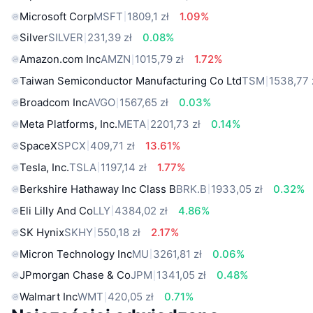
Microsoft Corp
MSFT
1809,1 zł
1.09%
Silver
SILVER
231,39 zł
0.08%
Amazon.com Inc
AMZN
1015,79 zł
1.72%
Taiwan Semiconductor Manufacturing Co Ltd
TSM
1538,77 
Broadcom Inc
AVGO
1567,65 zł
0.03%
Meta Platforms, Inc.
META
2201,73 zł
0.14%
SpaceX
SPCX
409,71 zł
13.61%
Tesla, Inc.
TSLA
1197,14 zł
1.77%
Berkshire Hathaway Inc Class B
BRK.B
1933,05 zł
0.32%
Eli Lilly And Co
LLY
4384,02 zł
4.86%
SK Hynix
SKHY
550,18 zł
2.17%
Micron Technology Inc
MU
3261,81 zł
0.06%
JPmorgan Chase & Co
JPM
1341,05 zł
0.48%
Walmart Inc
WMT
420,05 zł
0.71%