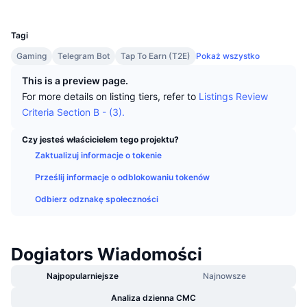
Najlepsi Traderzy
Artykuły
Wpływy/odpływy na giełdy
DEX API
Przelicznik
UCID
Tabele liderów
Spot
33492
Sentyment
Tagi
Biznes
Newsletter
Wskaźniki
Popularne
Instrumenty pochodne
Gaming
Telegram Bot
Tap To Earn (T2E)
Pokaż wszystko
Cennik
CMC Launch
Nadchodzące
Indeks strachu i chciwości.
This is a preview page.
For more details on listing tiers, refer to
Listings Review
Zasoby
CMC Labs
Ostatnio dodane
Criteria Section B - (3).
Indeks sezonu Altcoinów
CMC Max
Czy jesteś właścicielem tego projektu?
Wzrosty i spadki
Wskaźniki cyklu rynkowego
Dokumentacja
Zaktualizuj informacje o tokenie
Najważniejsze wiadomości
Najczęściej wyświetlane
Prześlij informacje o odblokowaniu tokenów
Dominacja Bitcoina
Często zadawane pytania
Odbierz odznakę społeczności
Bot Telegramu
Nastawienie społeczności
CoinMarketCap 20 Index
Integracje AI
Reklama
Ranking łańcuchów
CoinMarketCap 100 Index
Dogiators Wiadomości
CMC Hub Agentów
Najpopularniejsze
Najnowsze
Rynki predykcyjne
Przepływy ETF
Widżety na stronę
Rynek Umiejętności
Analiza dzienna CMC