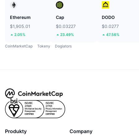
Ethereum
Cap
DODO
$1,905.01
$0.03227
$0.0277
2.05%
23.49%
47.56%
CoinMarketCap
Tokeny
Dogiators
Produkty
Company