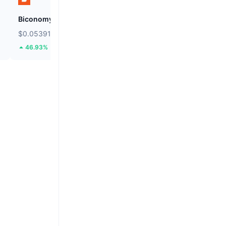
Biconomy
BNB
$0.05391
$591.97
46.93%
0.07%