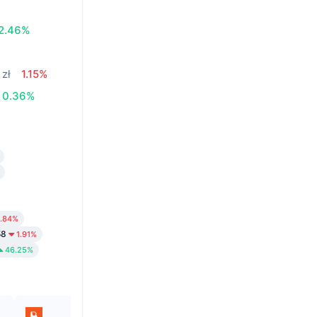
2.46%
 zł
1.15%
0.36%
1.84%
58
1.91%
46.25%