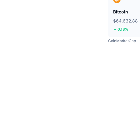
Bitcoin
$64,632.88
0.18%
CoinMarketCap