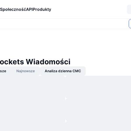
Społeczność
API
Produkty
ockets Wiadomości
jsze
Najnowsze
Analiza dzienna CMC