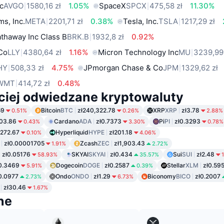
c
AVGO
1580,16 zł
1.05%
SpaceX
SPCX
475,58 zł
11.30%
ms, Inc.
META
2201,71 zł
0.38%
Tesla, Inc.
TSLA
1217,29 zł
thaway Inc Class B
BRK.B
1932,8 zł
0.92%
 Co
LLY
4380,64 zł
1.16%
Micron Technology Inc
MU
3239,99
HY
508,33 zł
4.75%
JPmorgan Chase & Co
JPM
1329,62 zł
WMT
414,72 zł
0.48%
ciej odwiedzane kryptowaluty
59
Bitcoin
BTC
zł240,322.78
XRP
XRP
zł3.78
0.51%
0.26%
2.88%
103.86
Cardano
ADA
zł0.7373
Pi
PI
zł0.3293
0.43%
3.30%
0.78%
ł272.67
Hyperliquid
HYPE
zł201.18
0.10%
4.06%
zł0.00001705
Zcash
ZEC
zł1,903.43
1.91%
2.72%
zł0.05176
SKYAI
SKYAI
zł0.434
Sui
SUI
zł2.48
58.93%
35.57%
0.3469
Dogecoin
DOGE
zł0.2587
Stellar
XLM
zł0.59
5.91%
0.39%
0.0977
Ondo
ONDO
zł1.29
Biconomy
BICO
zł0.2007
2.73%
6.73%
zł30.46
1.67%
ne