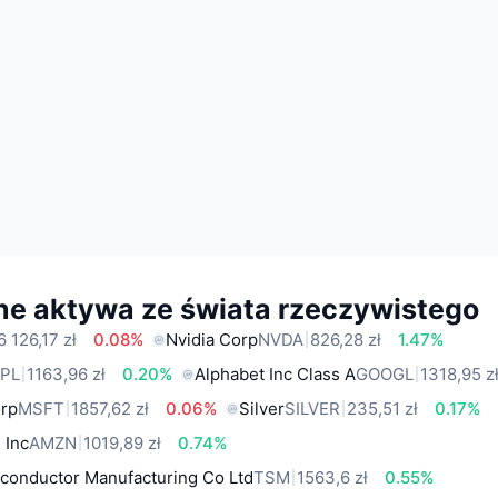
ne aktywa ze świata rzeczywistego
6 126,17 zł
0.08%
Nvidia Corp
NVDA
826,28 zł
1.47%
PL
1163,96 zł
0.20%
Alphabet Inc Class A
GOOGL
1318,95 z
orp
MSFT
1857,62 zł
0.06%
Silver
SILVER
235,51 zł
0.17%
 Inc
AMZN
1019,89 zł
0.74%
conductor Manufacturing Co Ltd
TSM
1563,6 zł
0.55%