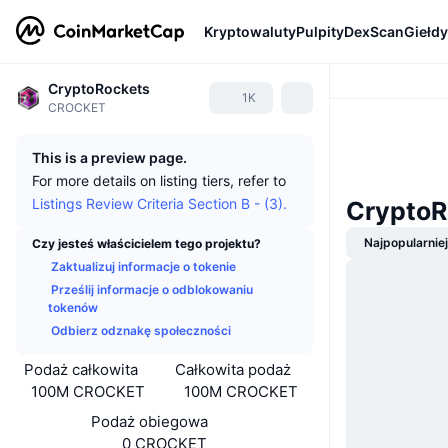
Kryptowaluty
Pulpity
DexScan
Giełdy
CryptoRockets
1K
CROCKET
This is a preview page.
For more details on listing tiers, refer to
Listings Review Criteria Section B - (3).
CryptoR
Najpopularnie
Czy jesteś właścicielem tego projektu?
Zaktualizuj informacje o tokenie
Prześlij informacje o odblokowaniu
tokenów
Odbierz odznakę społeczności
Podaż całkowita
Całkowita podaż
100M CROCKET
100M CROCKET
Podaż obiegowa
0 CROCKET