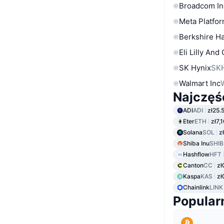
Broadcom In
Meta Platfor
Berkshire Ha
Eli Lilly And
SK Hynix
SK
Walmart Inc
Najczęś
ADI
ADI
zł25.
Eter
ETH
zł7,
Solana
SOL
z
Shiba Inu
SHIB
Hashflow
HFT
Canton
CC
zł
Kaspa
KAS
zł
Chainlink
LINK
Popular