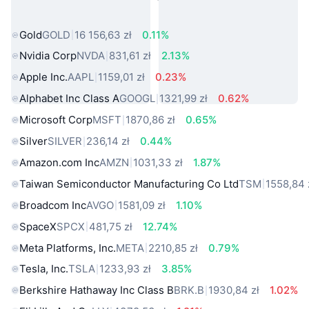
rzeczywistego
Gold
GOLD
16 156,63 zł
0.11%
Nvidia Corp
NVDA
831,61 zł
2.13%
Apple Inc.
AAPL
1159,01 zł
0.23%
Alphabet Inc Class A
GOOGL
1321,99 zł
0.62%
Microsoft Corp
MSFT
1870,86 zł
0.65%
Silver
SILVER
236,14 zł
0.44%
Amazon.com Inc
AMZN
1031,33 zł
1.87%
Taiwan Semiconductor Manufacturing Co Ltd
TSM
1558,84 
Broadcom Inc
AVGO
1581,09 zł
1.10%
SpaceX
SPCX
481,75 zł
12.74%
Meta Platforms, Inc.
META
2210,85 zł
0.79%
Tesla, Inc.
TSLA
1233,93 zł
3.85%
Berkshire Hathaway Inc Class B
BRK.B
1930,84 zł
1.02%