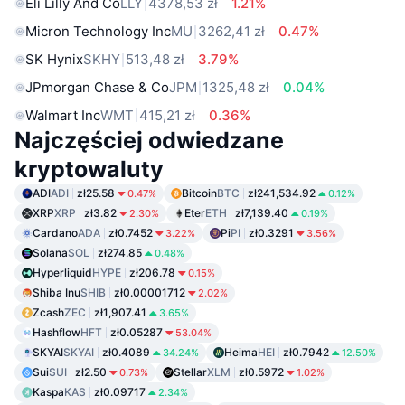
Eli Lilly And Co
LLY
4378,53 zł
1.21%
Micron Technology Inc
MU
3262,41 zł
0.47%
SK Hynix
SKHY
513,48 zł
3.79%
JPmorgan Chase & Co
JPM
1325,48 zł
0.04%
Walmart Inc
WMT
415,21 zł
0.36%
Najczęściej odwiedzane
kryptowaluty
ADI
ADI
zł25.58
Bitcoin
BTC
zł241,534.92
0.47%
0.12%
XRP
XRP
zł3.82
Eter
ETH
zł7,139.40
2.30%
0.19%
Cardano
ADA
zł0.7452
Pi
PI
zł0.3291
3.22%
3.56%
Solana
SOL
zł274.85
0.48%
Hyperliquid
HYPE
zł206.78
0.15%
Shiba Inu
SHIB
zł0.00001712
2.02%
Zcash
ZEC
zł1,907.41
3.65%
Hashflow
HFT
zł0.05287
53.04%
SKYAI
SKYAI
zł0.4089
Heima
HEI
zł0.7942
34.24%
12.50%
Sui
SUI
zł2.50
Stellar
XLM
zł0.5972
0.73%
1.02%
Kaspa
KAS
zł0.09717
2.34%