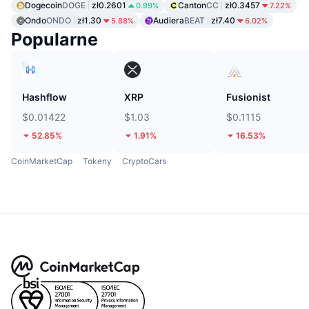
Dogecoin
DOGE
zł0.2601
Canton
CC
zł0.3457
0.99%
7.22%
Ondo
ONDO
zł1.30
Audiera
BEAT
zł7.40
5.88%
6.02%
Popularne
Hashflow
XRP
Fusionist
$0.01422
$1.03
$0.1115
52.85%
1.91%
16.53%
CoinMarketCap
Tokeny
CryptoCars