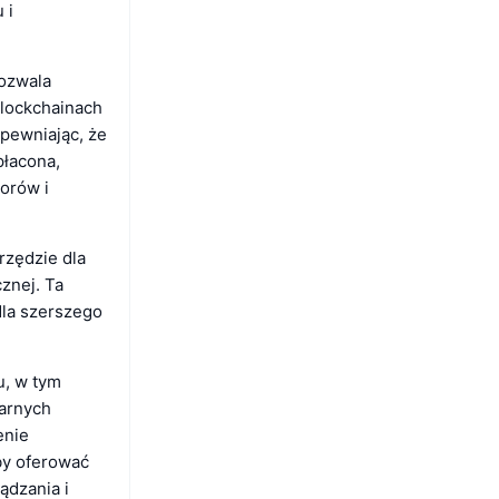
 i
pozwala
lockchainach
apewniając, że
płacona,
orów i
rzędzie dla
znej. Ta
dla szerszego
u, w tym
arnych
enie
by oferować
ądzania i