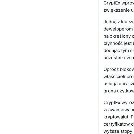
CryptEx wprow
zwiększenie u
Jedną z kluczo
deweloperom b
na określony o
płynność jest
dodając tym s
uczestników p
Oprócz blokow
właścicieli pr
usługa uprasz
grona użytkow
CryptEx wyróż
zaawansowane 
kryptowalut. P
certyfikatów 
wyższe stopy 