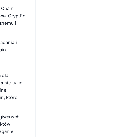
 Chain.
wa, CryptEx
znemu i
adania i
ain.
,
 dla
a nie tylko
jne
n, które
ugiwanych
ektów
eganie