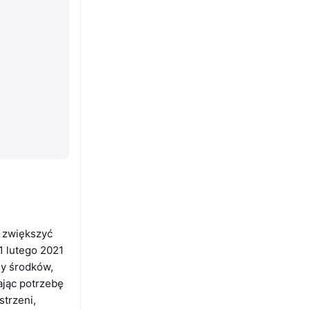
y zwiększyć
1 lutego 2021
ny środków,
ając potrzebę
trzeni,