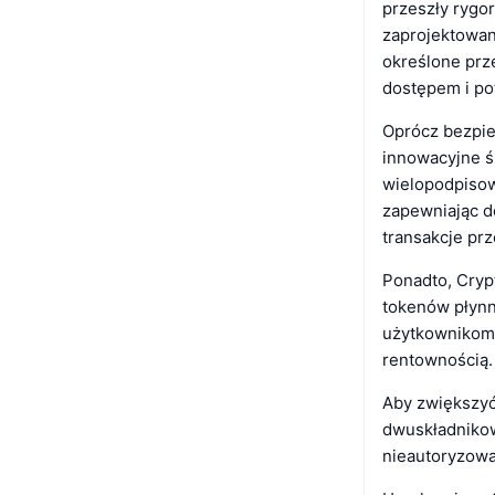
przeszły rygo
zaprojektowan
określone prz
dostępem i po
Oprócz bezpie
innowacyjne ś
wielopodpisow
zapewniając d
transakcje pr
Ponadto, Cryp
tokenów płynno
użytkownikom 
rentownością.
Aby zwiększyć
dwuskładnikow
nieautoryzowa