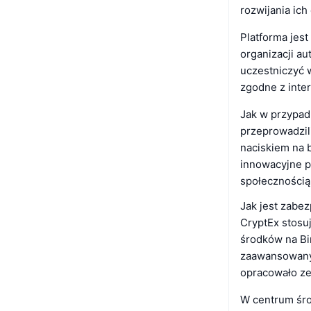
rozwijania ic
Platforma jes
organizacji a
uczestniczyć 
zgodne z inter
Jak w przypadk
przeprowadzil
naciskiem na 
innowacyjne p
społecznością 
Jak jest zabe
CryptEx stosu
środków na Bi
zaawansowanyc
opracowało ze
W centrum śro