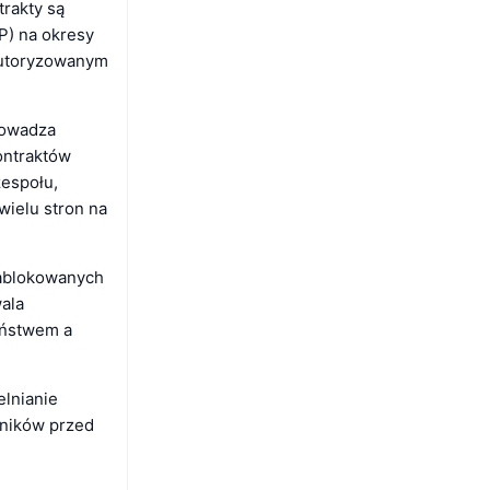
trakty są
P) na okresy
autoryzowanym
rowadza
ontraktów
zespołu,
ielu stron na
zablokowanych
wala
eństwem a
lnianie
wników przed