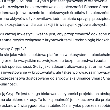
1 lutego 2021 roku, CryptEx jest zaangażowany w oferowanie
h rozwiązań bezpieczeństwa dla społeczności Binance Smart
e innowacje i wdrażanie kompleksowych środków bezpieczeńst
hronę aktywów użytkowników, jednocześnie sprzyjając bezpiec
u ekosystemowi dla transakcji i inwestycji kryptowalutowych.
ku każdej inwestycji, ważne jest, aby przeprowadzić dokładne b
rentne ryzyko związane z kryptowalutami i technologią blockch
ywany CryptEx?
ia się jako wieloaspektowa platforma w ekosystemie blockchain
się przede wszystkim na zwiększeniu bezpieczeństwa i zaufania
 ich społeczności. Służy jako zdecentralizowana platforma, któr
l i inwestowanie w kryptowaluty, ale także wprowadza innowacy
ezpieczeństwa dostosowane do środowiska Binance Smart Chai
ularności.
cją CryptEx jest usługa blokowania płynności projektu na obsł
 na określone okresy. Ta funkcjonalność jest kluczowa dla proj
ię ustanowić wiarygodność i stabilność na rynku poprzez zapobi