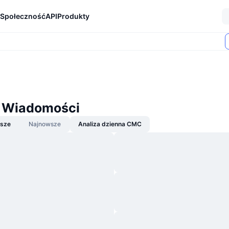
Społeczność
API
Produkty
 Wiadomości
jsze
Najnowsze
Analiza dzienna CMC