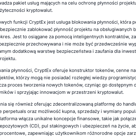
adza pakiet usług mających na celu ochronę płynności projektu
żyteczności kryptowalut.
wych funkcji CryptEx jest usługa blokowania płynności, która 
ezpiecznie zablokować płynność projektu na obsługiwanych b
kres. Jest to osiągane za pomocą inteligentnych kontraktów, z
 bezpiecznie przechowywana i nie może być przedwcześnie wy
amym dodatkową warstwę bezpieczeństwa i zaufania dla inwest
rojektu.
ania płynności, CryptEx oferuje konstruktor tokenów, cenne na
ojektów, którzy mogą nie posiadać rozległej wiedzy programistyc
cza proces tworzenia nowych tokenów, czyniąc go dostępnym 
ników i sprzyjając innowacjom w przestrzeni kryptowalut.
nia się również oferując zdecentralizowaną platformę do handl
perpetuals oraz możliwość kupna, sprzedaży i wymiany popul
latforma włącza unikalne koncepcje finansowe, takie jak połącz
depozytowych (CD), pul stakingowych i ubezpieczeń na życie, a
procentowe, zapewniając użytkownikom różnorodne opcje zarz