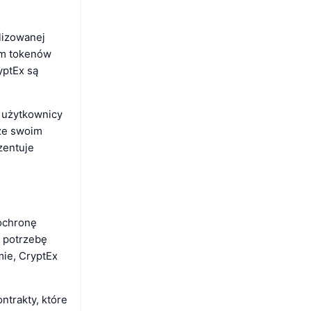
lizowanej
om tokenów
yptEx są
y użytkownicy
 ze swoim
zentuje
ochronę
c potrzebę
ie, CryptEx
ntrakty, które