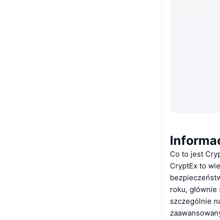
Informa
Co to jest Cry
CryptEx to wi
bezpieczeństw
roku, głównie
szczególnie n
zaawansowanyc