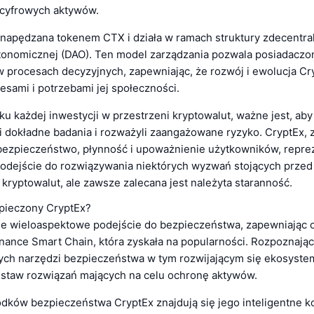
h cyfrowych aktywów.
t napędzana tokenem CTX i działa w ramach struktury zdecentra
utonomicznej (DAO). Ten model zarządzania pozwala posiadacz
w procesach decyzyjnych, zapewniając, że rozwój i ewolucja Cr
esami i potrzebami jej społeczności.
u każdej inwestycji w przestrzeni kryptowalut, ważne jest, ab
i dokładne badania i rozważyli zaangażowane ryzyko. CryptEx,
bezpieczeństwo, płynność i upoważnienie użytkowników, repre
odejście do rozwiązywania niektórych wyzwań stojących przed
kryptowalut, ale zawsze zalecana jest należyta staranność.
zpieczony CryptEx?
je wieloaspektowe podejście do bezpieczeństwa, zapewniając 
nance Smart Chain, która zyskała na popularności. Rozpoznają
h narzędzi bezpieczeństwa w tym rozwijającym się ekosystem
staw rozwiązań mających na celu ochronę aktywów.
dków bezpieczeństwa CryptEx znajdują się jego inteligentne ko