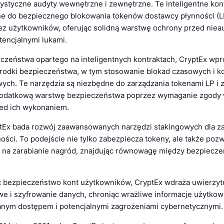
rystyczne audyty wewnętrzne i zewnętrzne. Te inteligentne kon
e do bezpiecznego blokowania tokenów dostawcy płynności (L
ez użytkowników, oferując solidną warstwę ochrony przed nie
tencjalnymi lukami.
czeństwa opartego na inteligentnych kontraktach, CryptEx wp
rodki bezpieczeństwa, w tym stosowanie blokad czasowych i k
ych. Te narzędzia są niezbędne do zarządzania tokenami LP i 
odatkową warstwę bezpieczeństwa poprzez wymaganie zgody w
zed ich wykonaniem.
tEx bada rozwój zaawansowanych narzędzi stakingowych dla 
ści. To podejście nie tylko zabezpiecza tokeny, ale także poz
na zarabianie nagród, znajdując równowagę między bezpiecz
 bezpieczeństwo kont użytkowników, CryptEx wdraża uwierzyte
e i szyfrowanie danych, chroniąc wrażliwe informacje użytko
nym dostępem i potencjalnymi zagrożeniami cybernetycznymi.