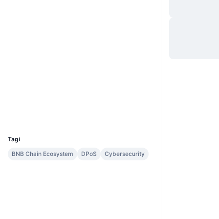
Website
Strona internetowa
Whitepaper
Media społ.
Kontrakty
0x97a3...70fc40
3.7
Ocena (CertiK)
Audits
Explorer
bscscan.com
Wallets
UCID
8731
Tagi
BNB Chain Ecosystem
DPoS
Cybersecurity