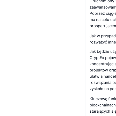
Uruchomiony 2
zaawansowanyc
Poprzez ciągł
ma na celu oc
prosperującem
Jak w przypad
rozważyć inhe
Jak będzie uż
CryptEx pojaw
koncentrując 
projektów oraz
ułatwia hande
rozwiązania b
zyskało na pop
Kluczową funk
blockchainach
starających s