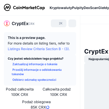
Kryptowaluty
Pulpity
DexScan
Giełdy
CryptEx
2K
CRX
This is a preview page.
For more details on listing tiers, refer to
Listings Review Criteria Section B - (3).
CryptEx
Czy jesteś właścicielem tego projektu?
Najpopularnie
Zaktualizuj informacje o tokenie
Prześlij informacje o odblokowaniu
tokenów
Odbierz odznakę społeczności
Podaż całkowita
Całkowita podaż
100K CRX
100K CRX
Podaż obiegowa
85K CRX