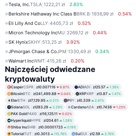
Tesla, Inc.
TSLA
1222,21 zł
2.83%
Berkshire Hathaway Inc Class B
BRK.B
1936,99 zł
0.54%
Eli Lilly And Co
LLY
4405,73 zł
0.52%
Micron Technology Inc
MU
3269,12 zł
0.44%
SK Hynix
SKHY
513,25 zł
3.92%
JPmorgan Chase & Co
JPM
1330,49 zł
0.34%
Walmart Inc
WMT
415,26 zł
0.20%
Najczęściej odwiedzane
kryptowaluty
Casper
CSPR
zł0.007116
ADI
ADI
zł25.57
6.87%
1.38%
Bitcoin
BTC
zł241,499.88
XRP
XRP
zł3.87
0.04%
1.47%
Eter
ETH
zł7,129.95
Pi
PI
zł0.339
0.21%
2.61%
Solana
SOL
zł283.29
Cardano
ADA
zł0.7436
3.29%
1.25%
PAX Gold
PAXG
zł16,125.11
0.02%
Hyperliquid
HYPE
zł204.61
1.28%
Shiba Inu
SHIB
zł0.00001723
0.19%
Tutorial
TUT
zł0.3013
Sui
SUI
zł2.59
115.76%
3.76%