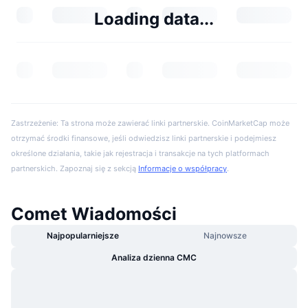
Loading data...
Zastrzeżenie: Ta strona może zawierać linki partnerskie. CoinMarketCap może
otrzymać środki finansowe, jeśli odwiedzisz linki partnerskie i podejmiesz
określone działania, takie jak rejestracja i transakcje na tych platformach
partnerskich. Zapoznaj się z sekcją
Informacje o współpracy
.
Comet Wiadomości
Najpopularniejsze
Najnowsze
Analiza dzienna CMC