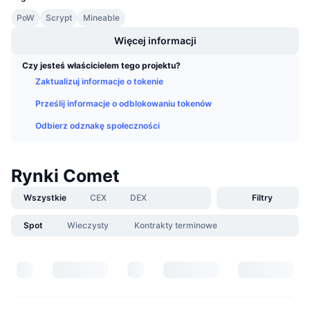
Nadchodzące wyprzedaże
PoW
Scrypt
Mineable
Stopy finansowania
Ucz się i zarabiaj
Więcej informacji
Kalendarze
Czy jesteś właścicielem tego projektu?
Zaktualizuj informacje o tokenie
Kalendarz ICO
Prześlij informacje o odblokowaniu tokenów
Odbierz odznakę społeczności
Kalendarz wydarzeń
Rynki Comet
Wszystkie
CEX
DEX
Filtry
Spot
Wieczysty
Kontrakty terminowe