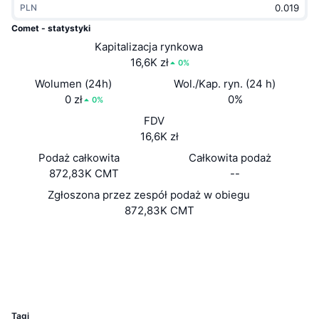
PLN
Popularne
Krypto ETF
Baza wiedzy
CMC MCP
Comet - statystyki
Nowy
Kapitalizacja rynkowa
Fundusze ETF na Bitcoin
x402
Aktualności
16,6K zł
0%
Krypto
Fundusze ETF na Eter
Wolumen (24h)
Wol./Kap. ryn. (24 h)
Academy
0 zł
0%
0%
Polityka
FDV
Analiza techniczna
Badania
16,6K zł
Sporty
Podaż całkowita
Całkowita podaż
RSI
Filmy
872,83K CMT
--
Finanse
MACD
Zgłoszona przez zespół podaż w obiegu
Słowniczek
872,83K CMT
Technologia
Strona internetowa
Website
Instrumenty pochodne
Kampanie
Media społ.
NFT
2.6
Przegląd
Ocena (CertiK)
Airdropy
UCID
Ogólne statystyki NFT
1291
Likwidacje
Nagrody w postaci diamentów
Tagi