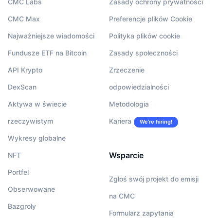
CMC Labs
Zasady ochrony prywatności
CMC Max
Preferencje plików Cookie
Najważniejsze wiadomości
Polityka plików cookie
Fundusze ETF na Bitcoin
Zasady społeczności
API Krypto
Zrzeczenie
DexScan
odpowiedzialności
Aktywa w świecie
Metodologia
rzeczywistym
Kariera
We’re hiring!
Wykresy globalne
Wsparcie
NFT
Portfel
Zgłoś swój projekt do emisji
Obserwowane
na CMC
Bazgroły
Formularz zapytania