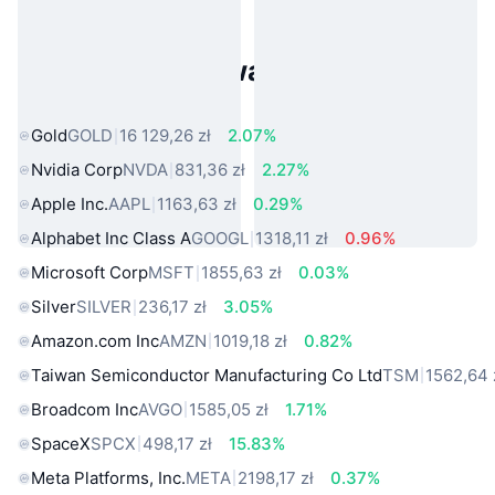
Popularne aktywa ze świata
rzeczywistego
Gold
GOLD
16 129,26 zł
2.07%
Nvidia Corp
NVDA
831,36 zł
2.27%
Apple Inc.
AAPL
1163,63 zł
0.29%
Alphabet Inc Class A
GOOGL
1318,11 zł
0.96%
Microsoft Corp
MSFT
1855,63 zł
0.03%
Silver
SILVER
236,17 zł
3.05%
Amazon.com Inc
AMZN
1019,18 zł
0.82%
Taiwan Semiconductor Manufacturing Co Ltd
TSM
1562,64 
Broadcom Inc
AVGO
1585,05 zł
1.71%
SpaceX
SPCX
498,17 zł
15.83%
Meta Platforms, Inc.
META
2198,17 zł
0.37%