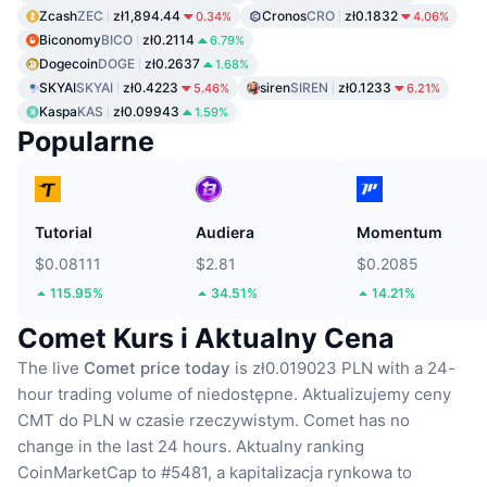
Zcash
ZEC
zł1,894.44
Cronos
CRO
zł0.1832
0.34%
4.06%
Biconomy
BICO
zł0.2114
6.79%
Dogecoin
DOGE
zł0.2637
1.68%
SKYAI
SKYAI
zł0.4223
siren
SIREN
zł0.1233
5.46%
6.21%
Kaspa
KAS
zł0.09943
1.59%
Popularne
Tutorial
Audiera
Momentum
$0.08111
$2.81
$0.2085
115.95%
34.51%
14.21%
Comet Kurs i Aktualny Cena
The live
Comet price today
is zł0.019023 PLN with a 24-
hour trading volume of niedostępne.
Aktualizujemy ceny
CMT do PLN w czasie rzeczywistym.
Comet has no
change in the last 24 hours.
Aktualny ranking
CoinMarketCap to #5481, a kapitalizacja rynkowa to