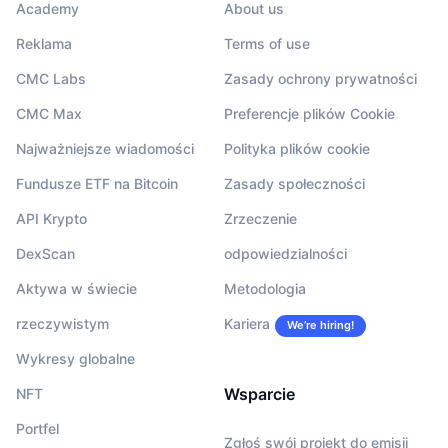
Academy
About us
Reklama
Terms of use
CMC Labs
Zasady ochrony prywatności
CMC Max
Preferencje plików Cookie
Najważniejsze wiadomości
Polityka plików cookie
Fundusze ETF na Bitcoin
Zasady społeczności
API Krypto
Zrzeczenie
DexScan
odpowiedzialności
Aktywa w świecie
Metodologia
rzeczywistym
Kariera
We’re hiring!
Wykresy globalne
Wsparcie
NFT
Portfel
Zgłoś swój projekt do emisji