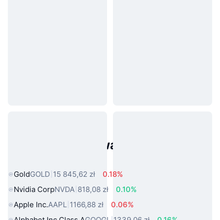
Popularne aktywa ze świata
rzeczywistego
Gold
GOLD
15 845,62 zł
0.18%
Nvidia Corp
NVDA
818,08 zł
0.10%
Apple Inc.
AAPL
1166,88 zł
0.06%
Alphabet Inc Class A
GOOGL
1339,06 zł
0.16%