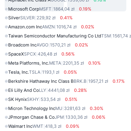
Microsoft Corp
MSFT
1864,04 zł
0.19%
Silver
SILVER
229,92 zł
0.41%
Amazon.com Inc
AMZN
1016,74 zł
0.02%
Taiwan Semiconductor Manufacturing Co Ltd
TSM
1561,74 z
Broadcom Inc
AVGO
1570,21 zł
0.02%
SpaceX
SPCX
426,48 zł
0.56%
Meta Platforms, Inc.
META
2201,35 zł
0.10%
Tesla, Inc.
TSLA
1193,1 zł
0.05%
Berkshire Hathaway Inc Class B
BRK.B
1957,21 zł
0.17%
Eli Lilly And Co
LLY
4441,08 zł
0.28%
SK Hynix
SKHY
533,54 zł
0.51%
Micron Technology Inc
MU
3281,63 zł
0.30%
JPmorgan Chase & Co
JPM
1330,36 zł
0.06%
Walmart Inc
WMT
418,3 zł
0.09%