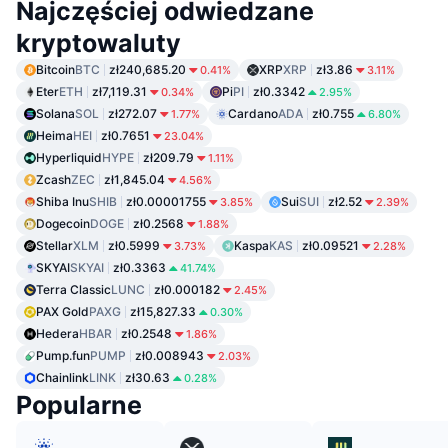
Najczęściej odwiedzane
kryptowaluty
Bitcoin
BTC
zł240,685.20
XRP
XRP
zł3.86
0.41%
3.11%
Eter
ETH
zł7,119.31
Pi
PI
zł0.3342
0.34%
2.95%
Solana
SOL
zł272.07
Cardano
ADA
zł0.755
1.77%
6.80%
Heima
HEI
zł0.7651
23.04%
Hyperliquid
HYPE
zł209.79
1.11%
Zcash
ZEC
zł1,845.04
4.56%
Shiba Inu
SHIB
zł0.00001755
Sui
SUI
zł2.52
3.85%
2.39%
Dogecoin
DOGE
zł0.2568
1.88%
Stellar
XLM
zł0.5999
Kaspa
KAS
zł0.09521
3.73%
2.28%
SKYAI
SKYAI
zł0.3363
41.74%
Terra Classic
LUNC
zł0.000182
2.45%
PAX Gold
PAXG
zł15,827.33
0.30%
Hedera
HBAR
zł0.2548
1.86%
Pump.fun
PUMP
zł0.008943
2.03%
Chainlink
LINK
zł30.63
0.28%
Popularne