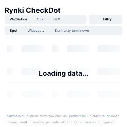
Rynki CheckDot
Wszystkie
CEX
DEX
Filtry
Spot
Wieczysty
Kontrakty terminowe
Loading data...
Zastrzeżenie: Ta strona może zawierać linki partnerskie. CoinMarketCap może
otrzymać środki finansowe, jeśli odwiedzisz linki partnerskie i podejmiesz