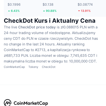
$0.1996
$0.138
$0.08774
6.43%
90.88%
13.91%
CheckDot Kurs i Aktualny Cena
The live
CheckDot price today
is zł0.088015 PLN with a
24-hour trading volume of niedostępne.
Aktualizujemy
ceny CDT do PLN w czasie rzeczywistym.
CheckDot has
no change in the last 24 hours.
Aktualny ranking
CoinMarketCap to #2713, a kapitalizacja rynkowa to
zł681,733 PLN.
Liczba monet w obiegu: 7,745,635 CDT
i
maksymalna liczba monet w obiegu to: 10,000,000 CDT.
CoinMarketCap
Tokeny
CheckDot