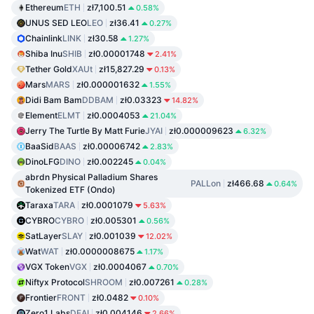
Ethereum
ETH
zł7,100.51
0.58%
UNUS SED LEO
LEO
zł36.41
0.27%
Chainlink
LINK
zł30.58
1.27%
Shiba Inu
SHIB
zł0.00001748
2.41%
Tether Gold
XAUt
zł15,827.29
0.13%
Mars
MARS
zł0.000001632
1.55%
Didi Bam Bam
DDBAM
zł0.03323
14.82%
Element
ELMT
zł0.0004053
21.04%
Jerry The Turtle By Matt Furie
JYAI
zł0.000009623
6.32%
BaaSid
BAAS
zł0.00006742
2.83%
DinoLFG
DINO
zł0.002245
0.04%
abrdn Physical Palladium Shares
PALLon
zł466.68
0.64%
Tokenized ETF (Ondo)
Taraxa
TARA
zł0.0001079
5.63%
CYBRO
CYBRO
zł0.005301
0.56%
SatLayer
SLAY
zł0.001039
12.02%
Wat
WAT
zł0.0000008675
1.17%
VGX Token
VGX
zł0.0004067
0.70%
Niftyx Protocol
SHROOM
zł0.007261
0.28%
Frontier
FRONT
zł0.0482
0.10%
Zero1 Labs
DEAI
zł0.004146
2.66%