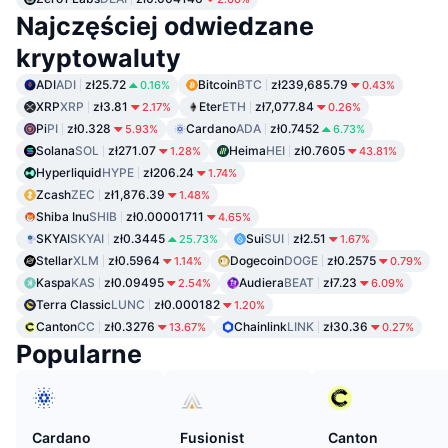
Najczęściej odwiedzane
kryptowaluty
ADI
ADI
zł25.72
Bitcoin
BTC
zł239,685.79
0.16%
0.43%
XRP
XRP
zł3.81
Eter
ETH
zł7,077.84
2.17%
0.26%
Pi
PI
zł0.328
Cardano
ADA
zł0.7452
5.93%
6.73%
Solana
SOL
zł271.07
Heima
HEI
zł0.7605
1.28%
43.81%
Hyperliquid
HYPE
zł206.24
1.74%
Zcash
ZEC
zł1,876.39
1.48%
Shiba Inu
SHIB
zł0.00001711
4.65%
SKYAI
SKYAI
zł0.3445
Sui
SUI
zł2.51
25.73%
1.67%
Stellar
XLM
zł0.5964
Dogecoin
DOGE
zł0.2575
1.14%
0.79%
Kaspa
KAS
zł0.09495
Audiera
BEAT
zł7.23
2.54%
6.09%
Terra Classic
LUNC
zł0.000182
1.20%
Canton
CC
zł0.3276
Chainlink
LINK
zł30.36
13.67%
0.27%
Popularne
Cardano
Fusionist
Canton