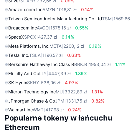
Silver
SILVER
232,65 zł
0.09%
Amazon.com Inc
AMZN
1016,81 zł
0.14%
Taiwan Semiconductor Manufacturing Co Ltd
TSM
1569,66 
Broadcom Inc
AVGO
1575,16 zł
0.55%
SpaceX
SPCX
427,37 zł
6.14%
Meta Platforms, Inc.
META
2200,12 zł
0.19%
Tesla, Inc.
TSLA
1196,57 zł
0.63%
Berkshire Hathaway Inc Class B
BRK.B
1953,04 zł
1.11%
Eli Lilly And Co
LLY
4447,39 zł
1.89%
SK Hynix
SKHY
538,06 zł
4.97%
Micron Technology Inc
MU
3322,89 zł
1.31%
JPmorgan Chase & Co
JPM
1331,75 zł
0.82%
Walmart Inc
WMT
417,98 zł
0.24%
Popularne tokeny w łańcuchu
Ethereum