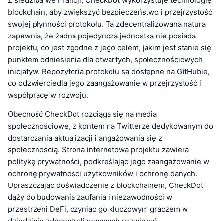
Z siedzibą we Francji, CheckDot wykorzystuje technologię
blockchain, aby zwiększyć bezpieczeństwo i przejrzystość
swojej płynności protokołu. Ta zdecentralizowana natura
zapewnia, że żadna pojedyncza jednostka nie posiada
projektu, co jest zgodne z jego celem, jakim jest stanie się
punktem odniesienia dla otwartych, społecznościowych
inicjatyw. Repozytoria protokołu są dostępne na GitHubie,
co odzwierciedla jego zaangażowanie w przejrzystość i
współpracę w rozwoju.
Obecność CheckDot rozciąga się na media
społecznościowe, z kontem na Twitterze dedykowanym do
dostarczania aktualizacji i angażowania się z
społecznością. Strona internetowa projektu zawiera
politykę prywatności, podkreślając jego zaangażowanie w
ochronę prywatności użytkowników i ochronę danych.
Upraszczając doświadczenie z blockchainem, CheckDot
dąży do budowania zaufania i niezawodności w
przestrzeni DeFi, czyniąc go kluczowym graczem w
dziedzinie zdecentralizowanych rozwiązań