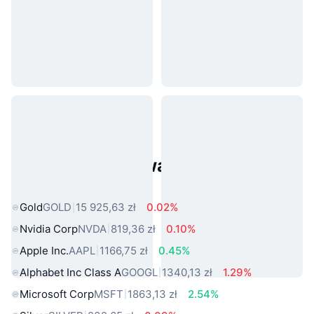
Popularne aktywa ze świata
rzeczywistego
Gold
GOLD
15 925,63 zł
0.02%
Nvidia Corp
NVDA
819,36 zł
0.10%
Apple Inc.
AAPL
1166,75 zł
0.45%
Alphabet Inc Class A
GOOGL
1340,13 zł
1.29%
Microsoft Corp
MSFT
1863,13 zł
2.54%