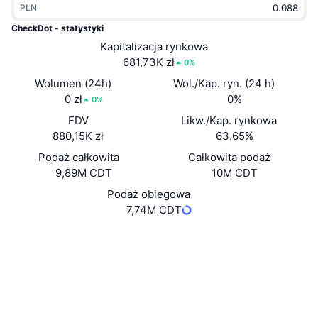
PLN
Popularne
Krypto ETF
Baza wiedzy
CMC MCP
CheckDot - statystyki
Nowy
Kapitalizacja rynkowa
Fundusze ETF na Bitcoin
x402
Aktualności
681,73K zł
0%
Krypto
Fundusze ETF na Eter
Wolumen (24h)
Wol./Kap. ryn. (24 h)
Academy
0 zł
0%
0%
Polityka
FDV
Likw./Kap. rynkowa
Analiza techniczna
Badania
880,15K zł
63.65%
Sporty
Podaż całkowita
Całkowita podaż
RSI
Filmy
9,89M CDT
10M CDT
Finanse
MACD
Podaż obiegowa
Słowniczek
7,74M CDT
Technologia
Strona internetowa
Website
Whitepaper
Instrumenty pochodne
Kampanie
NFT
Media społ.
Przegląd
Airdropy
Ogólne statystyki NFT
0xCdB3...3e85Cc
Kontrakty
Likwidacje
Nagrody w postaci diamentów