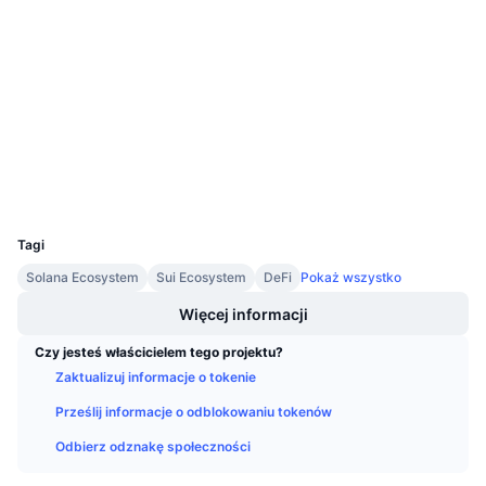
4.1
Nadchodzące wyprzedaże
Ocena (CertiK)
Stopy finansowania
Ucz się i zarabiaj
Audits
etherscan.io
Kalendarze
Explorer
Kalendarz ICO
Wallets
UCID
Kalendarz wydarzeń
14489
Tagi
Solana Ecosystem
Sui Ecosystem
DeFi
Pokaż wszystko
Więcej informacji
Czy jesteś właścicielem tego projektu?
Zaktualizuj informacje o tokenie
Prześlij informacje o odblokowaniu tokenów
Odbierz odznakę społeczności