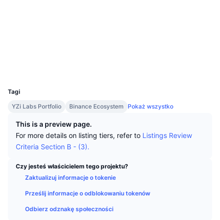
Najlepsi Traderzy
Artykuły
Wpływy/odpływy na giełdy
DEX API
Przelicznik
Tabele liderów
Spot
Media społ.
Sentyment
Biznes
Newsletter
Wskaźniki
Popularne
Instrumenty pochodne
Kontrakty
0xc790...57E319
Explorer
bscscan.com
Cennik
CMC Launch
Nadchodzące
Indeks strachu i chciwości.
Wallets
UCID
Zasoby
CMC Labs
34309
Ostatnio dodane
Indeks sezonu Altcoinów
Tagi
CMC Max
Wzrosty i spadki
Wskaźniki cyklu rynkowego
YZi Labs Portfolio
Binance Ecosystem
Pokaż wszystko
Dokumentacja
Najważniejsze wiadomości
This is a preview page.
Najczęściej wyświetlane
Dominacja Bitcoina
Często zadawane pytania
For more details on listing tiers, refer to
Listings Review
Bot Telegramu
Criteria Section B - (3).
Nastawienie społeczności
CoinMarketCap 20 Index
Integracje AI
Czy jesteś właścicielem tego projektu?
Reklama
Ranking łańcuchów
CoinMarketCap 100 Index
Zaktualizuj informacje o tokenie
CMC Hub Agentów
Prześlij informacje o odblokowaniu tokenów
Rynki predykcyjne
Przepływy ETF
Widżety na stronę
Odbierz odznakę społeczności
Rynek Umiejętności