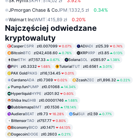
SK Hynix
SKHY
514,02 zł
3.92%
JPmorgan Chase & Co
JPM
1332,5 zł
0.34%
Walmart Inc
WMT
415,89 zł
0.20%
Najczęściej odwiedzane
kryptowaluty
Casper
CSPR
zł0.007099
ADI
ADI
zł25.39
0.07%
0.74%
Bitcoin
BTC
zł242,408.60
XRP
XRP
zł3.85
0.76%
0.13%
Eter
ETH
zł7,157.33
Solana
SOL
zł285.97
0.67%
1.38%
Pi
PI
zł0.3332
Tutorial
TUT
zł0.6561
1.68%
3.01%
PAX Gold
PAXG
zł16,134.45
0.01%
Cardano
ADA
zł0.7369
Zcash
ZEC
zł1,896.32
0.02%
0.22%
Pump.fun
PUMP
zł0.01068
14.34%
Hyperliquid
HYPE
zł201.92
0.60%
Shiba Inu
SHIB
zł0.00001746
1.68%
Bubblemaps
BMT
zł0.1536
178.14%
Audiera
BEAT
zł9.73
Sui
SUI
zł2.59
16.28%
0.77%
Bittensor
TAO
zł757.77
0.80%
Biconomy
BICO
zł0.1471
44.13%
Dogecoin
DOGE
zł0.2603
0.21%