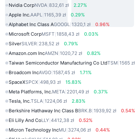
Nvidia Corp
NVDA
832,61 zł
2.27%
Apple Inc.
AAPL
1165,39 zł
0.29%
Alphabet Inc Class A
GOOGL
1320,1 zł
0.96%
Microsoft Corp
MSFT
1858,43 zł
0.03%
Silver
SILVER
238,52 zł
0.79%
Amazon.com Inc
AMZN
1020,72 zł
0.82%
Taiwan Semiconductor Manufacturing Co Ltd
TSM
1565 zł
Broadcom Inc
AVGO
1587,45 zł
1.71%
SpaceX
SPCX
498,93 zł
15.83%
Meta Platforms, Inc.
META
2201,49 zł
0.37%
Tesla, Inc.
TSLA
1224,06 zł
2.83%
Berkshire Hathaway Inc Class B
BRK.B
1939,92 zł
0.54%
Eli Lilly And Co
LLY
4412,38 zł
0.52%
Micron Technology Inc
MU
3274,06 zł
0.44%