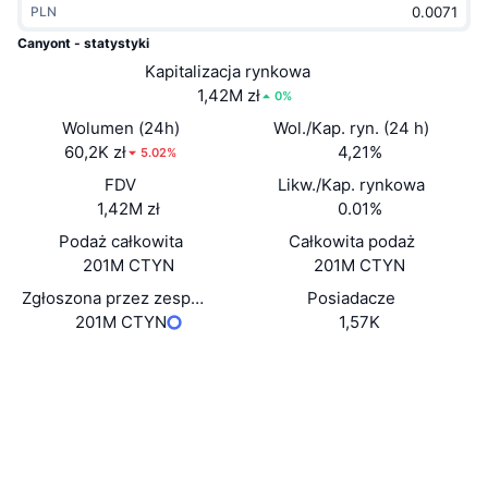
PLN
Popularne
Krypto ETF
Baza wiedzy
CMC MCP
Canyont - statystyki
Nowy
Kapitalizacja rynkowa
Fundusze ETF na Bitcoin
x402
Aktualności
1,42M zł
0%
Krypto
Fundusze ETF na Eter
Wolumen (24h)
Wol./Kap. ryn. (24 h)
Academy
60,2K zł
4,21%
5.02%
Polityka
FDV
Likw./Kap. rynkowa
Analiza techniczna
Badania
1,42M zł
0.01%
Sporty
Podaż całkowita
Całkowita podaż
RSI
Filmy
201M CTYN
201M CTYN
Finanse
MACD
Zgłoszona przez zespół podaż w obiegu
Posiadacze
Słowniczek
201M CTYN
1,57K
Technologia
Strona internetowa
Website
Whitepaper
Instrumenty pochodne
Kampanie
NFT
Media społ.
Przegląd
Airdropy
Kontrakty
Ogólne statystyki NFT
0x7070...78e6e2
Likwidacje
Nagrody w postaci diamentów
Explorer
bscscan.com