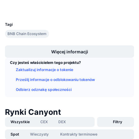
Nadchodzące wyprzedaże
Wallets
Stopy finansowania
Ucz się i zarabiaj
UCID
36779
Tagi
Kalendarze
BNB Chain Ecosystem
Boost
Kalendarz ICO
Więcej informacji
Kalendarz wydarzeń
Czy jesteś właścicielem tego projektu?
Zaktualizuj informacje o tokenie
Prześlij informacje o odblokowaniu tokenów
Odbierz odznakę społeczności
Rynki Canyont
Wszystkie
CEX
DEX
Filtry
Spot
Wieczysty
Kontrakty terminowe