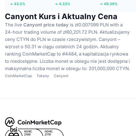
43.5%
4.33%
49.39%
Canyont Kurs i Aktualny Cena
The live
Canyont price today
is zł0.007099 PLN with a
24-hour trading volume of zł60,201.72 PLN.
Aktualizujemy
ceny CTYN do PLN w czasie rzeczywistym.
Canyont –
wzrost o 50.31 w ciągu ostatnich 24 godzin.
Aktualny
ranking CoinMarketCap to #4484, a kapitalizacja rynkowa
to niedostępne.
Liczba monet w obiegu nie jest dostępna
i
maksymalna liczba monet w obiegu to: 201,000,000 CTYN.
CoinMarketCap
Tokeny
Canyont