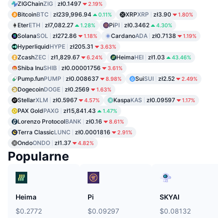
ZIGChain
ZIG
zł0.1497
2.19%
Bitcoin
BTC
zł239,996.94
XRP
XRP
zł3.90
0.11%
1.80%
Eter
ETH
zł7,082.27
Pi
PI
zł0.3462
1.28%
4.30%
Solana
SOL
zł272.86
Cardano
ADA
zł0.7138
1.18%
1.19%
Hyperliquid
HYPE
zł205.31
3.63%
Zcash
ZEC
zł1,829.67
Heima
HEI
zł1.03
6.24%
43.46%
Shiba Inu
SHIB
zł0.00001756
3.61%
Pump.fun
PUMP
zł0.008637
Sui
SUI
zł2.52
8.98%
2.49%
Dogecoin
DOGE
zł0.2569
1.63%
Stellar
XLM
zł0.5967
Kaspa
KAS
zł0.09597
4.57%
1.17%
PAX Gold
PAXG
zł15,841.43
1.47%
Lorenzo Protocol
BANK
zł0.16
8.61%
Terra Classic
LUNC
zł0.0001816
2.91%
Ondo
ONDO
zł1.37
4.82%
Popularne
Heima
Pi
SKYAI
$0.2772
$0.09297
$0.08132