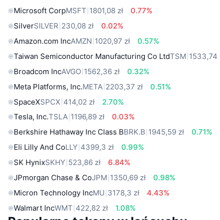
Microsoft Corp
MSFT
1801,08 zł
0.77%
Silver
SILVER
230,08 zł
0.02%
Amazon.com Inc
AMZN
1020,97 zł
0.57%
Taiwan Semiconductor Manufacturing Co Ltd
TSM
1533,74 
Broadcom Inc
AVGO
1562,36 zł
0.32%
Meta Platforms, Inc.
META
2203,37 zł
0.51%
SpaceX
SPCX
414,02 zł
2.70%
Tesla, Inc.
TSLA
1196,89 zł
0.03%
Berkshire Hathaway Inc Class B
BRK.B
1945,59 zł
0.71%
Eli Lilly And Co
LLY
4399,3 zł
0.99%
SK Hynix
SKHY
523,86 zł
6.84%
JPmorgan Chase & Co
JPM
1350,69 zł
0.98%
Micron Technology Inc
MU
3178,3 zł
4.43%
Walmart Inc
WMT
422,82 zł
1.08%