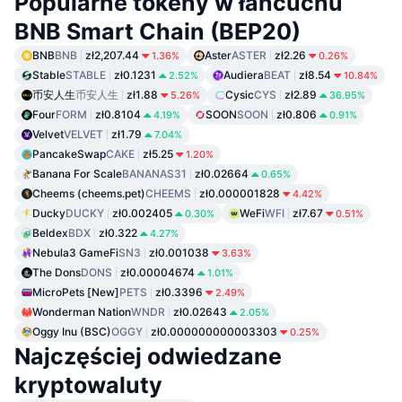
Popularne tokeny w łańcuchu
BNB Smart Chain (BEP20)
BNB
BNB
zł2,207.44
Aster
ASTER
zł2.26
1.36%
0.26%
Stable
STABLE
zł0.1231
Audiera
BEAT
zł8.54
2.52%
10.84%
币安人生
币安人生
zł1.88
Cysic
CYS
zł2.89
5.26%
36.95%
Four
FORM
zł0.8104
SOON
SOON
zł0.806
4.19%
0.91%
Velvet
VELVET
zł1.79
7.04%
PancakeSwap
CAKE
zł5.25
1.20%
Banana For Scale
BANANAS31
zł0.02664
0.65%
Cheems (cheems.pet)
CHEEMS
zł0.000001828
4.42%
Ducky
DUCKY
zł0.002405
WeFi
WFI
zł7.67
0.30%
0.51%
Beldex
BDX
zł0.322
4.27%
Nebula3 GameFi
SN3
zł0.001038
3.63%
The Dons
DONS
zł0.00004674
1.01%
MicroPets [New]
PETS
zł0.3396
2.49%
Wonderman Nation
WNDR
zł0.02643
2.05%
Oggy Inu (BSC)
OGGY
zł0.000000000003303
0.25%
Najczęściej odwiedzane
kryptowaluty