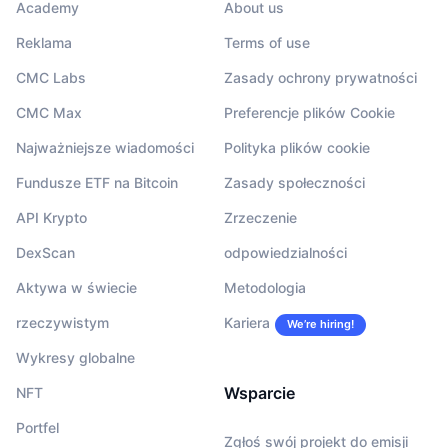
Academy
About us
Reklama
Terms of use
CMC Labs
Zasady ochrony prywatności
CMC Max
Preferencje plików Cookie
Najważniejsze wiadomości
Polityka plików cookie
Fundusze ETF na Bitcoin
Zasady społeczności
API Krypto
Zrzeczenie
DexScan
odpowiedzialności
Aktywa w świecie
Metodologia
rzeczywistym
Kariera
We’re hiring!
Wykresy globalne
Wsparcie
NFT
Portfel
Zgłoś swój projekt do emisji