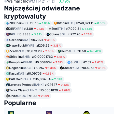
Walmart Inc
WMT
421,71 zł
0.79%
Najczęściej odwiedzane
kryptowaluty
ZIGChain
ZIG
zł0.15
Bitcoin
BTC
zł240,621.11
1.08%
0.56%
XRP
XRP
zł3.89
Eter
ETH
zł7,090.31
2.13%
1.53%
Pi
PI
zł0.3383
Solana
SOL
zł272.70
3.32%
1.26%
Cardano
ADA
zł0.7024
4.18%
Hyperliquid
HYPE
zł206.99
3.18%
Zcash
ZEC
zł1,873.29
Heima
HEI
zł1.50
2.86%
148.42%
Shiba Inu
SHIB
zł0.00001763
3.45%
Pump.fun
PUMP
zł0.008634
Sui
SUI
zł2.52
7.59%
2.62%
Dogecoin
DOGE
zł0.257
Stellar
XLM
zł0.5958
1.38%
4.15%
Kaspa
KAS
zł0.09703
0.63%
PAX Gold
PAXG
zł15,884.64
2.61%
Lorenzo Protocol
BANK
zł0.1647
9.42%
Terra Classic
LUNC
zł0.0001829
2.09%
Ondo
ONDO
zł1.38
2.99%
Popularne