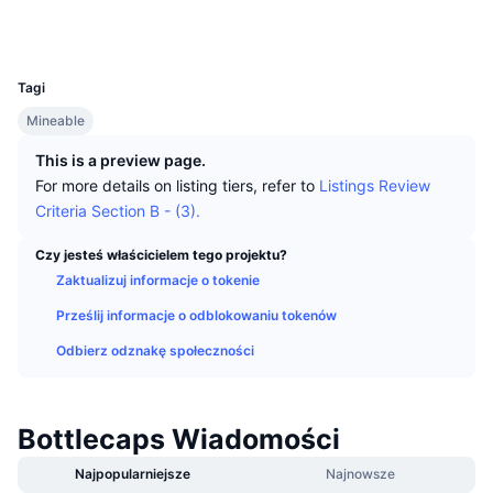
Najlepsi Traderzy
Artykuły
Wpływy/odpływy na giełdy
DEX API
Przelicznik
Tabele liderów
Explorer
www.presstab.pw
Spot
UCID
29
Sentyment
Biznes
Newsletter
Wskaźniki
Popularne
Instrumenty pochodne
Tagi
Cennik
CMC Launch
Mineable
Nadchodzące
Indeks strachu i chciwości.
This is a preview page.
Zasoby
CMC Labs
Ostatnio dodane
Indeks sezonu Altcoinów
For more details on listing tiers, refer to
Listings Review
Criteria Section B - (3).
CMC Max
Wzrosty i spadki
Wskaźniki cyklu rynkowego
Dokumentacja
Czy jesteś właścicielem tego projektu?
Najważniejsze wiadomości
Zaktualizuj informacje o tokenie
Najczęściej wyświetlane
Dominacja Bitcoina
Często zadawane pytania
Prześlij informacje o odblokowaniu tokenów
Bot Telegramu
Nastawienie społeczności
CoinMarketCap 20 Index
Odbierz odznakę społeczności
Integracje AI
Reklama
Ranking łańcuchów
CoinMarketCap 100 Index
CMC Hub Agentów
Bottlecaps Wiadomości
Rynki predykcyjne
Przepływy ETF
Widżety na stronę
Najpopularniejsze
Najnowsze
Rynek Umiejętności