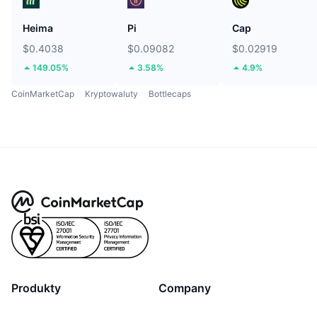
Heima
Pi
Cap
$0.4038
$0.09082
$0.02919
149.05%
3.58%
4.9%
CoinMarketCap
Kryptowaluty
Bottlecaps
Produkty
Company