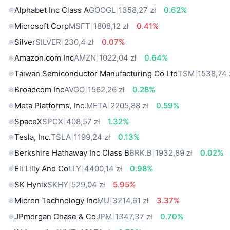
Alphabet Inc Class A
GOOGL
1358,27 zł
0.62%
Microsoft Corp
MSFT
1808,12 zł
0.41%
Silver
SILVER
230,4 zł
0.07%
Amazon.com Inc
AMZN
1022,04 zł
0.64%
Taiwan Semiconductor Manufacturing Co Ltd
TSM
1538,74 
Broadcom Inc
AVGO
1562,26 zł
0.28%
Meta Platforms, Inc.
META
2205,88 zł
0.59%
SpaceX
SPCX
408,57 zł
1.32%
Tesla, Inc.
TSLA
1199,24 zł
0.13%
Berkshire Hathaway Inc Class B
BRK.B
1932,89 zł
0.02%
Eli Lilly And Co
LLY
4400,14 zł
0.98%
SK Hynix
SKHY
529,04 zł
5.95%
Micron Technology Inc
MU
3214,61 zł
3.37%
JPmorgan Chase & Co
JPM
1347,37 zł
0.70%